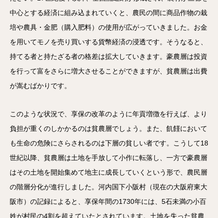
中心とする経済に組み込まれていくと、農民の間に商品作物の栽
培や農具・金肥（購入肥料）の使用が広がっていきました。お金
を用いてモノを売り買いする貨幣経済の浸透です。そうなると、
持てる者と持たざる者の格差は拡大していきます。豪農層は投資
を行って富をさらに増大させることができますが、貧農層は出費
が嵩むばかりです。
このような状況で、享保の改革のように年貢増徴を行えば、より
負担が重くのしかかるのは貧農層でしょう。また、飢饉において
も生命の危険にさらされるのは下層の貧しい者です。こうして18
世紀以降、貧農層は土地を手放して小作に転落し、一方で豪農層
はその土地を開始集めて地主に成長していくという形で、農民層
の階層分化が進行しました。河内国下小阪村（現在の大阪府東大
阪市）の記録によると、享保年間の1730年には、5石未満の小百
姓が村民の4割を超えていたとされています。土地を失った貧農