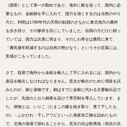
（国君）として第一の勤めであり、海外に船を送って、国内に必
要なもの、金銀銅を手に入れて、国力を強くするのは当然のやり
方だ。利明は1780年代の天明の飢饉のさなかに東北地方の農村
を歩き回り、その惨状を目にしていました。自国の力だけに頼っ
ていては、国力は次第に弱まり、そのしわ寄せは農民に来て、
「農民連年耗減するのは自然の勢ひなり」というその言葉には、
実感がこもっていました。
さて、貿易で海外から金銀を輸入して手に入れるには、国内から
産品を輸出しなければなりません。意次が輸出のために増産を試
みたのが、銅と俵物です。銅はすでに金銀に代わる主要輸出品で
したが、先述のとおり銅座を設けて専売制を導入しています。ま
た、俵物とは、いりこ（たまこの腸を抜き取り、煮て干したも
の）・ふかひれ・干しアワビといった海産加工物を詰めたもの
で、北海の漁場で採れることから、意次の目は蝦夷地（現在の北