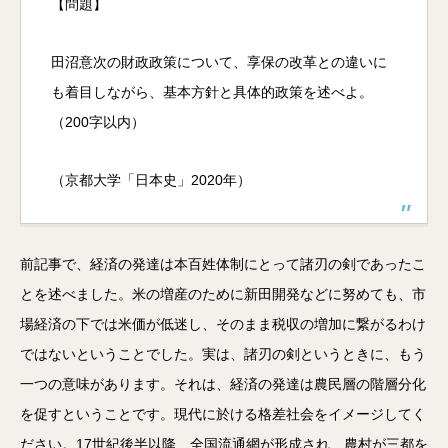
【問題】
田沼意次の財政政策について、享保の改革との違いに
も着目しながら、基本方針と具体的政策を述べよ。
（200字以内）
（京都大学「日本史」2020年）
前記事で、経済の発達は本百姓体制にとって諸刃の剣であったこ
とを述べました。米の増産のために新田開発などに努めても、市
場経済の下では米価が低迷し、そのまま税収の増加に繋がるわけ
ではないということでした。実は、諸刃の剣というときに、もう
一つの意味があります。それは、経済の発達は農民層の階層分化
を促すということです。現代に於ける格差社会をイメージしてく
ださい。17世紀後半以降、全国流通網が形成され、農村が三都を