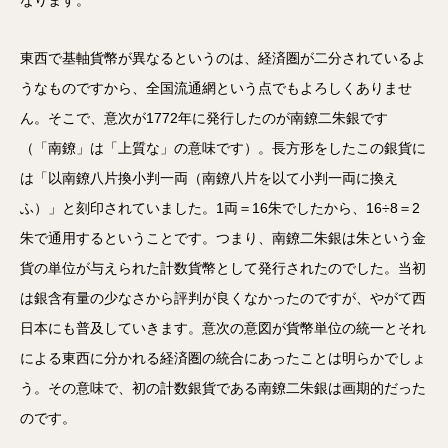
なります。
東西で基軸貨幣が異なるというのは、経済圏が二分されているよ
うなものですから、全国流通網という点でもよろしくありませ
ん。そこで、意次が1772年に発行したのが南鐐二朱銀です
（「南鐐」は「上質な」の意味です）。長方形をしたこの銀貨に
は「以南鐐八片換小判一両（南鐐八片を以て小判一両に換え
ふ）」と刻印されていました。1両＝16朱でしたから、16÷8＝2
朱で通用するということです。つまり、南鐐二朱銀は朱という金
貨の単位が与えられた計数貨幣として発行されたのでした。当初
は銀含有量の少なさから評判が良くなかったのですが、やがて西
日本にも普及していきます。意次の意図が貨幣単位の統一とそれ
による東西に分かれる経済圏の統合にあったことは明らかでしょ
う。その意味で、初の計数銀貨である南鐐二朱銀は画期的だった
のです。