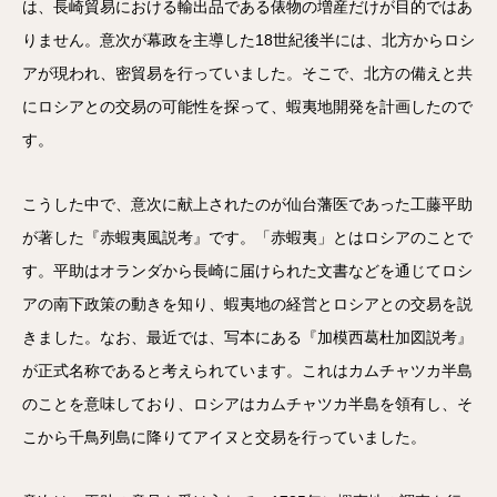
は、長崎貿易における輸出品である俵物の増産だけが目的ではあ
りません。意次が幕政を主導した18世紀後半には、北方からロシ
アが現われ、密貿易を行っていました。そこで、北方の備えと共
にロシアとの交易の可能性を探って、蝦夷地開発を計画したので
す。
こうした中で、意次に献上されたのが仙台藩医であった工藤平助
が著した『赤蝦夷風説考』です。「赤蝦夷」とはロシアのことで
す。平助はオランダから長崎に届けられた文書などを通じてロシ
アの南下政策の動きを知り、蝦夷地の経営とロシアとの交易を説
きました。なお、最近では、写本にある『加模西葛杜加図説考』
が正式名称であると考えられています。これはカムチャツカ半島
のことを意味しており、ロシアはカムチャツカ半島を領有し、そ
こから千鳥列島に降りてアイヌと交易を行っていました。