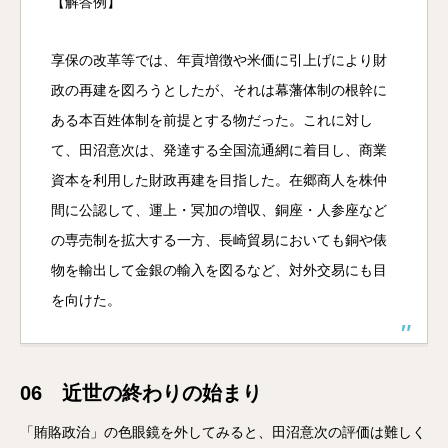
【解答例】
享保の改革等では、年貢増徴や米価に引上げにより財
政の再建を図ろうとしたが、それは幕藩体制の根幹に
ある本百姓体制を前提とする物だった。これに対し
て、田沼意次は、発達する全国流通網に着目し、商業
資本を利用した財政再建を目指した。在郷商人を株仲
間に公認して、運上・冥加の増収、銅座・人参座など
の専売制を拡大する一方、長崎貿易においても銅や俵
物を輸出して金銀の輸入を図るなど、対外交易にも目
を向けた。
06 近世の終わりの始まり
「賄賂政治」の色眼鏡を外してみると、田沼意次の評価は難しく