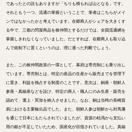
であったとの説もありますが「ちりも積もれば山となる」です。
それともう一つ、流通の掌握ということで、筆者はこちらがメイ
ンではなかったかと考えています。在郷商人がシェアを大きくす
る中で、三都の問屋商品を株仲間とするだけでは、全国流通網を
掌握しきれなくなっていました。だとすれば、在郷商人も取り込
んで統制下に置くというのは、理に適った判断でしょう。
また、この株仲間政策の一環として、幕府は専売制にも乗り出し
ています。専売制とは、特定の産品の生産から販売までを管理下
に置き、利益を独占する制度のことです。意次は、銅座・朝鮮人
参座・真鍮座などを設け、特定の商人・職人にのみ生産・販売を
認めて、運上・冥加を納入させました。なお、銅は当時の長崎貿
易における主要輸出品でした。また、朝鮮人参は朝鮮から対馬藩
を通じて日本にもたらされていましたが、資源の枯渇から支払い
用の銀が不足していたため、国産化が目指されていました。真鍮