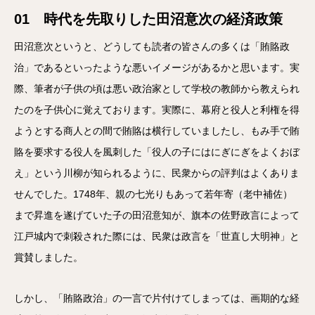
01 時代を先取りした田沼意次の経済政策
田沼意次というと、どうしても読者の皆さんの多くは「賄賂政
治」であるといったような悪いイメージがあるかと思います。実
際、筆者が子供の頃は悪い政治家として学校の教師から教えられ
たのを子供心に覚えております。実際に、幕府と役人と利権を得
ようとする商人との間で賄賂は横行していましたし、もみ手で賄
賂を要求する役人を風刺した「役人の子にはにぎにぎをよくおぼ
え」という川柳が知られるように、民衆からの評判はよくありま
せんでした。1748年、親の七光りもあって若年寄（老中補佐）
まで昇進を遂げていた子の田沼意知が、旗本の佐野政言によって
江戸城内で刺殺された際には、民衆は政言を「世直し大明神」と
賞賛しました。
しかし、「賄賂政治」の一言で片付けてしまっては、画期的な経