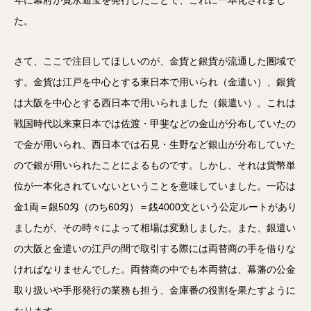
年に幕府が寛永通宝を発行したことで、これに一本化されまし
た。
さて、ここで注目してほしいのが、金貨と銀貨が流通した圏域で
す。金貨は江戸を中心とする東日本で用いられ（金遣い）、銀貨
は大阪を中心とする西日本で用いられました（銀遣い）。これは
戦国時代以来東日本では佐渡・甲斐などの金山が分布していたの
で金が用いられ、西日本では石見・生野など銀山が分布していた
ので銀が用いられたことによるものです。しかし、それは貨幣単
位が一本化されていないということを意味していました。一応は
金1両＝銀50匁（のち60匁）＝銭4000文という公定ルートがあり
ましたが、その時々によって相場は変動しました。また、銀遣い
の大阪と金遣いの江戸の間で取引する際には両替商の手を借りな
ければなりませんでした。両替商の中でも本両替は、幕藩の公金
取り扱いや手形発行の業務も担う、金庫番の役割を果たすように