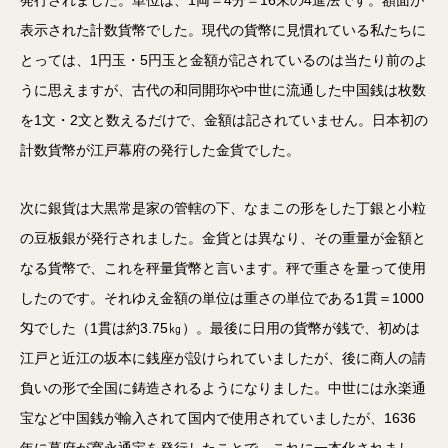
発行されました。単位は、1両＝4分＝16朱の4進法です。額面が
表示された計数貨幣でした。現代の貨幣に見慣れている私たちに
とっては、1円玉・5円玉と金額が記されているのは当たり前のよ
うに思えますが、古代の和同開珎や中世に流通した中国銭は枚数
を1文・2文と数えるだけで、金額は記されていません。日本初の
計数貨幣が江戸幕府の発行した金貨でした。
次に銀貨は大黒常是家の管轄の下、なまこの形をした丁銀と小粒
の豆板銀が発行されました。金貨とは異なり、その重量が金額と
なる貨幣で、これを秤量貨幣と言います。秤で重さを量って使用
したのです。それゆえ金額の単位は重さの単位である1貫＝1000
匁でした（1貫は約3.75㎏）。最後に日用の貨幣が銭で、初めは
江戸と近江の坂本に銭座が設けられていましたが、後に商人の請
負いの形で全国に鋳造されるようになりました。中世には永楽通
宝など中国銭が輸入されて国内で使用されていましたが、1636