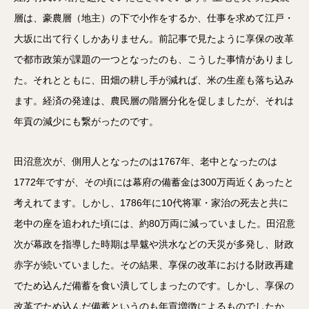
層は、豪農層（地主）の下で小作をするか、仕事を求めて江戸・
大坂に出て行くしかありません。前記事で見たように享保の改革
で都市政策が課題の一つとなったのも、こうした事情がありまし
た。それとともに、田畑の耕し手が減れば、米の生産も落ち込み
ます。経済の発達は、農民層の階層分化を促しましたが、それは
年貢の減少にも繋がったのです。
田沼意次が、側用人となったのは1767年、老中となったのは
1772年ですが、その頃には幕府の備蓄金は300万両近くあったと
考えれてます。しかし、1786年に10代将軍・家治の死去と共に
老中の座を追われた頃には、約80万両に減っていました。田沼意
次が幕政を指導した時期は旱魃や洪水などの天災が多発し、財政
赤字が続いていました。その結果、享保の改革における財政再建
でため込んだ備蓄を食い潰してしまったのです。しかし、享保の
改革でため込んだ備蓄というのも年貢増徴によるものでしたか