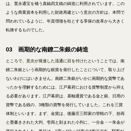
は、寛永通宝を補う真鍮四文銭の鋳造に利用されています。この
ような商業資本を利用した財政再建という意次の方針は、本問で
問われているように、年貢増徴を柱とする享保の改革から大きく
転換するものでした。
03 画期的な南鐐二朱銀の鋳造
ところで、意次が発達した流通に目を付けたということでは、南
鐐二朱銀という画期的な銀貨を発行したことについて、取り上げ
ないわけにはいきません。南鐐二朱銀がいかに画期的な貨幣であ
ったかを理解するためには、江戸幕府における貨幣制度から抑え
る必要があります。江戸幕府は、基軸通貨である金と銀、日用の
貨幣である銭の、3種類の貨幣を発行していました。これを三貨
体制といいます。まず、金貨は、後藤庄三郎家の管轄の下、拾両
と墨書きされた大判、壱両と刻まれた小判に、一分金・一朱金が