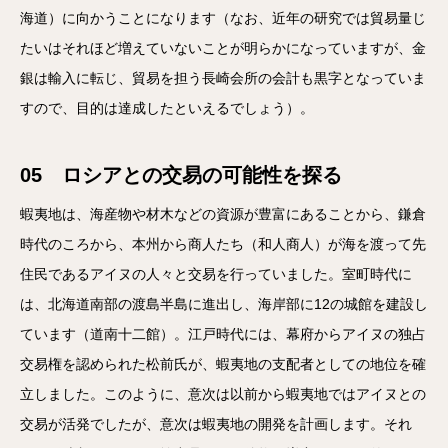
海道）に向かうことになります（なお、近年の研究では貿易量じ
たいはそれほど増えていないことが明らかになっていますが、金
銀は輸入に転じ、貿易を担う長崎会所の会計も黒字となっていま
すので、目的は達成したといえるでしょう）。
05 ロシアとの交易の可能性を探る
蝦夷地は、海産物や材木などの資源が豊富にあることから、鎌倉
時代のころから、本州から商人たち（和人商人）が海を渡って先
住民であるアイヌの人々と交易を行っていました。室町時代に
は、北海道南部の渡島半島に進出し、海岸部に12の城館を建設し
ています（道南十二館）。江戸時代には、幕府からアイヌの独占
交易権を認められた松前氏が、蝦夷地の支配者としての地位を確
立しました。このように、意次は以前から蝦夷地ではアイヌとの
交易が活発でしたが、意次は蝦夷地の開発を計画します。それ