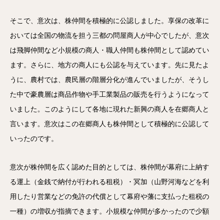
そこで、意次は、株仲間を積極的に公認しました。享保の改革に
おいては全国の物流を担う三都の問屋商人が中心でしたが、意次
は飛脚仲間など小規模の商人・職人仲間も株仲間として認めてい
ます。さらに、地方の商人にも公認を与えています。先に見たよ
うに、農村では、農民層の階層分化が進んでいましたが、そうし
た中で豪農層は商品作物や手工業製品の販売を行うようになって
いました。このようにして各地に現れた新興の商人を在郷商人と
言います。意次はこの在郷商人も株仲間として積極的に公認して
いったのです。
意次が株仲間を広く認めた目的としては、株仲間が幕府に上納す
る運上（金銭で納付が行われる租税）・冥加（山野河海などを利
用したり営業などの免許の代償として幕府や藩に支払った租税の
一種）の増収が指摘できます。小規模な仲間が多かったので少額