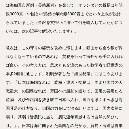
は海舶互市新例（長崎新例）を発して、オランダとの貿易は年間
銀3000貫、中国との貿易は年間銀6000貫までという上限が設け
られていました（金銀を支払いに用いて何を輸入していたかにつ
いては、次の記事で解説いたします）。
意次は、この守りの姿勢を攻めに転じます。鉱山から金や銀が採
れなくなっているのであれば、貿易を行って海外から手に入れれ
ば良い。その考え方は、意次とも交流のあった数学者で経世家の
本多利明に通じます。利明が著した『経世秘策』にはこうありま
す。「日本は海国なれば、渡海・運送・交易は、固より国君の天
職最大一の国務なれば、万国への船舶を遣りて、国用の要用たる
産物、及び金銀銅を抜き取て日本へ入れ、国力を厚くすべきは海
国具足の仕方なり。自国の力を以て治る計りにては、国力次第に
弱り、其弱り皆農民に当り、農民連年耗減するは自然の勢ひな
り。」。日本は海に囲まれた島国なのだから、貿易・海運は将軍