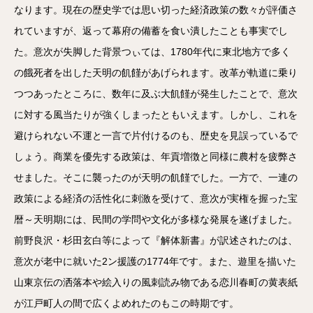
なります。現在の歴史学では思い切った経済政策の数々が評価さ
れていますが、返って幕府の備蓄を食い潰したことも事実でし
た。意次が失脚した背景つぃては、1780年代に東北地方で多く
の餓死者を出した天明の飢饉があげられます。改革が軌道に乗り
つつあったところに、数年に及ぶ大飢饉が発生したことで、意次
に対する風当たりが強くしまったともいえます。しかし、これを
避けられない不運と一言で片付けるのも、歴史を見誤っているで
しょう。商業を優先する政策は、年貢増徴と同様に農村を疲弊さ
せました。そこに襲ったのが天明の飢饉でした。一方で、一連の
政策による経済の活性化に刺激を受けて、意次が実権を握った宝
暦～天明期には、民間の学問や文化が多様な発展を遂げました。
前野良沢・杉田玄白等によって『解体新書』が訳述されたのは、
意次が老中に就いた2ン援護の1774年です。また、遊里を描いた
山東京伝の洒落本や絵入りの風刺読み物である恋川春町の黄表紙
が江戸町人の間で広くよめれたのもこの時期です。