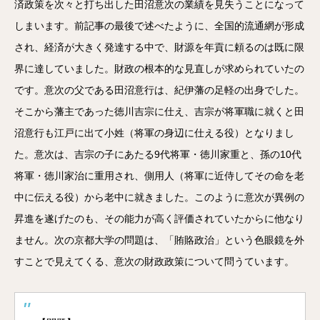
済政策を次々と打ち出した田沼意次の業績を見失うことになって
しまいます。前記事の最後で述べたように、全国的流通網が形成
され、経済が大きく発達する中で、財源を年貢に頼るのは既に限
界に達していました。財政の根本的な見直しが求められていたの
です。意次の父である田沼意行は、紀伊藩の足軽の出身でした。
そこから藩主であった徳川吉宗に仕え、吉宗が将軍職に就くと田
沼意行も江戸に出て小姓（将軍の身辺に仕える役）となりまし
た。意次は、吉宗の子にあたる9代将軍・徳川家重と、孫の10代
将軍・徳川家治に重用され、側用人（将軍に近侍してその命を老
中に伝える役）から老中に就きました。このように意次が異例の
昇進を遂げたのも、その能力が高く評価されていたからに他なり
ません。次の京都大学の問題は、「賄賂政治」という色眼鏡を外
すことで見えてくる、意次の財政政策について問うています。