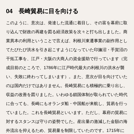
04 長崎貿易に目を向ける
このように、意次は、発達した流通に着目し、その富を幕府に取
り込んで財政の再建を図る経済政策を次々と打ち出しました。商
業異本の利用ということで言えば、利根川東遷事業の副作用とし
てたびたび洪水を引き起こすようになっていた印旛沼・手賀沼の
干拓工事を、江戸・大阪の大商人の資金援助で行っています（完
成目前のところで、1786年に江戸時代最大の利根川の洪水が襲
い、失敗に終わってしまいます）。また、意次が目を向けていた
のは国内だけではありません。長崎貿易にも積極的に乗り出し、
収益の改善を図りました。いわゆる鎖国体制が取られていた時代
に合っても、長崎にもオランダ船・中国船が来航し、貿易を行っ
ていました。これを長崎貿易といいます。ただし、幕府の貿易に
対するスタンスは守りの姿勢でした。産出量の激減した金額の海
外流出を抑えるため、貿易量を制限していたのです。1715年に