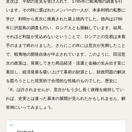
意次は、平助の意見を受け入れて、1785年に蝦夷地の調査を行
います。その時に選ばれたメンバーの一人が、本多利明の私塾に
学び、利明から意次に推薦された最上徳内でした。徳内は1786
年に択捉島の調査も行い、ロシア人とも接触しています。結局、
それほど利益が見込めないということで、ロシアとの交易は未着
手のままで終わりました。さらにこの年には意次が失脚したこと
で、蝦夷地の開発自体が中止されています。このように、田沼意
次の政策は、発展してきた商品経済・流通と金融の生み出す富に
着目し、経済発展を吸い上げて幕府の財源とし、財政問題の解決
を図ろうとした現実的で合理的な性格のものでした。歴史に
「If」は許されませんが、意次がもう少し長く政権を維持してい
れば、史実とは違った幕末の展開が見られたかもしれません。解
答例にいってみましょう。