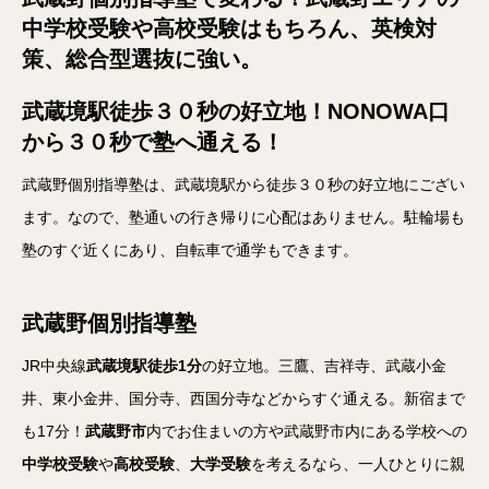
中学校受験や高校受験はもちろん、英検対
策、総合型選抜に強い。
武蔵境駅徒歩３０秒の好立地！NONOWA口
から３０秒で塾へ通える！
武蔵野個別指導塾は、武蔵境駅から徒歩３０秒の好立地にござい
ます。なので、塾通いの行き帰りに心配はありません。駐輪場も
塾のすぐ近くにあり、自転車で通学もできます。
武蔵野個別指導塾
JR中央線
武蔵境駅徒歩1分
の好立地。三鷹、吉祥寺、武蔵小金
井、東小金井、国分寺、西国分寺などからすぐ通える。新宿まで
も17分！
武蔵野市
内でお住まいの方や武蔵野市内にある学校への
中学校受験
や
高校受験
、
大学受験
を考えるなら、一人ひとりに親