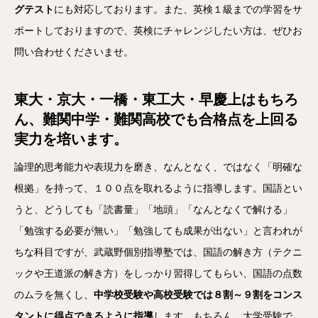
グテスト
にも対応しております。また、英検１級までの学習をサ
ポートしておりますので、英検にチャレンジしたい方は、ぜひお
問い合わせくださいませ。
東大・京大・一橋・東工大・早慶上はもちろ
ん、難関中学・難関高校でも合格点を上回る
実力を培います。
論理的思考能力や表現力を磨き、なんとなく、ではなく「明確な
根拠」を持って、１００点を取れるように指導します。国語とい
うと、どうしても「読書量」「地頭」「なんとなくで解ける」
「勉強する必要が無い」「勉強しても成果が出ない」と言われが
ちな科目ですが、武蔵野個別指導塾では、国語の解き方（テクニ
ックや王道派の解き方）をしっかり習得してもらい、国語の点数
のムラを無くし、
中学校受験や高校受験では８割～９割をコンス
タントに得点できるように指導
します。もちろん、大学受験で