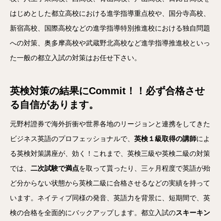
はじめとした都立高校における進学指導重点校や、国分寺高校、
新宿高校、国際高校などの進学指導特別推進校における独自問題
への対策、奥多摩高校や武蔵野北高校など進学指導推進校といっ
た一般の都立入試の対策はお任せ下さい。
英検対策の結果にCommit！！必ず合格させ
る自信があります。
元野村證券で海外折衝や世界各地のリージョンと連携をしてきた
ビジネス英語のプロフェッショナルで、
英検１級取得の講師
によ
る英検対策講座が、効く！これまで、英検三級や英検二級の対策
では、
二次試験で満点
を取って貰ったり、三ヶ月程度で英語が殆
ど分からない状態から英検二級に合格させるなどの実績を持って
います。ネイティブ同様の発音、英語力を背景に、短期間で、英
検の合格を全面的にバックアップします。都立入試の
スキーキン