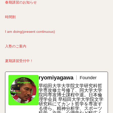
春期講習のお知らせ
時間割
I am doing(present continuous)
入塾のご案内
夏期講習受付中！
ryomiyagawa
Founder
早稲田大学大学院文学研究科哲
学専攻修士号修了、同大学大学
院同専攻博士課程中退。日本倫
理学会員 早稲田大学大学院文学
研究科にてカント哲学を専攻す
る傍ら、精神分析学、スポーツ
科学、文学、心理学など幅広く