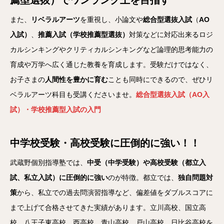
薦型選抜）でワンランク上を目指す
また、
リベラルアーツ
を重視し、小論文や
総合型選抜入試
（
AO
入試）
、
推薦入試（学校推薦型選抜）
対策などに対応出来るロジ
カルシンキングやクリティカルシンキングなど論理的思考能力の
育成や万学へ広く通じた教養を育成します。受験だけではなく、
お子さまの
人間性を豊かに育む
ことも同時にできるので、ぜひリ
ベラルアーツ科目も受講くださいませ。
総合型選抜入試（AO入
試）・学校推薦型入試の入門
中学校受験・高校受験に圧倒的に強い！！
武蔵野個別指導塾では、
中受（中学受験）や高校受験（都立入
試、私立入試）に圧倒的に強い
のが特徴。都立では、
独自問題対
策
から、私立での過去問演習指導など、偏差値をダブルスコアに
まで上げて合格させてきた実績があります。立川高校、国立高
校、八王子東高校、西高校、青山高校、戸山高校、日比谷高校を