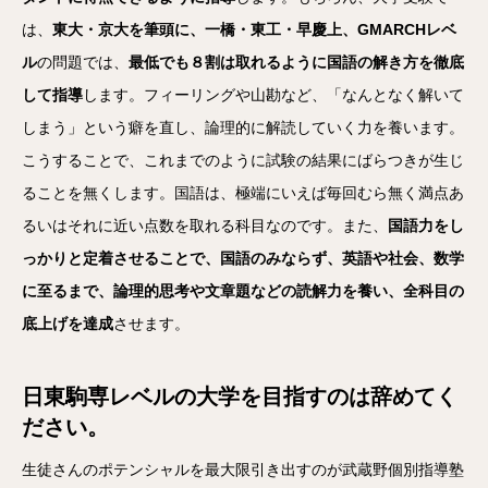
は、
東大・京大を筆頭に、一橋・東工・早慶上、GMARCHレベ
ル
の問題では、
最低でも８割は取れるように国語の解き方を徹底
して指導
します。フィーリングや山勘など、「なんとなく解いて
しまう」という癖を直し、論理的に解読していく力を養います。
こうすることで、これまでのように試験の結果にばらつきが生じ
ることを無くします。国語は、極端にいえば毎回むら無く満点あ
るいはそれに近い点数を取れる科目なのです。また、
国語力をし
っかりと定着させることで、国語のみならず、英語や社会、数学
に至るまで、論理的思考や文章題などの読解力を養い、全科目の
底上げを達成
させます。
日東駒専レベルの大学を目指すのは辞めてく
ださい。
生徒さんのポテンシャルを最大限引き出すのが武蔵野個別指導塾