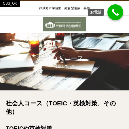
武蔵野市学習塾・総合型選抜・英検
お電話
社会人コース
社会人コース
社会人コース（TOEIC・英検対策、その
他）
TOEIC
や英検対策