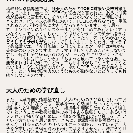
武蔵野個別指導塾では、社会人のための
TOEIC対策
や
英検対策
を
行っています。会社で、TOEICが必要だと言われた、あるいは英
検が必要だと言われた、そういうことが少なくないご時世です。
とりわけ、ビジネスの世界において、TOEICの点数などは、重視
されることが昨今非常に大きくなってきています。 そう思っ
て、オンラインの英会話スクールなどをはじめてみたという方も
少なくないでしょう。しかし、やはりオンラインで英会話を学ぶ
というのは便利である一方、忙しくなったり、気力がわかないと
どうしてもサボりがち
になってしまいます。とりわけ、オンライ
ン英会話では、「今日勉強する日ですよ」とか「今日は●時から
英会話のレッスンですよ」とリマイドしてくれることも少ないで
すし、仮に自分でGoogleのスケジュールなどにリマインドさせ
ても、「今日は忙しいから」「ちょっと疲れているからなあ」と
無視すればいいだけで、どうしてもサボりがちになってしまうと
思います。やはり講師の方から「今からTOEICの対策を始めまし
ょう」という半ば強制力のようなものが働かないとどうしても長
続きしないものです。
大人のための学び直し
また、武蔵野個別指導塾では、大人のための学び直しも行ってお
ります。大人になっても、数学を一から勉強したい（とりわけ、
統計学などを理解したいから、経済学を理解したからという理由
で）ということや教養せ世界史や日本史を勉強したい、あるいは
プレゼンで強くなるために、小論文や現代文の学び直しをしたい
という方もいると思います。 さらに、武蔵野個別指導塾では、
そんな、社会人のためのリベラルアーツ講座も行っています。大
学を卒業したら学習が終わるわけではありません。西洋哲学や世
界史などのリベラルアーツから、社会人入学試験（大学・大学