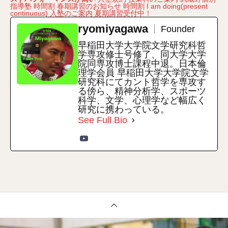
指導塾
時間割
春期講習のお知らせ
時間割
I am doing(present
continuous)
入塾のご案内
夏期講習受付中！
ryomiyagawa
Founder
早稲田大学大学院文学研究科哲
学専攻修士号修了、同大学大学
院同専攻博士課程中退。日本倫
理学会員 早稲田大学大学院文学
研究科にてカント哲学を専攻す
る傍ら、精神分析学、スポーツ
科学、文学、心理学など幅広く
研究に携わっている。
See Full Bio