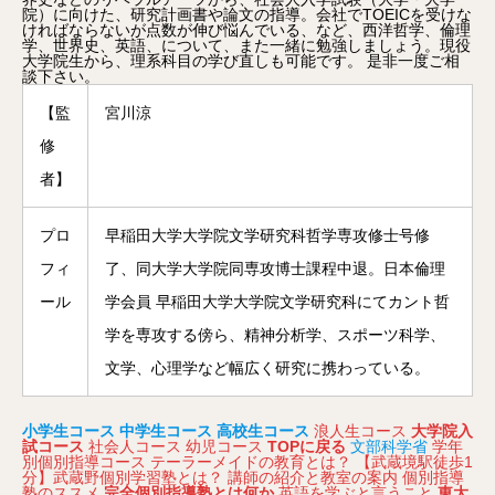
院）に向けた、研究計画書や論文の指導。会社でTOEICを受けな
ければならないが点数が伸び悩んでいる、など、西洋哲学、倫理
学、世界史、英語、について、また一緒に勉強しましょう。現役
大学院生から、理系科目の学び直しも可能です。 是非一度ご相
談下さい。
【監
宮川涼
修
者】
プロ
早稲田大学大学院文学研究科哲学専攻修士号修
フィ
了、同大学大学院同専攻博士課程中退。日本倫理
ール
学会員 早稲田大学大学院文学研究科にてカント哲
学を専攻する傍ら、精神分析学、スポーツ科学、
文学、心理学など幅広く研究に携わっている。
小学生コース
中学生コース
高校生コース
浪人生コース
大学院入
試コース
社会人コース
幼児コース
TOPに戻る
文部科学省
学年
別個別指導コース
テーラーメイドの教育とは？
【武蔵境駅徒歩1
分】武蔵野個別学習塾とは？
講師の紹介と教室の案内
個別指導
塾のススメ
完全個別指導塾とは何か
英語を学ぶと言うこと
東大