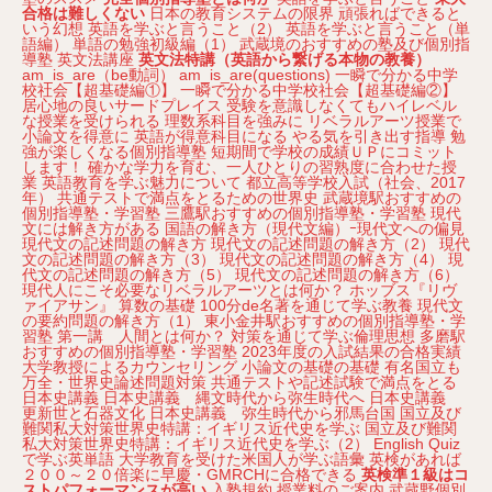
合格は難しくない
日本の教育システムの限界
頑張ればできると
いう幻想
英語を学ぶと言うこと（2）
英語を学ぶと言うこと（単
語編）
単語の勉強初級編（1）
武蔵境のおすすめの塾及び個別指
導塾
英文法講座
英文法特講（英語から繋げる本物の教養）
am_is_are（be動詞）
am_is_are(questions)
一瞬で分かる中学
校社会【超基礎編①】
一瞬で分かる中学校社会【超基礎編②】
居心地の良いサードプレイス
受験を意識しなくてもハイレベル
な授業を受けられる
理数系科目を強みに
リベラルアーツ授業で
小論文を得意に
英語が得意科目になる
やる気を引き出す指導
勉
強が楽しくなる個別指導塾
短期間で学校の成績ＵＰにコミット
します！
確かな学力を育む、一人ひとりの習熟度に合わせた授
業
英語教育を学ぶ魅力について
都立高等学校入試（社会、2017
年）
共通テストで満点をとるための世界史
武蔵境駅おすすめの
個別指導塾・学習塾
三鷹駅おすすめの個別指導塾・学習塾
現代
文には解き方がある
国語の解き方（現代文編）ｰ現代文への偏見
現代文の記述問題の解き方
現代文の記述問題の解き方（2）
現代
文の記述問題の解き方（3）
現代文の記述問題の解き方（4）
現
代文の記述問題の解き方（5）
現代文の記述問題の解き方（6）
現代人にこそ必要なリベラルアーツとは何か？
ホッブス『リヴ
ァイアサン』
算数の基礎
100分de名著を通じて学ぶ教養
現代文
の要約問題の解き方（1）
東小金井駅おすすめの個別指導塾・学
習塾
第一講 人間とは何か？
対策を通じて学ぶ倫理思想
多磨駅
おすすめの個別指導塾・学習塾
2023年度の入試結果の合格実績
大学教授によるカウンセリング
小論文の基礎の基礎
有名国立も
万全・世界史論述問題対策
共通テストや記述試験で満点をとる
日本史講義
日本史講義 縄文時代から弥生時代へ
日本史講義
更新世と石器文化
日本史講義 弥生時代から邪馬台国
国立及び
難関私大対策世界史特講：イギリス近代史を学ぶ
国立及び難関
私大対策世界史特講：イギリス近代史を学ぶ（2）
English Quiz
で学ぶ英単語
大学教育を受けた米国人が学ぶ語彙
英検があれば
２００～２０倍楽に早慶・GMRCHに合格できる
英検準１級はコ
ストパフォーマンスが高い
入塾規約
授業料のご案内
武蔵野個別