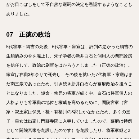
がお目こぼしをして不自然な継嗣の決定を黙認するようなことも
ありました。
07 正徳の政治
5代将軍・綱吉の死後、6代将軍・家宣は、評判の悪かった綱吉の
生類憐みの令を廃止し、朱子学者の新井白石と側用人の間部詮房
を信任して、政治の刷新をはかろうとしました（正徳の政治）。
家宣は在職3年余りで死去し、その後を就いた7代将軍・家継はま
だ満三歳であったため、引き続き新井白石らが幕府政治を担うこ
とになりました。短命・幼児の将軍が続く中、白石は将軍個人の
人格よりも将軍職の地位と権威を高めるために、閑院宮家（宮
家・親王家は伏見・桂・有栖川の3家しかなかたため、多くの皇
子・皇女は出家し門跡寺院に入寺していましたので、幕府は特例
として閑院宮家を創設したのです）を創設したり、将軍家継と2