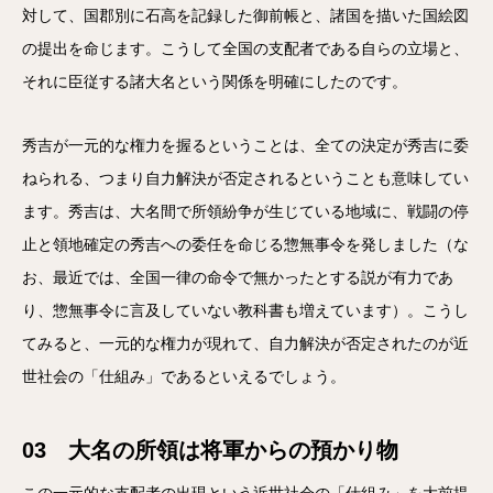
対して、国郡別に石高を記録した御前帳と、諸国を描いた国絵図
の提出を命じます。こうして全国の支配者である自らの立場と、
それに臣従する諸大名という関係を明確にしたのです。
秀吉が一元的な権力を握るということは、全ての決定が秀吉に委
ねられる、つまり自力解決が否定されるということも意味してい
ます。秀吉は、大名間で所領紛争が生じている地域に、戦闘の停
止と領地確定の秀吉への委任を命じる惣無事令を発しました（な
お、最近では、全国一律の命令で無かったとする説が有力であ
り、惣無事令に言及していない教科書も増えています）。こうし
てみると、一元的な権力が現れて、自力解決が否定されたのが近
世社会の「仕組み」であるといえるでしょう。
03 大名の所領は将軍からの預かり物