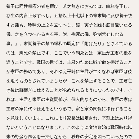
養子は同性相応の者を撰ひ、若之無きにおゐては、由緒を正し、
存生の内言上致すへし。五拾以上十七以下の輩末期に及び養子致
すと雖も、吟味の上之を立つへし。縦、実子と雖も筋目違いたる
儀、之を立つへかるさる事。附、殉死の儀、弥制禁せしむる
事。」。末期養子の禁の緩和の既定に「附けたり」とされている
のは、殉死の禁止です。ここでいう殉死とは、家臣が主君の後を
追うことです。戦国の世では、主君のために戦で命を捧げること
が家臣の務めであり、それゆえ平時に主君が亡くなれば家臣は後
を追うものとされていましたが、これを禁止することで、主君亡
き後は跡継ぎに仕えることが求められるようになったのです。そ
れは、主君と家臣の主従関係が、個人的なものから、家臣の家は
主君の家に代々仕えるという形で、家と家の関係に移行すること
を意味しています。これにより家格は固定され、下剋上はあり得
ないということになりました。このように文治政治は戦国時代以
来の野蛮な風習を一掃しながら、秩序の安定を図っていったので