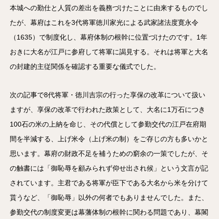
本城への勤仕と人質の差出を義務づけたことに由来するものでし
たが、幕府はこれを3代将軍徳川家光による武家諸法度寛永令
（1635）で制度化し、幕府体制の根幹に位置づけたのです。1年
おきに大名が江戸に参府して将軍に謁見する。それは将軍と大名
の封建的主従関係を確認する重要な儀式でした。
次の記事で8代将軍・徳川吉宗の行った享保の改革について扱い
ますが、享保の改革で行われた政策として、大名に1万石につき
100石の米の上納を命じ、その代償として参勤交代の江戸在府期
間を半減する、上げ米令（上げ米の制）をご存じの方も多いかと
思います。幕府の財政不足を補うための窮余の一策でしたが、そ
の触書には「御恥辱を顧みられず仰せ出され候」という文言が記
されています。主君である将軍が臣下である大名から米を分けて
貰うなど、「御恥辱」以外の何者でもありませんでした。また、
参勤交代の制度変更は幕藩体制の根幹に関わる問題であり、幕閣