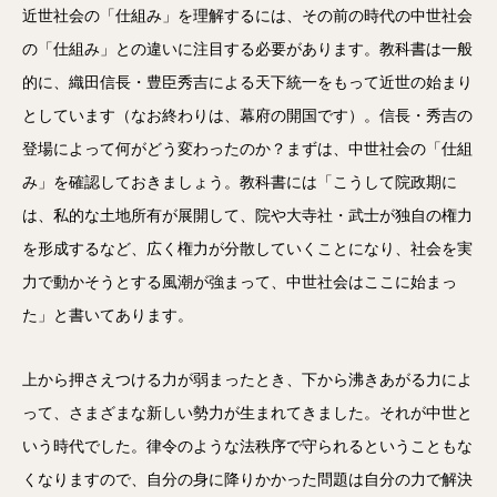
近世社会の「仕組み」を理解するには、その前の時代の中世社会
の「仕組み」との違いに注目する必要があります。教科書は一般
的に、織田信長・豊臣秀吉による天下統一をもって近世の始まり
としています（なお終わりは、幕府の開国です）。信長・秀吉の
登場によって何がどう変わったのか？まずは、中世社会の「仕組
み」を確認しておきましょう。教科書には「こうして院政期に
は、私的な土地所有が展開して、院や大寺社・武士が独自の権力
を形成するなど、広く権力が分散していくことになり、社会を実
力で動かそうとする風潮が強まって、中世社会はここに始まっ
た」と書いてあります。
上から押さえつける力が弱まったとき、下から沸きあがる力によ
って、さまざまな新しい勢力が生まれてきました。それが中世と
いう時代でした。律令のような法秩序で守られるということもな
くなりますので、自分の身に降りかかった問題は自分の力で解決