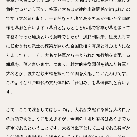
将軍が大名に対して知行地を与え、大名はそれに見合った軍役を
負担するという形で、将軍と大名は封建的主従関係で結ばれたの
です（大名知行制）。一元的な支配者である将軍が開いた全国政
権を幕府と言います（幕府とはもともと戦地で将軍が幕を張って
軍務を行った場所という意味でしたが、源頼朝以来、征夷大将軍
に任命された武士の棟梁が開いた全国政権を幕府と呼ぶようにな
りました）。一方、大名が将軍から与えられた知行地を支配する
組織を、藩と言います。つまり、封建的主従関係を結んだ将軍と
大名とが、強力な領主権を握って全国を支配していたわけです。
このような江戸時代の支配体制の「仕組み」を幕藩体制と言いま
す。
さて、ここで注意してほしいのは、大名が支配する藩は大名自身
の所領であるように思えますが、全国の土地所有者はあくまでも
将軍であるということです。大名は臣下として主君である将軍か