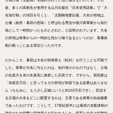
ら知行権（支配権）を認められているに過ぎないのです。それ
故、多くの高校生が使用する山川出版社『日本史用語集』で「大
名知行制」の項目を引くと、「太閤検地委以後、大名の領地は、
公儀（政府・幕府の意味）と呼ばれる秀吉や徳川将軍家から知行
地として一時預かったものとされた」と説明されています。大名
の所領は将軍からの一時的な預かり物であるというのが、幕藩体
制の根っこにある理念だったのです。
だからこそ、幕府は大名の領地替え（転封）を行うことも可能で
した。将軍が大名に与えたのは、知行地そのものではなく、土地
の生産力を米の生産高に換算した石高です。ですから、前田家は
「加賀百万石」と言ってもその所領が加賀である必要はありませ
ん（ちなみに、もう少し正確にいうと約103万石です）。臣従す
る立場の大名をどこに配置するかは、主君である将軍の自由裁量
であったわけです。こうして、17世紀前半には幕府の支配体制の