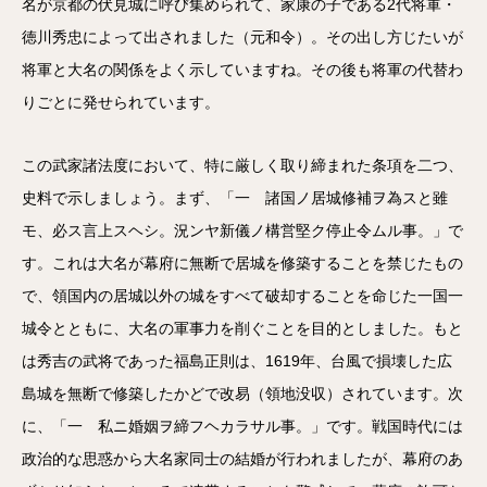
名が京都の伏見城に呼び集められて、家康の子である2代将軍・
徳川秀忠によって出されました（元和令）。その出し方じたいが
将軍と大名の関係をよく示していますね。その後も将軍の代替わ
りごとに発せられています。
この武家諸法度において、特に厳しく取り締まれた条項を二つ、
史料で示しましょう。まず、「一 諸国ノ居城修補ヲ為スと雖
モ、必ス言上スヘシ。況ンヤ新儀ノ構営堅ク停止令ムル事。」で
す。これは大名が幕府に無断で居城を修築することを禁じたもの
で、領国内の居城以外の城をすべて破却することを命じた一国一
城令とともに、大名の軍事力を削ぐことを目的としました。もと
は秀吉の武将であった福島正則は、1619年、台風で損壊した広
島城を無断で修築したかどで改易（領地没収）されています。次
に、「一 私ニ婚姻ヲ締フヘカラサル事。」です。戦国時代には
政治的な思惑から大名家同士の結婚が行われましたが、幕府のあ