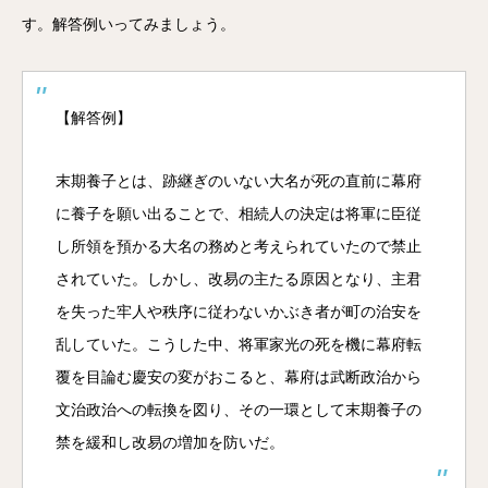
す。解答例いってみましょう。
【解答例】
末期養子とは、跡継ぎのいない大名が死の直前に幕府
に養子を願い出ることで、相続人の決定は将軍に臣従
し所領を預かる大名の務めと考えられていたので禁止
されていた。しかし、改易の主たる原因となり、主君
を失った牢人や秩序に従わないかぶき者が町の治安を
乱していた。こうした中、将軍家光の死を機に幕府転
覆を目論む慶安の変がおこると、幕府は武断政治から
文治政治への転換を図り、その一環として末期養子の
禁を緩和し改易の増加を防いだ。