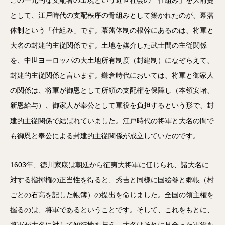
この一元的な支配者の出現という近世社会の「仕組み」を大前提
として、江戸時代の支配秩序の骨組みとして築かれたのが、幕藩
体制という「仕組み」です。幕藩体制の根幹にあるのは、将軍と
大名の封建的主従関係です。土地を媒介した武士間の主従関係
を、中世ヨーロッパの大土地所有制度（封建制）になぞらえて、
封建的主従関係と言います。鎌倉時代においては、将軍と御家人
の関係は、将軍が御恩として所領の支配権を保障し（本領安堵、
新恩給与）、御家人が奉公として軍役を負担するという形で、封
建的主従関係で結ばれていました。江戸時代の将軍と大名の間で
も御恩と奉公による封建的主従関係が成立していたのです。
1603年、徳川家康は朝廷から征夷大将軍に任じられ、諸大名に
対する指揮権の正当性を得ると、秀吉と同様に国絵巻と郷帳（村
ごとの石高を記した帳簿）の提出を命じました。全国の領主権を
握るのは、将軍であるということです。そして、これをもとに、