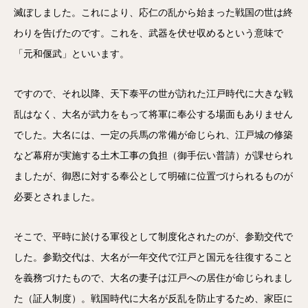
滅ぼしました。これにより、応仁の乱から始まった戦国の世は終
わりを告げたのです。これを、武器を伏せ収めるという意味で
「元和偃武」といいます。
ですので、それ以降、天下泰平の世が訪れた江戸時代に大きな戦
乱はなく、大名が武力をもって将軍に奉公する場面もありません
でした。大名には、一定の兵馬の常備が命じられ、江戸城の修築
など幕府が実施する土木工事の負担（御手伝い普請）が課せられ
ましたが、御恩に対する奉公として明確に位置づけられるものが
必要とされました。
そこで、平時に於ける軍役として制度化されたのが、参勤交代で
した。参勤交代は、大名が一年交代で江戸と国元を往復すること
を義務づけたもので、大名の妻子は江戸への居住が命じられまし
た（証人制度）。戦国時代に大名が反乱を防止するため、家臣に