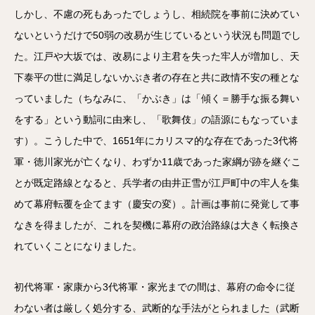
しかし、不慮の死もあったでしょうし、相続院を事前に決めてい
ないというだけで50弱の改易が生じているという状況も問題でし
た。江戸や大坂では、改易により主君を失った牢人が増加し、天
下泰平の世に満足しないかぶき者の存在と共に政情不安の種とな
っていました（ちなみに、「かぶき」は「傾く＝勝手な振る舞い
をする」という動詞に由来し、「歌舞伎」の語源にもなっていま
す）。こうした中で、1651年にカリスマ的な存在であった3代将
軍・徳川家光が亡くなり、わずか11歳であった家綱が跡を継ぐこ
とが既定路線となると、兵学者の由井正雪が江戸町中の牢人を集
めて幕府転覆を企てます（慶安の変）。計画は事前に発覚して事
なきを得ましたが、これを契機に幕府の政治路線は大きく転換さ
れていくことになりました。
初代将軍・家康から3代将軍・家光までの間は、幕府の命令に従
わない者は厳しく処分する、武断的な手法がとられました（武断