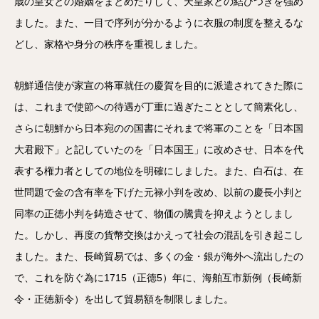
歳の皇女との婚姻をまとめたりして、天皇家との結びつきを強め
ました。また、一目で序列が分かるように衣服の制度を整えるな
どし、家格や身分の秩序を重視しました。
朝鮮通信使が家宣の将軍就任の慶賀を目的に派遣されてきた際に
は、これまで使節への待遇が丁重に過ぎたこととして簡素化し、
さらに朝鮮から日本宛のの国書にそれまで将軍のことを「日本国
大君殿下」と記していたのを「日本国王」に改めさせ、日本を代
表する権力者としての地位を明確にしました。また、白石は、在
世問題で金の含有率を下げた元禄小判を改め、以前の慶長小判と
同率の正徳小判を鋳造させて、物価の騰貴を抑えようとしまし
た。しかし、再度の貨幣交換はかえって社会の混乱を引き起こし
ました。また、長崎貿易では、多くの金・銀が海外へ流出したの
で、これを防ぐ為に1715（正徳5）年に、海舶互市新例（長崎新
令・正徳新令）を出して貿易額を制限しました。