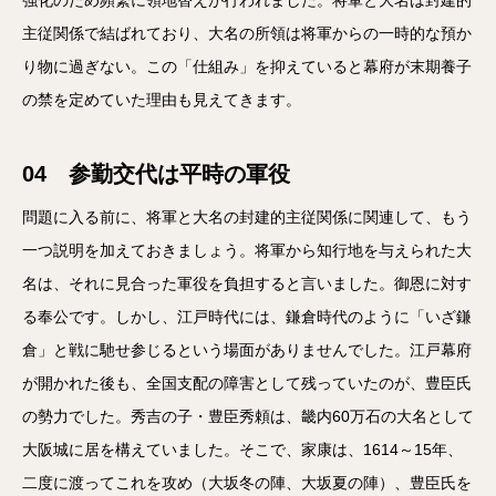
強化のため頻繁に領地替えが行われました。将軍と大名は封建的
主従関係で結ばれており、大名の所領は将軍からの一時的な預か
り物に過ぎない。この「仕組み」を抑えていると幕府が末期養子
の禁を定めていた理由も見えてきます。
04 参勤交代は平時の軍役
問題に入る前に、将軍と大名の封建的主従関係に関連して、もう
一つ説明を加えておきましょう。将軍から知行地を与えられた大
名は、それに見合った軍役を負担すると言いました。御恩に対す
る奉公です。しかし、江戸時代には、鎌倉時代のように「いざ鎌
倉」と戦に馳せ参じるという場面がありませんでした。江戸幕府
が開かれた後も、全国支配の障害として残っていたのが、豊臣氏
の勢力でした。秀吉の子・豊臣秀頼は、畿内60万石の大名として
大阪城に居を構えていました。そこで、家康は、1614～15年、
二度に渡ってこれを攻め（大坂冬の陣、大坂夏の陣）、豊臣氏を