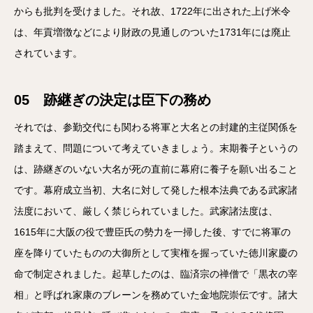
からも批判を受けました。それ故、1722年に出された上げ米令
は、年貢増徴などにより財政の見通しのついた1731年には廃止
されています。
05 跡継ぎの決定は臣下の務め
それでは、参勤交代にも関わる将軍と大名との封建的主従関係を
踏まえて、問題について考えていきましょう。末期養子というの
は、跡継ぎのいない大名が死の直前に幕府に養子を願い出ること
です。幕府成立当初、大名に対して発した根本法典である武家諸
法度において、厳しく禁じられていました。武家諸法度は、
1615年に大阪の役で豊臣氏の勢力を一掃した後、すでに将軍の
座を降りていたものの大御所として実権を握っていた徳川家慶の
命で制定されました。起草したのは、臨済宗の禅僧で「黒衣の宰
相」と呼ばれ家康のブレーンを務めていた金地院崇伝です。諸大