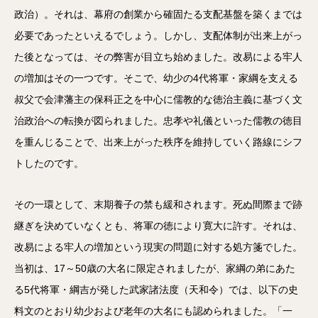
政治）。それは、幕府の創業から確固たる支配基盤を築くまでは
必要であったといえるでしょう。しかし、支配体制が出来上がっ
た後となっては、その弊害が目立ち始めました。改易による牢人
の増加はその一つです。そこで、幼少の4代将軍・家綱を支える
叔父で会津藩主の保科正之を中心に儒教的な徳治主義に基づく文
治政治への転換が図られました。忠孝や礼儀といった儒教の徳目
を重んじることで、出来上がった秩序を維持していく路線にシフ
トしたのです。
その一環として、末期養子の禁も緩和されます。死ぬ間際まで跡
継ぎを決めていなくとも、将軍の徳により寛大に許す。それは、
改易による牢人の増加という現実の問題に対する処方箋でした。
当初は、17～50歳の大名に限定されましたが、家綱の弟にあた
る5代将軍・綱吉が発した武家諸法度（天和令）では、以下の史
料文のとおり幼少および老年の大名にも認められました。「一