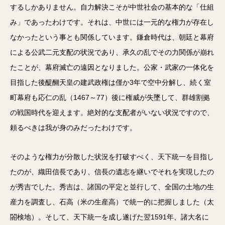
するしかありません。自力解決こそが中世社会の基本的な「仕組
み」であったわけです。それは、中世には一元的な権力が存在し
なかったという事とも関係しています。鎌倉時代は、朝廷と幕府
による公武二元支配の状況であり、承久の乱でその力関係が崩れ
たことが、幕府滅亡の遠因となりました。公家・武家の一体化を
目指した後醍醐天皇の建武政権は僅か3年で空中分解し、続く室
町幕府も応仁の乱（1467～77）後に権威が失墜して、群雄割拠
の戦国時代を迎えます。絶対的な支配者がいない状況ですので、
頼るべきは我が身のみだったわけです。
そのような権力が分散した状況を打破すべく、天下統一を目指し
たのが、織田信長であり、信長の遺志を継いでそれを実現したの
が秀吉でした。秀吉は、諸国の平定と並行して、全国の土地の生
産力を調査し、石高（米の生産高）で統一的に把握しました（太
閤検地）。そして、天下統一を成し遂げた翌1591年、諸大名に