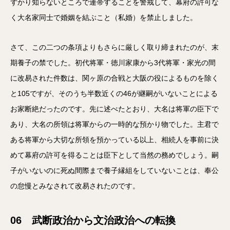
ずかり知らないところで連帯することを警戒して、幕府の許可な
く大名家同士で婚姻を結ぶこと（私婚）を禁止しました。
さて、この二つの条項よりもさらに厳しく取り締まれたのが、末
期養子の禁でした。初代将軍・徳川家康から3代将軍・家光の間
に改易された件数は、関ヶ原の合戦と大阪の役によるものを除く
と105ですが、そのうち半数近くの46が継嗣がいないことによる
お家断絶だったのです。先に述べたとおり、大名は将軍の臣下で
あり、大名の所領は将軍からの一時的な預かり物でした。主君で
ある将軍から大切な所領を預かっている以上、相続人を事前に決
めて幕府の許可を得ることは臣下として当然の務めでしょう。嗣
子がいないのに死ぬ間際まで養子縁組をしていないことは、奉公
の怠慢とみなされて改易されたのです。
06 武断政治から文治政治への転換