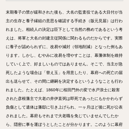
末期養子の禁が緩和された後も、大名の監査役である大目付が当
主の生存と養子縁組の意思を確認する手続き（版元見届）は行わ
れました。相続人の決定は臣下として当然の務めであるという考
えは、将軍と大名の封建主従関係に関わるものだからです。実際
に養子が認められずに、改易や減封（領地削減）となった例もあ
ります。しかし、むやみに改易を増やすことは、幕藩体制を維持
していく上で、好ましいものではありません。そこで、当主が急
死したような場合は「替え玉」を用意したり、幕府への死亡の届
出も送らせて、その間に継嗣を決定するというようなことも行わ
れました。たとえば、1860年に桜田門外の変で水戸浪士に殺害
された彦根藩主で大老の井伊直弼は即死であったにもかかわらず
負傷として遺体は藩邸に引き上げられ、一ヶ月ほど後に死が公表
されました。幕府もそれまで大老職を免じていませんでしたか
ら、隠密に事を運ぼうとしたことが分かります。このように幕府