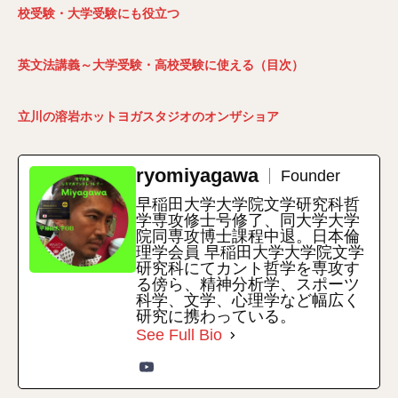
校受験・大学受験にも役立つ
英文法講義～大学受験・高校受験に使える（目次）
立川の溶岩ホットヨガスタジオのオンザショア
ryomiyagawa
Founder
早稲田大学大学院文学研究科哲
学専攻修士号修了、同大学大学
院同専攻博士課程中退。日本倫
理学会員 早稲田大学大学院文学
研究科にてカント哲学を専攻す
る傍ら、精神分析学、スポーツ
科学、文学、心理学など幅広く
研究に携わっている。
See Full Bio