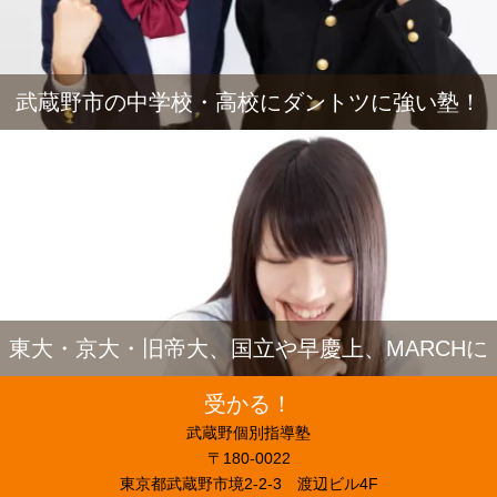
武蔵野市の中学校・高校にダントツに強い塾！
東大・京大・旧帝大、国立や早慶上、MARCHに
受かる！
武蔵野個別指導塾
〒180-0022
東京都武蔵野市境2-2-3 渡辺ビル4F