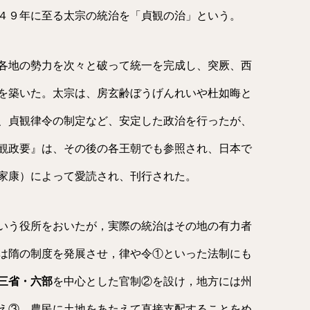
４９年に至る太宗の統治を「貞観の治」という。
各地の勢力を次々と破って統一を完成し、突厥、西
を築いた。太宗は、房玄齢ぼうげんれいや杜如晦と
、貞観律令の制定など、安定した政治を行ったが、
観政要』は、その後の各王朝でも参照され、日本で
家康）によって愛読され、刊行された。
いう役所をおいたが，実際の統治はその地の有力者
は隋の制度を発展させ，律や令①といった法制にも
三省・六部
を中心とした官制②を設け，地方には州
え③，農民に土地をあたえて直接支配することをめ