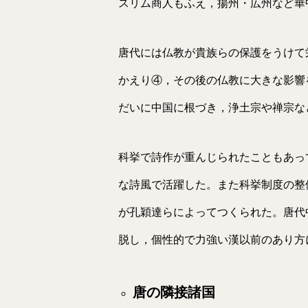
スリム商人もふえ，揚州・広州など華
唐代には仏教が貴族らの保護をうけて
かえり④，その後の仏教に大きな影響
だいに中国に根づき，浄土宗や禅宗な
科挙で詩作が重んじられたこともあっ
な詩風で活躍した。また科挙制度の整
が孔穎達らによってつくられた。唐代
脱し，個性的で力強い漢以前のあり方
唐の隣接諸国