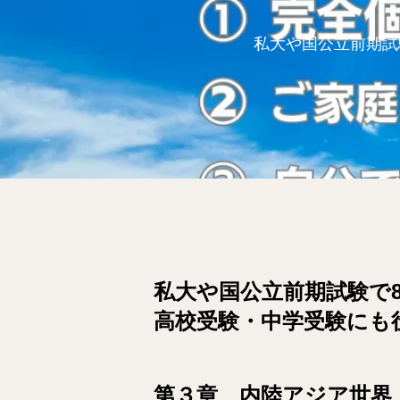
私大や国公立前期試
私大や国公立前期試験で
高校受験・中学受験にも
第３章 内陸アジア世界