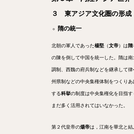
３ 東アジア文化圏の形成
隋の統一
北朝の軍人であった
楊堅
（
文帝
）は
隋
の陳を倒して中国を統一した。隋は南
調制、西魏の府兵制などを継承して律
州県制などの中央集権体制をつくりあ
する
科挙
の制度は中央集権化を目指す
まだ多く活用されてはいなかった。
第２代皇帝の
煬帝
は，江南を華北と結