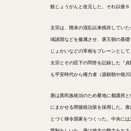
観じょうがんと改元した。それ以後６
太宗は、隋末の混乱以来残存していた
域諸国などを服属させ、唐王朝の基礎
じょかいなどの宰相をブレーンとして
太宗とその臣下の問答を記録した『貞
も平安時代から権力者（源頼朝や徳川
唐は異民族統治のため要地に都護府と
にまかせる間接統治策を採用した。唐
とづく律令国家をつくった。中央には
県制をしいた。唐は地主の勢力をおさ