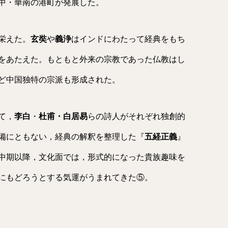
中・華南の港町が発展した。
栄えた。
玄奘
や
義浄
はインドにわたって経典をもち
をあたえた。もともと外来の宗教であった仏教はし
ど中国独特の宗派も形成された。
て，
李白
・
杜甫
・
白居易
らの詩人がそれぞれ独創的
備にともない，経典の解釈を整理した『
五経正義
』
中期以降，文化面では，形式的になった貴族趣味を
にもどろうとする気運がうまれてきた⑤。