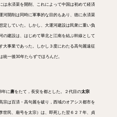
には永済渠を開削、これによって中国は初めて経済
運河開削は同時に軍事的な目的もあり、徳に永済渠
想定していた。しかし、大運河建設は民衆に重い負
河の建設は、はじめて華北と江南を結ぶ幹線として
す大事業であった。しかし３度にわたる高句麗遠征
は統一後30年たらずでほろんだ。
8年に
唐
をたて，長安を都とした。２代目の
太宗
高宗は百済・高句麗を破り，西域のオアシス都市を
李世民、廟号を太宗）は、即死した翌６２７年、貞