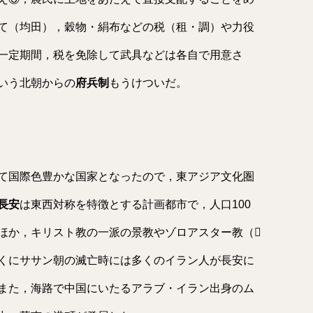
て（均田），穀物・絹布などの税（租・調）や力役
一定期間，税を免除して武具などは各自で用意さ
いう北朝からの
府兵制
もうけついだ。
て国際色豊かな国家となったので，東アジア文化圏
長安
は東西対称を特徴とする計画都市で，人口100
ほか，キリスト教の一派の景教やゾロアスター教（
くにササン朝の滅亡時には多くのイラン人が長安に
また，海路で中国にいたるアラブ・イラン出身のム