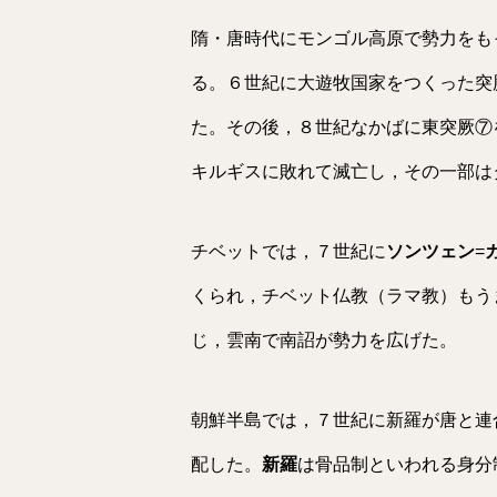
隋・唐時代にモンゴル高原で勢力をも
る。６世紀に大遊牧国家をつくった突
た。その後，８世紀なかばに東突厥⑦
キルギスに敗れて滅亡し，その一部は
チベットでは，７世紀に
ソンツェン
=
くられ，チベット仏教（ラマ教）もう
じ，雲南で南詔が勢力を広げた。
朝鮮半島では，７世紀に新羅が唐と連
配した。
新羅
は骨品制といわれる身分