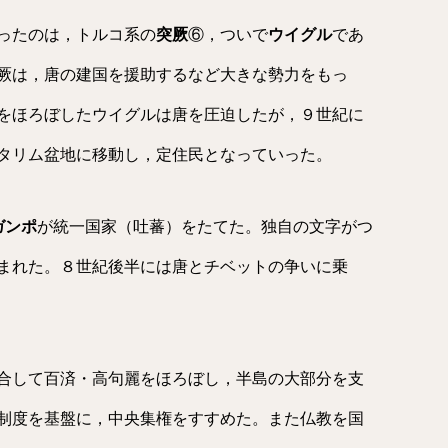
ったのは，トルコ系の
突厥
⑥，ついで
ウイグル
であ
厥は，唐の建国を援助するなど大きな勢力をもっ
をほろぼしたウイグルは唐を圧迫したが，９世紀に
タリム盆地に移動し，定住民となっていった。
ガンポ
が統一国家（吐蕃）をたてた。独自の文字がつ
まれた。８世紀後半には唐とチベットの争いに乗
合して百済・高句麗をほろぼし，半島の大部分を支
制度を基盤に，中央集権をすすめた。また仏教を国