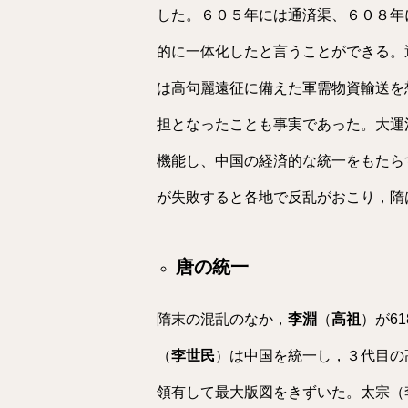
した。６０５年には通済渠、６０８年
的に一体化したと言うことができる。
は高句麗遠征に備えた軍需物資輸送を
担となったことも事実であった。大運
機能し、中国の経済的な統一をもたら
が失敗すると各地で反乱がおこり，隋
唐の統一
隋末の混乱のなか，
李淵
（
高祖
）が61
（
李世民
）は中国を統一し，３代目の
領有して最大版図をきずいた。太宗（