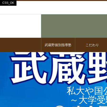
武蔵野個別指導塾
こだわり
私大や国
～大学受