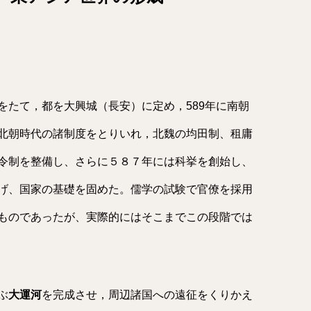
をたて，都を大興城（長安）に定め，589年に南朝
北朝時代の諸制度をとりいれ，北魏の均田制、租庸
令制を整備し、さらに５８７年には科挙を創始し、
げ、国家の基礎を固めた。儒学の試験で官僚を採用
ものであったが、実際的にはそこまでこの段階では
ぶ
大運河
を完成させ，周辺諸国への遠征をくりかえ