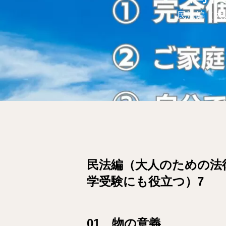
民法編（大
民法編（大人のための法
学受験にも役立つ）7
01 物の意義