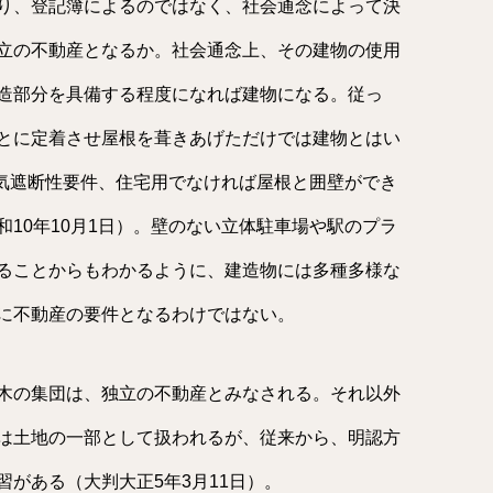
り、登記簿によるのではなく、社会通念によって決
立の不動産となるか。社会通念上、その建物の使用
造部分を具備する程度になれば建物になる。従っ
とに定着させ屋根を葺きあげただけでは建物とはい
外気遮断性要件、住宅用でなければ屋根と囲壁ができ
10年10月1日）。壁のない立体駐車場や駅のプラ
ることからもわかるように、建造物には多種多様な
に不動産の要件となるわけではない。
木の集団は、独立の不動産とみなされる。それ以外
は土地の一部として扱われるが、従来から、明認方
がある（大判大正5年3月11日）。