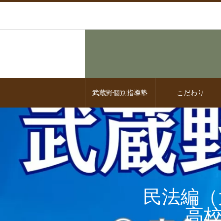
武蔵野個別指導塾
こだわり
民法編（
高