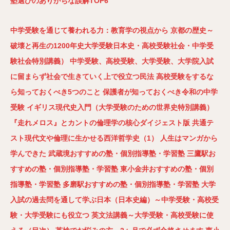
塾選びのありがちな誤解TOP6
中学受験を通じて養われる力：教育学の視点から
京都の歴史～
破壊と再生の1200年史大学受験日本史・高校受験社会・中学受
験社会特別講義）
中学受験、高校受験、大学受験、大学院入試
に留まらず社会で生きていく上で役立つ民法
高校受験をするな
ら知っておくべき5つのこと
保護者が知っておくべき令和の中学
受験
イギリス現代史入門（大学受験のための世界史特別講義）
『走れメロス』とカントの倫理学の核心ダイジェスト版
共通テ
スト現代文や倫理に生かせる西洋哲学史（1）
人生はマンガから
学んできた
武蔵境おすすめの塾・個別指導塾・学習塾
三鷹駅お
すすめの塾・個別指導塾・学習塾
東小金井おすすめの塾・個別
指導塾・学習塾
多磨駅おすすめの塾・個別指導塾・学習塾
大学
入試の過去問を通して学ぶ日本（日本史編）～中学受験・高校受
験・大学受験にも役立つ
英文法講義～大学受験・高校受験に使