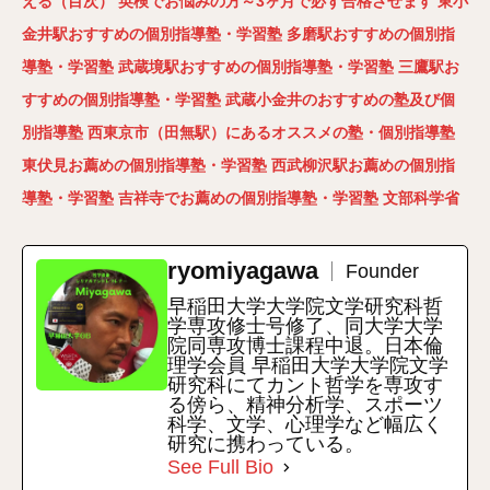
える（目次）
英検でお悩みの方～3ヶ月で必ず合格させます
東小
金井駅おすすめの個別指導塾・学習塾
多磨駅おすすめの個別指
導塾・学習塾
武蔵境駅おすすめの個別指導塾・学習塾
三鷹駅お
すすめの個別指導塾・学習塾
武蔵小金井のおすすめの塾及び個
別指導塾
西東京市（田無駅）にあるオススメの塾・個別指導塾
東伏見お薦めの個別指導塾・学習塾
西武柳沢駅お薦めの個別指
導塾・学習塾
吉祥寺でお薦めの個別指導塾・学習塾
文部科学省
ryomiyagawa
Founder
早稲田大学大学院文学研究科哲
学専攻修士号修了、同大学大学
院同専攻博士課程中退。日本倫
理学会員 早稲田大学大学院文学
研究科にてカント哲学を専攻す
る傍ら、精神分析学、スポーツ
科学、文学、心理学など幅広く
研究に携わっている。
See Full Bio