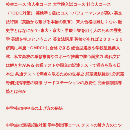
校生コース
浪人生コース
大学院入試コース
社会人コース
（TOEIC
対策）
英検準１級はコストパフォーマンスが高い
英文
法特講（英語から繋げる本物の教養）
東大合格は難しくない
歴
史学とはなにか？ｰ東大・京大・早慶上智を狙う人のための歴史
学
英語を学ぶということ
英文法講座
英検があれば２００～２０
倍楽に早慶・GMRCH
に合格できる
総合型選抜や学校型推薦入
試、私立高校の単願推薦やスポーツ推薦で勝つ面接力
現代文に
は解き方がある
共通テストや国立の記述テストで満点を取る日
本史
共通テストで満点を取るための世界史
武蔵境駅徒歩1
分武蔵
野個別指導塾の特徴
サードステーションの必要性
完全個別指導
塾とは何か
中学校の内申点の上げ方の秘訣
中学生の定期試験対策
学年別指導コース
テストの解き方のコツ