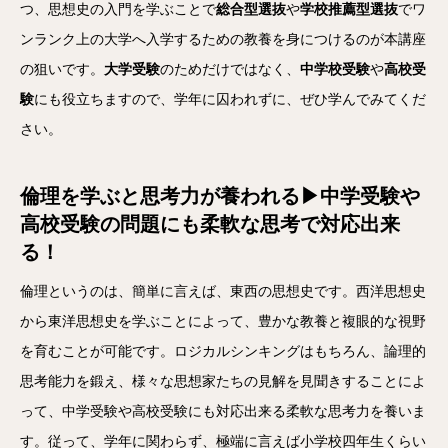
つ、思想史の入門を学ぶことで
総合型選抜
や
学校推薦型選抜
でワ
ンランク上の大学へ入学するための教養を身につけるのが本講座
の狙いです。
大学受験
のためだけではなく、
中学校受験
や
高校受
験
にも役立ちますので、学年に囚われずに、ぜひ学んでみてくだ
さい。
倫理を学ぶと思考力が養われる▶中学受験や
高校受験の問題にも柔軟な思考で対応出来
る！
倫理というのは、簡単に言えば、東西の思想史です。西洋思想史
から東洋思想史を学ぶことによって、豊かな教養と複眼的な視野
を育むことが可能です。ロジカルシンキングはもちろん、論理的
思考能力を鍛え、様々な思想家たちの見解を見聞きすることによ
って、中学受験や高校受験にも対応出来る柔軟な思考力を養いま
す。従って、学年に関わらず、極端に言えば小学校四年生くらい