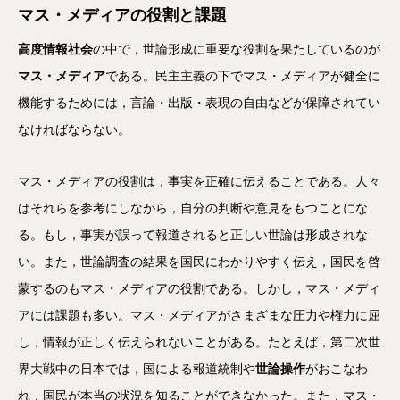
マス・メディアの役割と課題
高度情報社会
の中で，世論形成に重要な役割を果たしているのが
マス・メディア
である。民主主義の下でマス・メディアが健全に
機能するためには，言論・出版・表現の自由などが保障されてい
なければならない。
マス・メディアの役割は，事実を正確に伝えることである。人々
はそれらを参考にしながら，自分の判断や意見をもつことにな
る。もし，事実が誤って報道されると正しい世論は形成されな
い。また，世論調査の結果を国民にわかりやすく伝え，国民を啓
蒙するのもマス・メディアの役割である。しかし，マス・メディ
アには課題も多い。マス・メディアがさまざまな圧力や権力に屈
し，情報が正しく伝えられないことがある。たとえば，第二次世
界大戦中の日本では，国による報道統制や
世論操作
がおこなわ
れ，国民が本当の状況を知ることができなかった。また，マス・