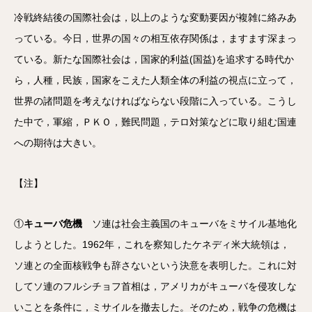
冷戦終結後の国際社会は，以上のような変動要因が複雑に絡みあ
っている。今日，世界の国々の相互依存関係は，ますます深まっ
ている。新たな国際社会は，国家的利益(国益)を追求する時代か
ら，人種，民族，国家をこえた人類全体の利益の視点に立って，
世界の諸問題を考えなければならない段階に入っている。こうし
た中で，軍縮，ＰＫＯ，難民問題，テロ対策などに取り組む国連
への期待は大きい。
【注】
①
キューバ危機
ソ連は社会主義国のキューバをミサイル基地化
しようとした。1962年，これを察知したケネディ米大統領は，
ソ連との全面核戦争も辞さないという決意を表明した。これに対
してソ連のフルシチョフ首相は，アメリカがキューバを侵攻しな
いことを条件に，ミサイルを撤去した。そのため，戦争の危機は