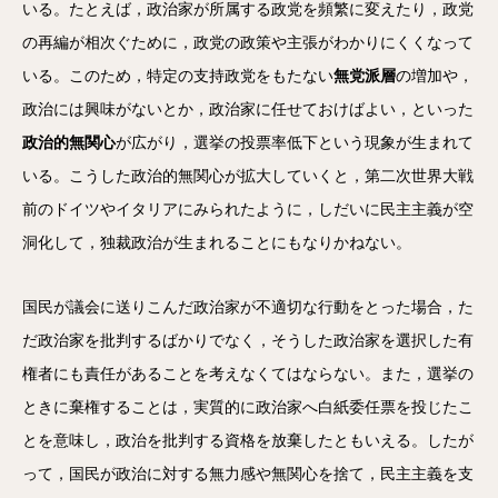
いる。たとえば，政治家が所属する政党を頻繁に変えたり，政党
の再編が相次ぐために，政党の政策や主張がわかりにくくなって
いる。このため，特定の支持政党をもたない
無党派層
の増加や，
政治には興味がないとか，政治家に任せておけばよい，といった
政治的無関心
が広がり，選挙の投票率低下という現象が生まれて
いる。こうした政治的無関心が拡大していくと，第二次世界大戦
前のドイツやイタリアにみられたように，しだいに民主主義が空
洞化して，独裁政治が生まれることにもなりかねない。
国民が議会に送りこんだ政治家が不適切な行動をとった場合，た
だ政治家を批判するばかりでなく，そうした政治家を選択した有
権者にも責任があることを考えなくてはならない。また，選挙の
ときに棄権することは，実質的に政治家へ白紙委任票を投じたこ
とを意味し，政治を批判する資格を放棄したともいえる。したが
って，国民が政治に対する無力感や無関心を捨て，民主主義を支