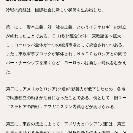
冷戦の終結は，国際社会に新しい状況を生み出した。
第一に，「資本主義」対「社会主義」というイデオロギーの対立
が終わったことである。ＥＵ(欧州連合)が中・東欧諸国へ拡大
し，ヨーロッパ全体が一つの経済市場として統合されつつある。
また，東欧軍事ブロックが解体され，ＮＡＴＯもロシアとの間で
パートナーシップを築くなど，ヨーロッパは新しい時代をむかえ
た。
第二に，アメリカとロシア(ソ連)の影響力が低下したため，各地
で民族独立の動きが活発になったことである。例として，旧ユー
ゴスラビアの内戦，アフガニスタン内戦などがあげられる。
第三に，東西の接近によって，アメリカとロシア(ソ連)は，第三
世界へ援助する必要がなくなり，対外援助を停止・削減した。そ