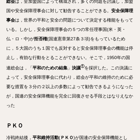
総会
は，全加盟国によって構成され，多くの問題を討議し，加盟
国や安全保障理事会に対して勧告することができる。
安全保障理
事会
は，世界の平和と安全の問題について決定する権能をもって
いる。しかし，安全保障理事会の５つの常任理事国(米・英・
仏・ロ・中)が
拒否権
(国連憲章第27条３項)をもっているため
に，５大国のうち１国でも反対すると安全保障理事会の機能は停
止し，有効な行動をとることができない。そこで，1950年の国
①
連総会は，「
平和のための結集
」
決議
を採択した。この決議に
よって，安全保障理事会に代わり，総会が平和の維持のために必
要な措置を３分の２以上の多数によって勧告できるようになった
が，国連の安全保障機能を完全に回復させる手段とはなりえなか
った
ＰＫＯ
冷戦終結後，
平和維持活動
(
ＰＫＯ
)が国連の安全保障機能とし