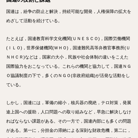
国連は，紛争の防止と解決，持続可能な開発，人権保障の拡大を
めざして活動を続けている。
たとえば，国連教育科学文化機関(ＵＮＥＳＣＯ)，国際労働機関
(ＩＬＯ)，世界保健機関(ＷＨＯ)，国連難民高等弁務官事務所(Ｕ
ＮＨＣＲ)などは，国家の大小，民族や社会体制の違いをこえた
国際協力をおこなっている。これらの機関と協力して，国連ＮＧ
Ｏ協議制度の下で，多くのＮＧＯ(非政府組織)が活発な活動をし
ている。
しかし，国連には，軍備の縮小，核兵器の廃絶，テロ対策，発展
途上国への援助，人口問題への取り組みなど，早急に解決しなけ
ればならない課題がある。その一方で，国連内部にも多くの問題
がある。第一に，分担金の滞納による深刻な財政危機，第二に，