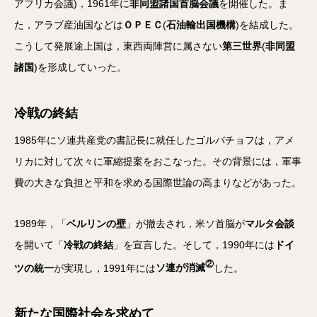
アフリカ会議)，1961年に
非同盟諸国首脳会議
を開催した。ま
た，アラブ産油国などは
ＯＰＥＣ
(
石油輸出国機構
)を結成した。
こうして発展途上国は，東西両陣営に属さない
第三世界
(
非同盟
諸国
)を形成していった。
冷戦の終結
1985年にソ連共産党の書記長に就任したゴルバチョフは，アメ
リカに対して次々に軍縮提案をおこなった。その背景には，軍事
費の大きな負担と平和を求める国際世論の高まりなどがあった。
1989年，「
ベルリンの壁
」が撤去され，米ソ首脳が
マルタ会談
を開いて「
冷戦の終結
」を宣言した。そして，1990年には
ドイ
②
ツの統一
が実現し，1991年には
ソ連が消滅
した。
新たな国際社会を求めて