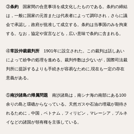
③
条約
国家間の合意事項を成文化したものである。条約の締結
は，一般に国家の元首または代表者によって調印され，さらに議
会で承認し，政府が批准して成立する。条約は当事国のみを拘束
する。なお，協定や宣言なども，広い意味で条約に含まれる。
④
常設仲裁裁判所
1901年に設立された。この裁判は話しあい
によって紛争の処理を進める。裁判件数は少ないが，国際司法裁
判所に提訴するよりも手続きが容易なために,現在も一定の存在
意義がある。
⑤
南沙諸島の帰属問題
南沙諸島は，南シナ海の南部にある100
余りの島と環礁からなっている。天然ガスや石油の埋蔵が期待さ
れるために，中国，ベトナム，フィリピン，マレーシア，ブルネ
イなどの諸国が領有権を主張している。