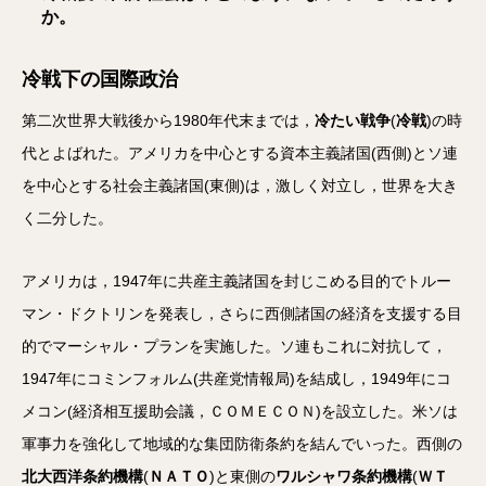
か。
冷戦下の国際政治
第二次世界大戦後から1980年代末までは，
冷たい戦争
(
冷戦
)の時
代とよばれた。アメリカを中心とする資本主義諸国(西側)とソ連
を中心とする社会主義諸国(東側)は，激しく対立し，世界を大き
く二分した。
アメリカは，1947年に共産主義諸国を封じこめる目的でトルー
マン・ドクトリンを発表し，さらに西側諸国の経済を支援する目
的でマーシャル・プランを実施した。ソ連もこれに対抗して，
1947年にコミンフォルム(共産党情報局)を結成し，1949年にコ
メコン(経済相互援助会議，ＣＯＭＥＣＯＮ)を設立した。米ソは
軍事力を強化して地域的な集団防衛条約を結んでいった。西側の
北大西洋条約機構
(
ＮＡＴＯ
)と東側の
ワルシャワ条約機構
(
ＷＴ