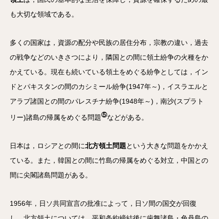
も大切な領域である。
多くの国家は，資源の配分や民族の居住分布，宗教の違い，過去
の戦争などのいきさつにより，隣国との間に領土紛争の火種をか
かえている。現在も続いている領土をめぐる紛争としては，イン
ドとパキスタンの間のカシミール紛争(1947年～)，イスラエルと
アラブ諸国との間のパレスチナ紛争(1948年～)，南沙(スプラト
⑤
リー)諸島の帰属をめぐる問題
などがある。
日本は，ロシアとの間に
北方領土問題
という大きな問題をかかえ
ている。また，韓国との間に竹島の帰属をめぐる対立，中国との
間に尖閣諸島問題がある。
1956年，日ソ共同宣言の批准によって，日ソ間の国交が回復
し，北方領土については，平和条約締結後に歯舞諸島・色丹島の