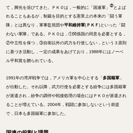
②
て，脚光を浴びてきた。ＰＫＯは，一般的に「国連軍」
とよば
れることもあるが，制裁を目的とする憲章上の本来の「闘う軍
隊」とは異なり，軍事監視団や
平和維持軍
(
ＰＫＦ
)といった「闘
わない軍隊」である。ＰＫＯは，①関係国の同意を必要とする，
②中立性を保つ，③自衛以外の武力を行使しない，という３原則
に基づき活動し，一定の成果をあげており，1988年にはノーベ
ル平和賞を贈られている。
1991年の湾岸戦争では，アメリカ軍を中心とする「
多国籍軍
」
が出動した。それ以降，武力行使を必要とする紛争には多国籍軍
が派遣され，紛争の調停や戦後処理の場合にはＰＫＯが派遣され
ることが増えている。2004年，戦闘に参加しないという前提
で，日本も多国籍軍に参加した。
国連の役割と課題