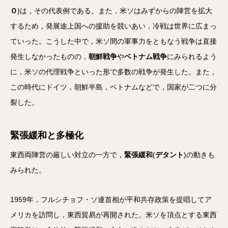
Ｏ
)は，その代表例である。また，米ソはみずからの陣営を拡大
するため，発展途上国への援助を競いあい，冷戦は世界に広まっ
ていった。こうした中で，米ソ間の軍事力をともなう戦争は直接
発生しなかったものの，
朝鮮戦争
や
ベトナム戦争
にみられるよう
に，米ソの代理戦争といった形で多数の戦争が発生した。また，
この時代にドイツ，朝鮮半島，ベトナムなどで，国家が二つに分
裂した。
緊張緩和と多極化
東西両陣営の厳しい対立の一方で，
緊張緩和
(
デタント
)の動きも
みられた。
1959年，フルシチョフ・ソ連首相が平和共存政策を提唱してア
メリカを訪問し，東西貿易が再開された。米ソを頂点とする東西