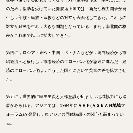
のため，援助を受けていた発展途上国では，新たな権力闘争が発
生し，部族・民族・宗教などの対立が表面化してきた。これらの
対立が難民を生み，大きな問題となっている。また，南北間の格
差がこれまで以上に拡大してきた。
第四に，ロシア・東欧・中国・ベトナムなどが，統制経済から市
場経済へと移行し，市場経済のグローバル化が急速に進んだ。経
済のグローバル化は，こうした国々において貧富の差を拡大させ
た。
第五に，世界的に民主主義と人権意識が広まり，地域協力にも進
展がみられる。アジアでは，1994年に
ＡＲＦ
(
ＡＳＥＡＮ地域フ
ォーラム
)が発足し，東アジア共同体構想への関心も高まってい
る。