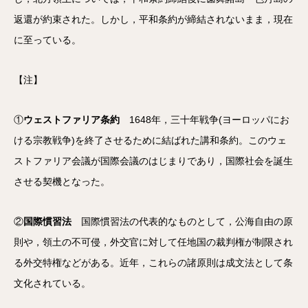
返還が約束された。しかし，平和条約が締結されないまま，現在
に至っている。
【注】
①
ウェストファリア条約
1648年，三十年戦争(ヨーロッパにお
ける宗教戦争)を終了させるために結ばれた講和条約。このウェ
ストファリア会議が国際会議のはじまりであり，国際社会を誕生
させる契機となった。
②
国際慣習法
国際慣習法の代表的なものとして，公海自由の原
則や，領土の不可侵，外交官に対して任地国の裁判権が制限され
る外交特権などがある。近年，これらの諸原則は成文法として条
文化されている。