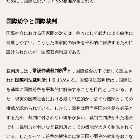
ために，国際法のいっそうの整備が望まれる。
国際紛争と国際裁判
国際社会における国家間の対立は，往々にして武力による紛争に
発展しやすい。こうした国家間の紛争を平和的に解決するために
設けられたのが，国際裁判制度である。
④
裁判所には，
常設仲裁裁判所
と，国際連合の下で新しく設立さ
れた
国際司法裁判所
(
ＩＣＪ
)がある。国際司法裁判所は，国際法
を基準に国際紛争を平和的に解決することを目的としている。ま
た，現実の国際社会における最も中立的かつ公平な機関としての
権威が認められている。しかし，裁判は両当事国の合意を必要と
するため，裁判に付されない紛争が多い。裁判で判決が出た場合
でも，強制力が弱いなど裁判所としての機能が大きく制限されて
いる。したがって，紛争の解決には第三国が調停の斡旋をおこな