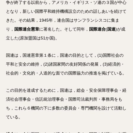
争が終了する以前から，アメリカ・イギリス・ソ連の３国が中心
となり，新しい国際平和維持機構設立のための話しあいを続けて
きた。その結果，1945年，連合国はサンフランシスコに集ま
り，
国際連合憲章
に署名した。そして同年，
国際連合
(
国連
)が成
立した(原加盟国は51か国)。
国連は，国連憲章第１条に，国連の目的として，(1)国際社会の
平和と安全の維持，(2)諸国家間の友好関係の発展，(3)経済的・
社会的・文化的・人道的な面での国際協力の推進を掲げている。
この目的を達成するために，国連は，総会・安全保障理事会・経
済社会理事会・信託統治理事会・国際司法裁判所・事務局をも
ち，これら６機関の下に多数の委員会・専門機関を設けて活動し
ている。