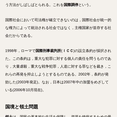
う方法がしばしばとられる。これを
国際調停
という。
国際社会において司法権が確立できないのは，国際社会が統一的
な権力によって統治される社会ではなく，主権国家が並存する社
会だからである。
1998年，ローマで
国際刑事裁判所
(
ＩＣＣ
)の設立条約が採択され
た。この条約は，重大な犯罪に対する個人の責任を問うものであ
り，大量虐殺，重大な戦争犯罪，人道に対する罪などを裁き，こ
れらの再発を抑止しようとするものである。2002年，条約が発
効した(2003年発足)。なお，日本は2007年中の加盟をめざして
いる(2006年10月現在)。
国境と領土問題
領土
は，国民の基本的な生活を保障し，資源を確保するための最