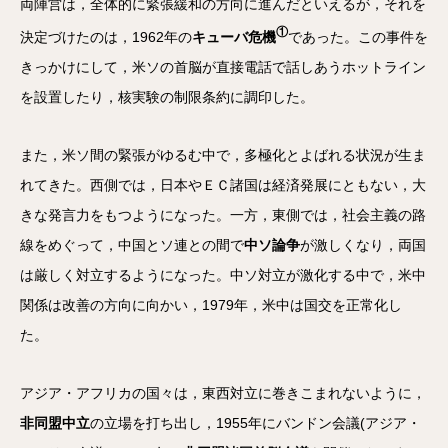
両陣営は，全体的に緊張緩和の方向に進んだといえるが，それを
①
決定づけたのは，1962年の
キューバ危機
であった。この事件を
きっかけにして，米ソの首脳が直接電話で話しあうホットライン
を設置したり，核実験の制限条約に調印した。
また，米ソ間の緊張がゆるむ中で，多極化とよばれる状況が生ま
れてきた。西側では，日本やＥＣ諸国は経済発展にともない，大
きな発言力をもつようになった。一方，東側では，社会主義の路
線をめぐって，中国とソ連との間で
中ソ論争
が激しくなり，両国
は厳しく対立するようになった。中ソ対立が激化する中で，米中
関係は改善の方向に向かい，1979年，米中は国交を正常化し
た。
アジア・アフリカの国々は，東西対立に巻きこまれないように，
非同盟中立
の立場を打ち出し，1955年にバンドン会議(アジア・