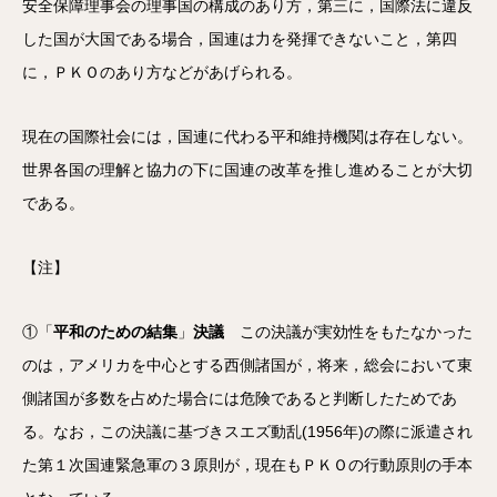
安全保障理事会の理事国の構成のあり方，第三に，国際法に違反
した国が大国である場合，国連は力を発揮できないこと，第四
に，ＰＫＯのあり方などがあげられる。
現在の国際社会には，国連に代わる平和維持機関は存在しない。
世界各国の理解と協力の下に国連の改革を推し進めることが大切
である。
【注】
①「
平和のための結集
」
決議
この決議が実効性をもたなかった
のは，アメリカを中心とする西側諸国が，将来，総会において東
側諸国が多数を占めた場合には危険であると判断したためであ
る。なお，この決議に基づきスエズ動乱(1956年)の際に派遣され
た第１次国連緊急軍の３原則が，現在もＰＫＯの行動原則の手本