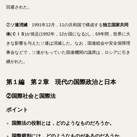
回避された。
②
ソ連消滅
1991年12月，11の共和国で構成する
独立国家共同
体
(
ＣＩＳ
)が発足(1992年，12か国になる)し，69年間，世界に大
きな影響を与えたソ連は消滅した。なお，国連総会や安全保障理
事会などで，ソ連がもっていた国連機関の議席は，ロシアに引き
継がれた。
第１編 第２章 現代の国際政治と日本
②国際社会と国際法
ポイント
国際法の役割とは，どのようなものだろうか。
国際裁判には，どのようなものがあるのだろうか。