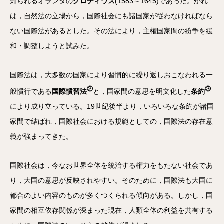
知られるオランダの
グロティウス
(1583～1645)であった。かれ
は，自然法の立場から，国際社会にも諸国家が従わなければなら
ない国際法があるとした。その法により，主権国家間の紛争を緩
和・調整しようと試みた。
国際法は，大多数の国家により習慣的に繰り返しおこなわれる一
②
③
般慣行である
国際慣習法
と，国家間の意思を明文化した
条約
により成り立っている。19世紀後半より，いろいろな条約が諸国
家間で結ばれ，国際社会における規範としての，国際法の存在意
義が強まってきた。
国際社会は，今なお世界全体を統治する権力をもたない社会であ
り，大国の意思が反映されやすい。そのために，国際法も大国に
都合のよい内容のものが多くつくられる傾向がある。しかし，国
家間の相互依存関係が深まった現在，人類全体の利益を共有する