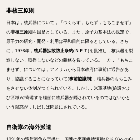
非核三原則
日本は，核兵器について，「つくらず，もたず，もちこませず」
の
非核三原則
を国是としている。また，原子力基本法の規定で，
原子力の研究・開発・利用は平和目的に限るとしている。さら
に，1976年，
核兵器拡散防止条約
(
ＮＰＴ
)を批准し，核兵器を製
造しない，取得しないなどの義務を負っている。一方，「もちこ
ませず」については，アメリカから日本政府に事前に通告があ
り，協議することになっていて(
事前協議制
)，核兵器のもちこみ
をさせない体制がつくられている。しかし，米軍基地(施設およ
び区域)や寄港する艦船に核兵器が隠されているのではないかと
いう疑惑が，しばしば問題にされている。
自衛隊の海外派遣
1991年の湾岸戦争を契機に，国連の平和維持活動(ＰＫＯ)への自