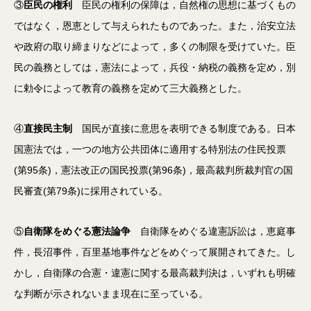
③
臣民の権利
臣民の権利の保障は，自然権の思想に基づくもの
ではなく，恩恵として与えられたものであった。また，治安立法
や政府の取り締まりなどによって，多くの制限を受けていた。臣
民の義務としては，憲法によって，兵役・納税の義務を定め，別
に勅令によって教育の義務を定めて三大義務とした。
④
直接民主制
国民が直接に意思を表明できる制度である。日本
国憲法では，一つの地方公共団体に適用する特別法の住民投票
(第95条)，憲法改正の国民投票(第96条)，最高裁判所裁判官の国
民審査(第79条)に採用されている。
⑤
自衛隊をめぐる憲法論争
自衛隊をめぐる違憲訴訟は，恵庭事
件，長沼事件，百里基地事件などをめぐって展開されてきた。し
かし，自衛隊の合憲・違憲に関する最高裁判決は，いずれも明確
な判断が示されないまま現在に至っている。