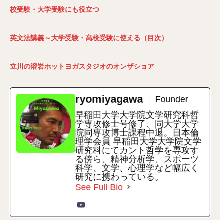
校受験・大学受験にも役立つ
英文法講義～大学受験・高校受験に使える（目次）
立川の溶岩ホットヨガスタジオのオンザショア
ryomiyagawa
Founder
早稲田大学大学院文学研究科哲
学専攻修士号修了、同大学大学
院同専攻博士課程中退。日本倫
理学会員 早稲田大学大学院文学
研究科にてカント哲学を専攻す
る傍ら、精神分析学、スポーツ
科学、文学、心理学など幅広く
研究に携わっている。
See Full Bio