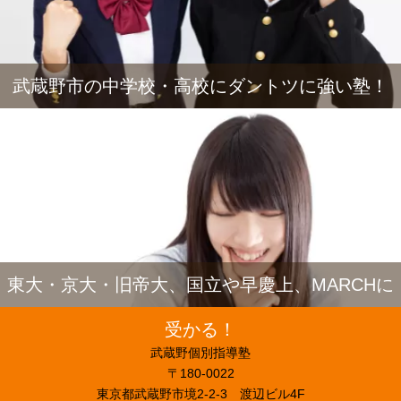
武蔵野市の中学校・高校にダントツに強い塾！
東大・京大・旧帝大、国立や早慶上、MARCHに
受かる！
武蔵野個別指導塾
〒180-0022
東京都武蔵野市境2-2-3 渡辺ビル4F