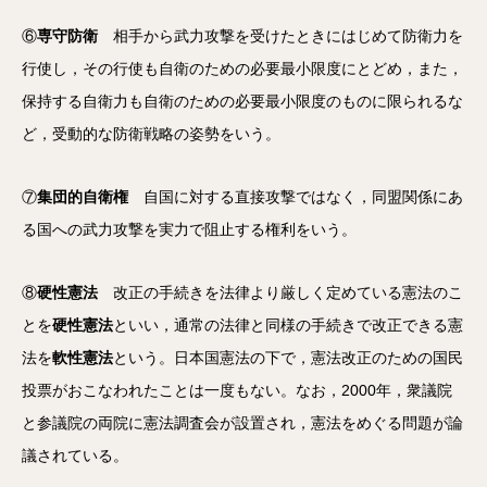
⑥
専守防衛
相手から武力攻撃を受けたときにはじめて防衛力を
行使し，その行使も自衛のための必要最小限度にとどめ，また，
保持する自衛力も自衛のための必要最小限度のものに限られるな
ど，受動的な防衛戦略の姿勢をいう。
⑦
集団的自衛権
自国に対する直接攻撃ではなく，同盟関係にあ
る国への武力攻撃を実力で阻止する権利をいう。
⑧
硬性憲法
改正の手続きを法律より厳しく定めている憲法のこ
とを
硬性憲法
といい，通常の法律と同様の手続きで改正できる憲
法を
軟性憲法
という。日本国憲法の下で，憲法改正のための国民
投票がおこなわれたことは一度もない。なお，2000年，衆議院
と参議院の両院に憲法調査会が設置され，憲法をめぐる問題が論
議されている。