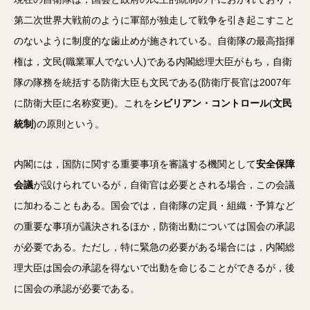
第二次世界大戦前のように軍部が独走して戦争を引き起こすこと
のないように制度的な歯止めが施されている。自衛隊の最高指揮
権は，文民(職業軍人でない人)である内閣総理大臣がもち，自衛
隊の隊務を統括する防衛大臣も文民である(防衛庁長官は2007年
に防衛大臣に名称変更)。これを
シビリアン・コントロール
(
文民
統制
)の原則という。
内閣には，国防に関する重要事項を審議する機関として
安全保障
会議
が設けられているが，自衛官は必要とされる場合，この会議
に加わることもある。国会では，自衛隊の定員・組織・予算など
の重要な事項が議決されるほか，防衛出動については国会の承認
が必要である。ただし，特に緊急の必要がある場合には，内閣総
理大臣は国会の承認を得ないで出動を命じることができるが，後
に国会の承認が必要である。