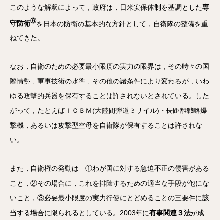
このような解釈によって，政府は，日米安保体制を基調とした
専
⑥
守防衛
を日本の防衛の基本的な方針として，自衛隊の整備を重
ねてきた。
なお，自衛のための必要最小限度の実力の限界は，その時々の国
際情勢，軍事技術の水準，その他の諸条件により変わるが，いわ
ゆる攻撃的兵器を保有することは許されないとされている。した
がって，たとえばＩＣＢＭ(大陸間弾道ミサイル)・長距離戦略爆
撃機，あるいは攻撃型空母を自衛隊が保有することは許されな
い。
また，自衛権の発動は，①わが国に対する急迫不正の侵害がある
こと，②その場合に，これを排除するための適当な手段が他にな
いこと，③必要最小限度の実力行使にとどめることの三要件に該
当する場合に限られるとしている。2003年に
有事関連３法
が成