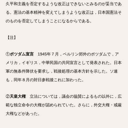
久平和主義を否定するような改正はできないとみるのが妥当であ
る。憲法の基本精神を変えてしまうような改正は，日本国憲法そ
のものを否定してしまうことになるからである。
【注】
①
ポツダム宣言
1945年７月，ベルリン郊外のポツダムで，ア
メリカ，イギリス，中華民国の共同宣言として発表された。日本
軍の無条件降伏を要求し，戦後処理の基本方針を示した。ソ連
も，同年８月の対日参戦後これに加わった。
②
天皇大権
立法については，議会の協賛によるもの以外に，広
範な独立命令の大権が認められていた。さらに，外交大権・戒厳
大権などがあった。