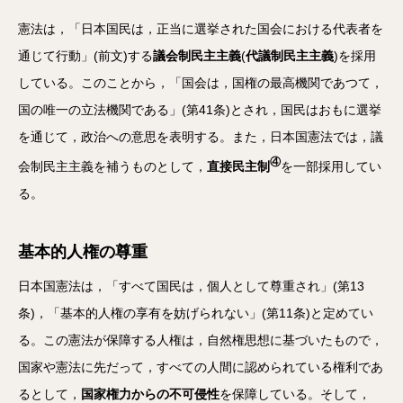
憲法は，「日本国民は，正当に選挙された国会における代表者を
通じて行動」(前文)する
議会制民主主義
(
代議制民主主義
)を採用
している。このことから，「国会は，国権の最高機関であつて，
国の唯一の立法機関である」(第41条)とされ，国民はおもに選挙
を通じて，政治への意思を表明する。また，日本国憲法では，議
④
会制民主主義を補うものとして，
直接民主制
を一部採用してい
る。
基本的人権の尊重
日本国憲法は，「すべて国民は，個人として尊重され」(第13
条)，「基本的人権の享有を妨げられない」(第11条)と定めてい
る。この憲法が保障する人権は，自然権思想に基づいたもので，
国家や憲法に先だって，すべての人間に認められている権利であ
るとして，
国家権力からの不可侵性
を保障している。そして，