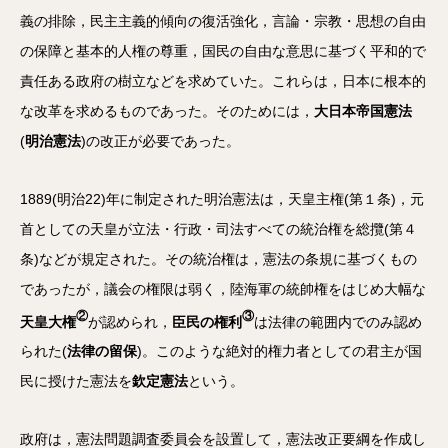
義の排除，民主主義的傾向の復活強化，言論・宗教・思想の自由
の保障と基本的人権の尊重，国民の自由な意思に基づく平和的で
責任ある政府の樹立などを求めていた。これらは，日本に根本的
な改革を求めるものであった。そのためには，
大日本帝国憲法
(
明治憲法
)の改正が必要であった。
1889(明治22)年に制定された明治憲法は，天皇主権(第１条)，元
首としての天皇が立法・行政・司法すべての統治権を総攬(第４
条)などが規定された。その統治権は，憲法の条規に基づくもの
であったが，議会の権限は弱く，陸海軍の統帥権をはじめ大幅な
②
③
天皇大権
が認められ，
臣民の権利
は法律の範囲内でのみ認め
られた(
法律の留保
)。このような絶対的権力者としての君主が国
民に授けた憲法を
欽定憲法
という。
政府は，憲法問題調査委員会を設置して，憲法改正要綱を作成し