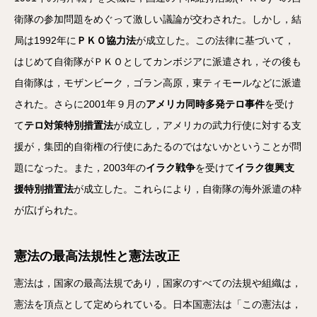
衛隊の参加問題をめぐって激しい議論が交わされた。しかし，結
局は1992年に
ＰＫＯ協力法
が成立した。この法律に基づいて，
はじめて自衛隊がＰＫＯとしてカンボジアに派遣され，その後も
自衛隊は，モザンビーク，ゴラン高原，東ティモールなどに派遣
された。さらに2001年９月の
アメリカ同時多発テロ事件
を受け
て
テロ対策特別措置法
が成立し，アメリカの武力行使に対する支
援が，集団的自衛権の行使にあたるのではないかということが問
題になった。また，2003年の
イラク戦争
を受けて
イラク復興支
援特別措置法
が成立した。これらにより，自衛隊の海外派遣の枠
が広げられた。
憲法の最高法規性と憲法改正
憲法は，国家の最高法規であり，国家のすべての法規や組織は，
憲法を頂点として定められている。日本国憲法は「この憲法は，