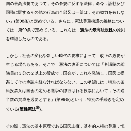
国の最高法規であつて，その条規に反する法律，命令，詔勅及び
国務に関するその他の行為の全部又は一部は，その効力を有しな
い」(第98条)と定めている。さらに，憲法尊重擁護の義務につい
ては，第99条で定めている。これらは，
憲法の最高法規性
の原則
を確認したものである。
しかし，社会の変化や新しい時代の要求によって，改正の必要が
生じる場合もある。そこで，憲法の改正については「各議院の総
議員の３分の２以上の賛成で，国会が，これを発議し，国民に提
案してその承認を経なければならない。この承認には，特別の国
民投票又は国会の定める選挙の際行はれる投票において，その過
半数の賛成を必要とする」(第96条)という，特別の手続きを定め
⑧
ている(
硬性憲法
)。
その際，憲法の基本原理である国民主権，基本的人権の尊重，恒