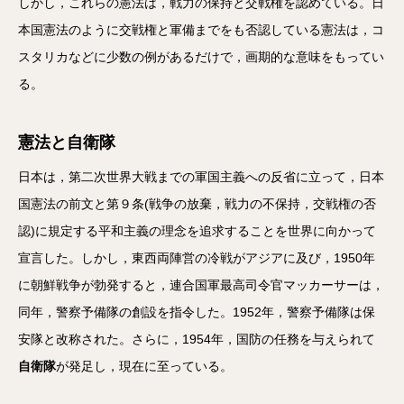
しかし，これらの憲法は，戦力の保持と交戦権を認めている。日
本国憲法のように交戦権と軍備までをも否認している憲法は，コ
スタリカなどに少数の例があるだけで，画期的な意味をもってい
る。
憲法と自衛隊
日本は，第二次世界大戦までの軍国主義への反省に立って，日本
国憲法の前文と第９条(戦争の放棄，戦力の不保持，交戦権の否
認)に規定する平和主義の理念を追求することを世界に向かって
宣言した。しかし，東西両陣営の冷戦がアジアに及び，1950年
に朝鮮戦争が勃発すると，連合国軍最高司令官マッカーサーは，
同年，警察予備隊の創設を指令した。1952年，警察予備隊は保
安隊と改称された。さらに，1954年，国防の任務を与えられて
自衛隊
が発足し，現在に至っている。