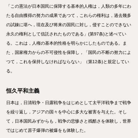
「この憲法が日本国民に保障する基本的人権は，人類の多年にわ
たる自由獲得の努力の成果であつて，これらの権利は，過去幾多
の試錬に堪へ，現在及び将来の国民に対し，侵すことのできない
永久の権利として信託されたものである」(第97条)と述べてい
る。これは，人権の基本的性格を明らかにしたものである。ま
た，国家権力からの不可侵性を保障し，「国民の不断の努力によ
つて，これを保持しなければならない」（第12条)と規定してい
る。
恒久平和主義
日本は，日清戦争・日露戦争をはじめとして太平洋戦争まで戦争
を繰り返し，アジアの国々を中心に多大な被害を与えた。そし
て，日本国民みずからも，戦争の悲惨さと残酷さを体験し，世界
ではじめて原子爆弾の被爆をも体験した。