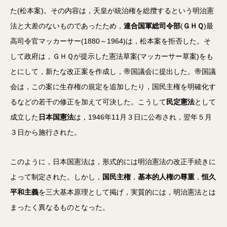
た(松本案)。その内容は，天皇が統治権を総攬するという明治憲
法と大差のないものであったため，
連合国軍総司令部
(
ＧＨＱ
)最
高司令官マッカーサー(1880～1964)は，松本案を拒否した。そ
して政府は，ＧＨＱが提示した憲法草案(マッカーサー草案)をも
とにして，新たな改正案を作成し，帝国議会に提出した。帝国議
会は，この案に生存権の規定を追加したり，国民主権を明確化す
るなどの若干の修正を加えて可決した。こうして
民定憲法
として
成立した
日本国憲法
は，1946年11月３日に公布され，翌年５月
３日から施行された。
このように，日本国憲法は，形式的には明治憲法の改正手続きに
よって制定された。しかし，
国民主権
，
基本的人権の尊重
，
恒久
平和主義
を三大基本原理として掲げ，実質的には，明治憲法とは
まったく異なるものとなった。