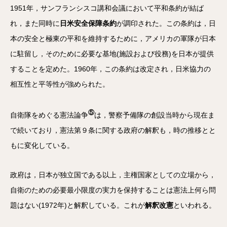
1951年，サンフランシスコ講和会議において平和条約が結ば
れ，また同時に
日米安全保障条約
が調印された。この条約は，日
本の安全と極東の平和を維持するために，アメリカの軍隊が日本
に駐留し，そのために必要な基地(施設および役務)を日本が提供
することを定めた。1960年，この条約は改定され，日米協力の
相互性と平等性が強められた。
⑤
自衛隊をめぐる憲法論争
は，警察予備隊の創設当時から現在ま
で続いており，憲法第９条に関する政府の解釈も，時の推移とと
もに変化している。
政府は，日本が独立国である以上，主権国家としての立場から，
自衛のための必要最小限度の実力を保持することは憲法上何ら問
題はない(1972年)と解釈している。これが
解釈改憲
といわれる。