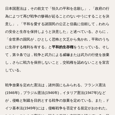
日本国憲法は，その前文で「恒久の平和を念願し」，「政府の行
為によつて再び戦争の惨禍が起ることのないやうにすることを決
意し」，「平和を愛する諸国民の公正と信義に信頼して，われら
の安全と生存を保持しようと決意した」と述べている。さらに，
「全世界の国民が，ひとしく恐怖と欠乏から免かれ，平和のうち
に生存する権利を有する」と
平和的生存権
をうたっている。そし
て，第９条では，戦争と武力による威嚇または武力の行使を放棄
し，さらに戦力を保持しないこと，交戦権を認めないことを宣言
している。
戦争放棄を定めた憲法は，諸外国にもみられる。フランス憲法
(1946年)，ブラジル憲法(1946年)，イタリア憲法(1947年)など
が，侵略と制裁を目的とする戦争の放棄を定めている。また，ド
イツ基本法(1949年)には，侵略戦争を否定する規定がおかれた。