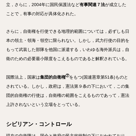
立，さらに，2004年に国民保護法など
有事関連７法
が成立した
ことで，有事の対応が具体化された。
さらに，自衛権を行使できる地理的範囲については，必ずしも日
本の領土・領海・領空に限られない。しかし，武力行使の目的を
もって武装した部隊を他国に派遣する，いわゆる海外派兵は，自
衛のための必要最小限度をこえるものであると解釈されている。
⑦
国際法上，国家は
集団的自衛権
をもつ(国連憲章第51条)ものと
されている。しかし，政府は，憲法第９条の下において，この集
団的自衛権の行使は，自衛権の範囲をこえるものであって，憲法
上許されないという立場をとっている。
シビリアン・コントロール
現在の自衛隊は，国会と政府の民主的統制の下におかれており，