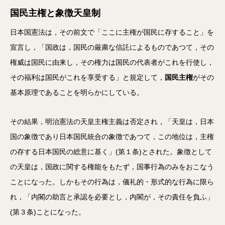
国民主権と象徴天皇制
日本国憲法は，その前文で「ここに主権が国民に存すること」を
宣言し，「国政は，国民の厳粛な信託によるものであつて，その
権威は国民に由来し，その権力は国民の代表者がこれを行使し，
その福利は国民がこれを享受する」と規定して，
国民主権
がその
基本原理であることを明らかにしている。
その結果，明治憲法の天皇主権主義は否定され，「天皇は，日本
国の象徴であり日本国民統合の象徴であつて，この地位は，主権
の存する日本国民の総意に基く」(第１条)とされた。象徴として
の天皇は，国政に関する権能をもたず，国事行為のみをおこなう
ことになった。しかもその行為は，儀礼的・形式的な行為に限ら
れ，「内閣の助言と承認を必要とし，内閣が，その責任を負ふ」
(第３条)ことになった。