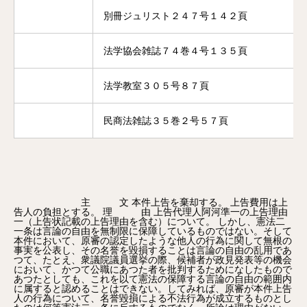
別冊ジュリスト２４７号１４２頁
法学協会雑誌７４巻４号１３５頁
法学教室３０５号８７頁
民商法雑誌３５巻２号５７頁
主 文 本件上告を棄却する。 上告費用は上
告人の負担とする。 理 由 上告代理人阿河準一の上告理由
一（上告状記載の上告理由を含む）について。 しかし、憲法二
一条は言論の自由を無制限に保障しているものではない。そして
本件において、原審の認定したような他人の行為に関して無根の
事実を公表し、その名誉を毀損することは言論の自由の乱用であ
つて、たとえ、衆議院議員選挙の際、候補者が政見発表等の機会
において、かつて公職にあつた者を批判するためになしたもので
あつたとしても、これを以て憲法の保障する言論の自由の範囲内
に属すると認めることはできない。してみれば、原審が本件上告
人の行為について、名誉毀損による不法行為が成立するものとし