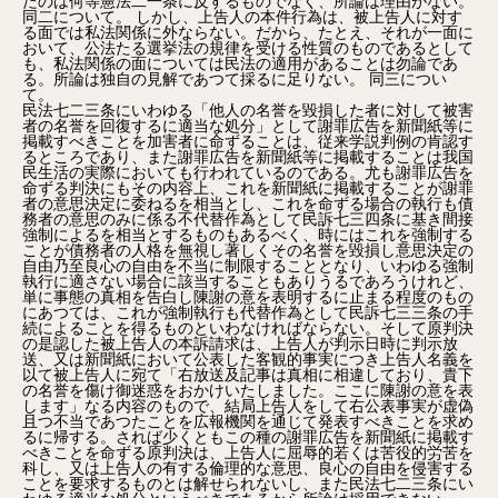
たのは何等憲法二一条に反するものでなく、所論は理由がない。
同二について。 しかし、上告人の本件行為は、被上告人に対す
る面では私法関係に外ならない。だから、たとえ、それが一面に
おいて、公法たる選挙法の規律を受ける性質のものであるとして
も、私法関係の面については民法の適用があることは勿論であ
る。所論は独自の見解であつて採るに足りない。 同三につい
て。
民法七二三条にいわゆる「他人の名誉を毀損した者に対して被害
者の名誉を回復するに適当な処分」として謝罪広告を新聞紙等に
掲載すべきことを加害者に命ずることは、従来学説判例の肯認す
るところであり、また謝罪広告を新聞紙等に掲載することは我国
民生活の実際においても行われているのである。尤も謝罪広告を
命ずる判決にもその内容上、これを新聞紙に掲載することが謝罪
者の意思決定に委ねるを相当とし、これを命ずる場合の執行も債
務者の意思のみに係る不代替作為として民訴七三四条に基き間接
強制によるを相当とするものもあるべく、時にはこれを強制する
ことが債務者の人格を無視し著しくその名誉を毀損し意思決定の
自由乃至良心の自由を不当に制限することとなり、いわゆる強制
執行に適さない場合に該当することもありうるであろうけれど、
単に事態の真相を告白し陳謝の意を表明するに止まる程度のもの
にあつては、これが強制執行も代替作為として民訴七三三条の手
続によることを得るものといわなければならない。そして原判決
の是認した被上告人の本訴請求は、上告人が判示日時に判示放
送、又は新聞紙において公表した客観的事実につき上告人名義を
以て被上告人に宛て「右放送及記事は真相に相違しており、貴下
の名誉を傷け御迷惑をおかけいたしました。ここに陳謝の意を表
します」なる内容のもので、結局上告人をして右公表事実が虚偽
且つ不当であつたことを広報機関を通じて発表すべきことを求め
るに帰する。されば少くともこの種の謝罪広告を新聞紙に掲載す
べきことを命ずる原判決は、上告人に屈辱的若くは苦役的労苦を
科し、又は上告人の有する倫理的な意思、良心の自由を侵害する
ことを要求するものとは解せられないし、また民法七二三条にい