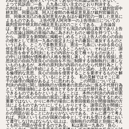
わゆる適当な処分というべきであるから所論は採用できない。
よつて民訴四〇一条、八九条に従い主文のとおり判決する。 この判決は、上告代理人阿河準一の上告理由三について裁判官田中耕太郎、同栗山茂、同入江俊郎の各補足意見及び裁判官藤田八郎、同垂水克己の各反対意見があるほか裁判官の一致した意見によるものである。 上告代理人阿河準一の上告理由三についての裁判官田中耕太郎の補足意見は次のごとくである。 上告論旨は、要するに、上告人が「現在でも演説の内容は真実であり上告人の言論は国民の幸福の為に為されたものと確信を持つている」から、謝罪文を新聞紙に掲載せしめることは上告人の良心の自由の侵害として憲法一九条の規定またはその趣旨に違反するものというにある。ところで多数意見は、憲法一九条にいわゆる良心は何を意味するかについて立ち入るところがない。それはただ、謝罪広告を命ずる判決にもその内容から見て種々なものがあり、その中には強制が債務者の人格を無視し著しくその名誉を毀損し意思決定の自由乃至良心の自由を不当に制限する強制執行に適しないものもあるが、本件の原判決の内容のものなら代替行為として民訴七三三条の手続によることを得るものと認め、上告人の有する倫理的な意思、良心の自由を侵害することを要求するものと解せられないものとしているにとどまる。 私の見解ではそこに若干の論理の飛躍があるように思われる。 この問題については、判決の内容に関し強制執行が債務者の意思のみに係る不代替行為として間接強制によるを相当とするかまたは代替行為として処置できるものであるかというようなことは、本件の判決の内容が憲法一九条の良心の自由の規定に違反するか否かを決定するために重要ではない。かりに本件の場合に名誉回復処分が間接強制の方法によるものであつたにしてもしかりとする。謝罪広告が間接にしろ強制される以上は、謝罪広告を命ずること自体が違憲かどうかの問題が起ることにかわりがないのである。さらに遡つて考えれば、判決というものが国家の命令としてそれを受ける者において遵守しなければならない以上は、強制執行の問題と別個に考えても同じ問題が存在するのである。 私は憲法一九条の「良心」というのは、謝罪の意思表示の基礎としての道徳的の反省とか誠実さというものを含まないと解する。又それは例えばカントの道徳哲学における「良心」という概念とは同一ではない。同条の良心に該当するゲウイツセン（Ｇｅｗｉｓｓｅｎ）コンシアンス（Ｃｏｎｓｃｉｅｎｃｅ）等の外国語は、憲法の自由の保障との関係においては、沿革的には宗教上の信仰と同意義に用いられてきた。しかし今日においてはこれは宗教上の信仰に限らずひろく世界観や主義や思想や主張をもつことにも推及されていると見なければならない。憲法の規定する思想、良心、信教および学問の自由は大体において重複し合つている。 要するに国家としては宗教や上述のこれと同じように取り扱うべきものについて、禁止、処罰、不利益取扱等による強制、特権、庇護を与えることによる偏頗な所遇というようなことは、各人が良心に従つて自由に、ある信仰、思想等をもつことに支障を招来するから、憲法一九条に違反するし、ある場合には憲法一四条一項の平等の原則にも違反することとなる。憲法一九条がかような趣旨に出たものであることは、これに該当する諸外国憲法の条文を見れば明瞭である。 憲法一九条が思想と良心とをならべて掲げているのは、一は保障の対照の客観的内容的方面、他はその主観的形式的方面に着眼したものと認められないことはない。 ところが本件において問題となつている謝罪広告はそんな場合ではない。もちろん国家が判決によつて当事者に対し謝罪という倫理的意味をもつ処置を要求する以上は、国家は命ぜられた当事者がこれを道徳的反省を以てすることを排斥しないのみか、これを望ましいことと考えるのである。これは法と道徳との調和の見地からして当然しかるべきである。しかし現実の場合においてはかような調和が必ずしも存在するものではなく、命じられた者がいやいやながら命令に従う場合が多い。もしかような場合に良心の自由が害されたというならば、確信犯人の処罰もできなくなるし、本来道徳に由来するすべての義務（例えば扶養の義務）はもちろんのこと、他のあらゆる債務の履行も強制できなくなる。又極端な場合には、表見主義の原則に従い法が当事者の欲したところと異る法的効果を意思表示に附した場合も、良心の自由に反し憲法違反だと結論しなければならなくなる。さらに一般に法秩序を否定する者に対し法を強制すること自体がその者の良心の自由を侵害するといわざるを得なくなる。 謝罪広告においては、法はもちろんそれに道徳性（Ｍｏｒａｌｉｔａｔ）が伴うことを求めるが、しかし道徳と異る法の性質から合法性（Ｌｅｇａｌｉｔａｔ）即ち行為が内心の状態を離れて外部的に法の命ずるところに適合することを以て一応満足するのである。内心に立ちいたつてまで要求することは法の力を以てするも不可能である。この意味での良心の侵害はあり得ない。これと同じことは国会法や地方自治法が懲罰の一種として「公開議場における陳謝」を認めていること（国会法一二二条二号、地方自治法一三五条一項二号）についてもいい得られる。 謝罪する意思が伴わない謝罪広告といえども、法の世界においては被害者にとつて意味がある。というのは名誉は対社会的の観念であり、そうしてかような謝罪広告は被害者の名誉回復のために有効な方法と常識上認められるからである。この意味で単なる取消と陳謝との間には区別がない。もし上告理由に主張するように良心を解するときには、自己の所為について確信をもつているから、その取消をさせられることも良心の自由の侵害になるのである。 附言するが謝罪の方法が加害者に屈辱的、奴隷的な義務を課するような不適当な場合には、これは個人の尊重に関する憲法一三条違反の問題として考えられるべきであり、良心の自由に関する憲法一九条とは関係がないのである。 要するに本件は憲法一九条とは無関係であり、この理由からしてこの点の上告理由は排斥すべきである。憲法を解釈するにあたつては、大所高所からして制度や法条の精神の存するところを把握し、字句や概念の意味もこの精神からして判断しなければならない。私法その他特殊の法域の概念や理論を憲法に推及して、大局から判断をすることを忘れてはならないのである。 上告代理人阿河準一の上告理由三に対する裁判官栗山茂の意見は次のとおりである。 多数意見は論旨を憲法一九条違反の主張として判断を示しているけれども、わたくしは本件は同条違反の問題を生じないと考えるので、多数意見の理由について左のとおり補足する。 論旨は憲法一九条にいう「良心の自由」を倫理的内心の自由を意味するものと誤解して、原判決の同条違反を主張している。しかし憲法一九条の「良心の自由」は英語のフリーダム・オブ・コンシャンスの邦訳であつてフリーダム・オブ・コンシャンスは信仰選択の自由（以下「信仰の自由」と訳す。）の意味であることは以下にかかげる諸外国憲法等の用例で明である。 先づアイルランド国憲法を見ると、同憲法四四条は「宗教」と題して「フリーダム・オブ・コンシャンス（「信仰の自由」）及び宗教の自由な信奉と履践とは公の秩序と道徳とに反しない限り各市民に保障される。」と規定している。次にアメリカ合衆国ではカリフオルニヤ州憲法（一条四節）は宗教の自由を保障しつつ「何人も宗教的信念に関する自己の意見のために証人若しくは陪審員となる資格がないとされることはない。しかしながらかように保障されたフリーダム・オブ・コンシャンス（「信仰の自由」）は不道徳な行為又は当州の平和若しくは安全を害するような行為を正当ならしむるものと解してはならない。」と規定している。そしてこのフリーダム・オブ・コンシャンス（「信仰の自由」）という辞句はキリスト教国の憲法上の用語とは限らないのであつて、インド国憲法二五条は、わざわざ「宗教の自由に対する権利」と題して「何人も平等にフリーダム・オブ・コンシャンス（「信仰の自由」）及び自由に宗教を信奉し、祭祀を行い、布教する権利を有する。」と規定し、更にビルマ国憲法も「宗教に関する諸権利」と題して二〇条で「すべての人は平等のフリーダム・オブ・コンシヤンス（「信仰の自由」）の権利を有し且宗教を自由に信奉し及び履践する権利を有する云々」と規定しており、イラク国憲法一三条は回教は国の公の宗教であると宣言して同教各派の儀式の自由を保障した後に完全なフリーダム・オブ・コンシャンス（「信仰の自由」）及び礼拝の自由を保障している。（ピズリー著各国憲法集二巻二一九頁。脚註に公認された英訳とある。）。英語のフリーダム・オブ・コンシヤンスは仏語のリベルテ・ド・コンシアンスであつて、フランスでは現に宗教分離の一九〇五年の法律一条に「共和国はリベルテ・ド・コンシアンス（「信仰の自由」）を確保する。」と規定している。これは信仰選択の自由の確保であることは法律自体で明である。レオン、ヂユギはリベルテ・ド・コンシアンスを宗教に関し心の内で信じ若しくは信じない自由と説いている。（ヂュギ著憲法論五巻一九二五年版四一五頁） 以上の諸憲法等の用例によると「信仰の自由」は広義の宗教の自由の一部として規定されていることがわかる。これは日本国憲法と異つて思想の自由を規定していないからである。日本国憲法はポツダム宣言（同宣言一〇項は「言論、宗教及思想ノ自由並ニ基本的人権ノ尊重ハ確立セラルヘシ」と規定している）の条件に副うて規定しているので思想の自由に属する本来の信仰の自由を一九条において思想の自由と併せて規定し次の二〇条で信仰の自由を除いた狭義の宗教の自由を規定したと解すべきである。かように信仰の自由は思想の自由でもあり又宗教の自由でもあるので国際連合の採択した世界人権宣言（一八条）及びユネスコの人権規約案（一三条）にはそれぞれ三者を併せて「何人も思想、信仰及び宗教の自由を享有する権利を有する」と規定している。以上のように日本国憲法で「信仰の自由」が二〇条の信教の自由から離れて一九条の思想の自由と併せて規定されて、それを「良心の自由」と訳したからといつて、日本国憲法だけが突飛に倫理的内心の自由を意味するものと解すべきではないと考える。憲法九七条に「この憲法が日本国民に保障する基本的人権は人類の多年にわたる自由獲得の努力の成果」であると言つているように、憲法一九条にいう「良心の自由」もその歴史的背景をもつ法律上の用語として理解すべきである。されば所論は「原判決の如き内容の謝罪文を新聞紙に掲載せしむることは上告人の良心の自由を侵害するもので憲法一九条の規定に違反するものである。」と言うけれども、それは憲法一九条の「良心の自由」を誤解した主張であつて、原判決には上告人のいう憲法一九条の「良心の自由」を侵害する問題を生じないのである。 上告代理人阿河準一の上告理由三に対する裁判官入江俊郎の意見は次のとおりである。 わたくしは、本件上告を棄却すべきことについては多数説と同じ結論であるが、右上告理由三に関しては棄却の理由を異にするので、以下所見を明らかにして、わたくしの意見を表示する。 一、上告理由三は、要するに本件判決により、上告人は強制的に本件のごとき内容の謝罪広告を新聞紙へ掲載せしめられるのであり、それは上告人の良心の自由を侵害するものであつて、憲法一九条違反であるというのである。しかしわたくしは、本件判決は、給付判決ではあるが、後に述べるような理由により、その強制執行は許されないものであると解する。しからば本件判決は上告人の任意の履行をまつ外は、その内容を実現させることのできないものであつて、従つて上告人は本件判決により強制的に謝罪広告を新聞紙へ掲載せしめられることにはならないのであるから、所論違憲の主張はその前提を欠くこととなり採るを得ない。上告理由三については、右を理由として上告を棄却すべきものであると思うのである。 二、多数説は、原判決の是認した被上告人の本訴請求は、上告人をして、上告人がさきに公表した事実が虚偽且つ不当であつたことを広報機関を通じて発表すべきことを求めるに帰するとなし、また、上告人に屈辱的若しくは苦役的労務を科し又は上告人の有する意思決定の自由、良心の自由を侵害することを要求するものとは解せられないといい、結局本件判決が民訴七三三条の代替執行の手続によつて強制執行をなしうるものであることを前提とし、しかもこれを違憲ならずと判断しているのである。しかしわたくしは、本件判決の内容は多数説のいうようなものではなく、上告人に対し、上告人のさきにした本件行為を、相手方の名誉を傷つけ相手方に迷惑をかけた非行であるとして、これについて相手方の許しを乞う旨を、上告人の自発的意思表示の形式をもつて表示すべきことを求めていると解すべきものであると思う。そして、若しこのような上告人名義の謝罪広告が新聞紙に掲載されたならば、それは、上告人の真意如何に拘わりなく、恰も上告人自身がその真意として本件自己の行為が非行であることを承認し、これについて相手方の許しを乞うているものであると一般に信ぜられるに至ることは極めて明白であつて、いいかえれば、このような謝罪広告の掲載は、そこに掲載されたところがそのまま上告人の真意であるとせられてしまう効果（表示効果）を発生せしめるものといわねばならない。自己の行為を非行なりと承認し、これにつき相手方の許しを乞うということは、まさに良心による倫理的判断でなくて何であろうか。それ故、上告人が、本件判決に従つて任意にこのような意思を表示するのであれば問題はないが、いやしくも上告人がその良心に照らしてこのような判断は承服し得ない心境に居るにも拘らず、強制執行の方法により上告人をしてその良心の内容と異なる事柄を、恰もその良心の内容であるかのごとく表示せしめるということは、まさに上告人に対し、その承服し得ない倫理的判断の形成及び表示を公権力をもつて強制することと、何らえらぶところのない結果を生ぜしめるのであつて、それは憲法一九条の良心の自由を侵害し、また憲法一三条の個人の人格を無視することとならざるを得ないのである。 三、もとより、憲法上の自由権は絶対無制限のものではなく、憲法上の要請その他公共の福祉のために必要已むを得ないと認めるに足る充分の根拠が存在する場合には、これに或程度の制約の加えられることは必ずしも違憲ではないであろう。しかし自由権に対するそのような制約も、制約を受ける個々の自由権の性質により、その態様又は程度には自ら相違がなければならぬ筈のものである。ところで古人も「三軍は帥を奪うべし。匹夫も志を奪うべからず」といつたが、良心の自由は、この奪うべからざる匹夫の志であつて、まさに民主主義社会が重視する人格尊重の根抵をなす基本的な自由権の一である。そして、たとえ国家が、個人が自己の良心であると信じているところが仮に誤つていると国家の立場において判断した場合であつても、公権力によつてなしうるところは、個人が善悪について何らかの倫理的判断を内心に抱懐していること自体の自由には関係のない限度において、国家が正当と判断した事実関係を実現してゆくことであつて、これを逸脱し、例えば本件判決を強制執行して、その者が承服しないところを、その者の良心の内容であるとして表示せしめるがごときことは、恐らくこれを是認しうべき何らの根拠も見出し得ないと思うのである。 英、米、独、仏等では、現在名誉回復の方法として本件のごとき謝罪広告を求める判決を認めていないようである。すなわち英、米では名誉毀損の回復は損害賠償を原則とし、加害者の自発的な謝罪が賠償額の緩和事由となるとせられるに止まり、また独、仏では、加害者の費用をもつて、加害者の行為が、名誉毀損の行為であるとして原告たる被害者を勝訴せしめた判決文を新聞紙上に掲載せしめ又は加害者に対し新聞紙上に取消文を掲載せしめる等の方法が認められている。わが民法七二三条の適用としても、本件のような謝罪広告を求める判決のほかに、（一）加害者の費用においてする民事の敗訴判決の新聞紙等への掲載、（二）同じく刑事の名誉毀損罪の有罪判決の新聞紙等への掲載、（三）名誉毀損記事の取消等の方法が考えうるのであるが、このような方法であれば、これを加害者に求める判決の強制執行をしたからといつて、不当に良心の自由を侵害し、または個人の人格を無視したことにはならず違憲の問題は生じないと思われる。しかし、本件のような判決は、若し強制執行が許されるものであるとすれば、それはまさに公権力をもつて上告人に倫理的の判断の形成及び表示を強制するのと同様な結果を生ぜしめるに至ることは既に述べたとおりであり、また前記のごとく民法七二三条の名誉回復の為の適当な処分としては他にも種々の方法がありうるのであるから、これらを勘案すれば、本件判決を強制執行して良心の自由又は個人の人格に対する上述のような著しい侵害を敢えてしなければ、本件名誉回復が全きを得ないものとは到底認め得ない。即ち利益の比較較量の観点からいつても、これを是認しうるに足る充分の根拠を見出し得ず、結局それは名誉回復の方法としては行きすぎであり、不当に良心の自由を侵害し個人の人格を無視することとなつて、違憲たるを免れないと思うのである。（以上述べたところは、私見によれば、取消交の掲載又は国会、地方議会における懲罰の一方法としての「公開議場における陳謝」には妥当しない。前者については、取消文の文言にもよることではあるが、それが単に一旦発表した意思表示を発表せざりし以前の状態に戻す原状回復を趣旨とするものたるに止まる限り良心の自由とは関係なく、また後者は、これを強制執行する方法が認められていないばかりでなく、特別権力関係における秩序維持の為の懲戒罰である点において、一般権力関係における本件謝罪広告を求める判決の場合とは性質を異にするというべきだからである。） 四、以上述べたとおり、わたくしは、本件判決が強制執行の許されるものであるとするならば、それは憲法一九条及び一三条に違反すると解するのであつて、従つて、多数説が、本件判決が民訴七三三条の代替執行の方法により強制執行をなしうるものであることを前提として、しかも本件判決を違憲でないとしたことには賛成できない。 けれども、わたくしは以下述べるごとく、本件判決は強制執行はすべて許されないものであると解するのである。思うに、給付判決の請求と、強制執行の請求とは一応別個の事柄であり、従つて給付判決は常に必ず強制執行に適するものと限らないことは、多数説の説示の中にも示されているとおりであつて（給付判決であつても、強制執行の全く許されないものとしては、例えば夫婦同居の義務に関する判例があつた。）、本件判決が果して強制執行に適するものであるか否かは、本件判決の内容に照らし、更に審究を要する問題であろう。ところで、給付判決の中で強制執行に適さないと解せられる場合としては、（一）債務の性質からみて、強制執行によつては債務の本旨に適つた給付を実現し得ない場合、（二）債務の内容からみて、強制執行することが、債務者の人格又は身体に対する著しい侵害であつて、現代の法的理念に照らし、憲法上又は社会通念上、正当なものとして是認し得ない場合の二であろう。（一）の場合は主として、債務の性質が強制執行をするのに適当しているかどうかの観点から判断しうるけれども、（二）の場合は、強制執行をすること自体が、現代における文化の理念に照らして是認しうるかどうかの観点から判断することが必要となつてくる。そして、本件のごとき判決を強制執行することは、既に述べたように、不当に良心の自由を侵害し、個人の人格を無視することとなり達憲たるを免れないのであるから、まさに上記（二）の場合に該当し、民訴七三三条の代替執行たると、同七三四条の間接強制たるとを問わず、すべて強制執行を許さないものと解するを相当とするのである。また本件判決は、被害者が名誉回復の方法として本件のような謝罪広告の新聞紙への掲載を加害者に請求することを利益と信じ、裁判所がこれを民法七二三条の適当な処分と認めてなされたものであるから、これについて強制執行が認められないからといつて、それは給付判決として意味のないものとはいえないと思う。 以上のべたごとく、本件判決は強制執行を許さないものであるから、違憲の問題を生ずる余地なく、所論は前提を欠き、上告棄却を免れない。 上告代理人阿河準一の上告理由三についての裁判官藤田八郎の反対意見は次のとおりである。 本件における被上告人の請求の趣意、並びにこれを容認した原判決の趣意は、上告人に対し、上告人がさきにした原判示の所為は、被上告人の名誉を傷つけ、被上告人に迷惑を及ぼした非行であるとして、これにつき被上告人に陳謝する旨の意を新聞紙上に謝罪広告を掲載する方法により表示することを命ずるにあることは極めて明らかである。しかして、本件において、上告人は、そのさきにした本件行為をもつて、被上告人の名誉を傷つける非行であるとは信ぜず、被上告人に対し陳謝する意思のごときは、毛頭もつていないことは本件弁論の全経過からみて、また、極めて明瞭である。 かかる上告人に対し、国家が裁判という権力作用をもつて、自己の行為を非行なりとする倫理上の判断を公に表現することを命じ、さらにこれにつき「謝罪」「陳謝」という道義的意思の表示を公にすることを命ずるがごときことは、憲法一九条にいわゆる「良心の自由」をおかすものといわなければならない。けだし、憲法一九条にいう「良心の自由」とは単に事物に関する是非弁別の内心的自由のみならず、かかる是非弁別の判断に関する事項を外部に表現するの自由並びに表現せざるの自由をも包含するものと解すべきであり、このことは、憲法二〇条の「信教の自由」についても、憲法はただ内心的信教の自由を保障するにとどまらず、信教に関する人の観念を外部に表現し、または表現せざる自由をも保障するものであつて、往昔わが国で行われた「踏絵」のごとき、国家権力をもつて、人の信念に反して、宗教上の観念を外部に表現することを強制するごときことは、もとより憲法の許さないところであると、その軌を一にするものというべきである。従つて、本件のごとき人の本心に反して、事の是非善悪の判断を外部に表現せしめ、心にもない陳謝の念の発露を判決をもつて命ずるがごときことは、まさに憲法一九条の保障する良心の外的自由を侵犯するものであること疑を容れないからである。従前、わが国において、民法七二三条所定の名誉回復の方法として、訴訟の当事者に対し判決をもつて、謝罪広告の新聞紙への掲載を命じて来た慣例のあることは、多数説のとくとおりであるけれども、特に、明文をもつて、「良心の自由」を保障するに至つた新憲法下においてかかる弊習は、もはやその存続を許されないものと解すべきである。（そして、このことは、かかる判決が訴訟法上強制執行を許すか否かにはかかわらない。国家が権力をもつて、これを命ずること自体が良心の自由をおかすものというべきである。あたかも、婚姻予約成立の事実は認定せられても、当事者に対して、判決をもつて、その履行－－すなわち婚姻－－を命ずることが、婚姻の本質上許されないと同様、強制執行の許否にかかわらず、判決自体の違法を招致するものと解すべきである）。 従つて、この点に関する論旨は理由あり、原判決が上告人に対し謝罪広告を以て、自己の行為の非行なることを認め陳謝の意を表することを命じた部分は破棄せらるべきである。 上告代理人阿河準一の上告理由三についての裁判官垂水克己の反対意見は次のとおりである。 私は原判決が広告中に「謝罪」「陳謝」の意思を表明すべく命じた部分は憲法一九条に違反し原判決は破棄せらるべきものと考える。 一、判決と当事者の思想 裁判所が裁判をもつて訴訟当事者に対し一定の意思表示をなすべきことを命ずる場合に裁判所はその当事者が内心において如何なる思想信仰良心を持つているか