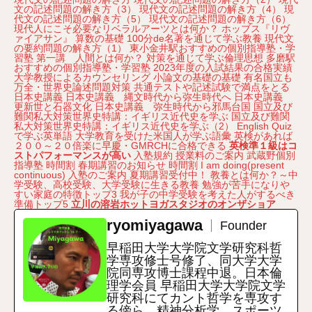
文の記述問題の解き方（3）
現代文の記述問題の解き方（4）
現
代文の記述問題の解き方（5）
現代文の記述問題の解き方（6）
現代人にこそ必要なリベラルアーツとは何か？
ホッブス『リヴ
ァイアサン』
算数の基礎
100分de名著を通じて学ぶ教養
現代文
の要約問題の解き方（1）
東小金井駅おすすめの個別指導塾・学
習塾
第一講 人間とは何か？
対策を通じて学ぶ倫理思想
多磨駅
おすすめの個別指導塾・学習塾
2023年度の入試結果の合格実績
大学教授によるカウンセリング
小論文の基礎の基礎
有名国立も
万全・世界史論述問題対策
共通テストや記述試験で満点をとる
日本史講義
日本史講義 縄文時代から弥生時代へ
日本史講義
更新世と石器文化
日本史講義 弥生時代から邪馬台国
国立及び
難関私大対策世界史特講：イギリス近代史を学ぶ
国立及び難関
私大対策世界史特講：イギリス近代史を学ぶ（2）
English Quiz
で学ぶ英単語
大学教育を受けた米国人が学ぶ語彙
英検があれば
２００～２０倍楽に早慶・GMRCHに合格できる
英検準１級はコ
ストパフォーマンスが高い
入塾規約
授業料のご案内
武蔵野個別
指導塾
時間割
春期講習のお知らせ
時間割
I am doing(present
continuous)
入塾のご案内
夏期講習受付中！
教養とは何か？～中
学受験、高校受験、大学受験に生きる教養
勉強が苦手になりや
すい家庭の特徴トップ3
我が子の中学受験を考えた人がするべき
準備トップ5
立川の溶岩ホットヨガスタジオのオンザショア
ryomiyagawa
Founder
早稲田大学大学院文学研究科哲
学専攻修士号修了、同大学大学
院同専攻博士課程中退。日本倫
理学会員 早稲田大学大学院文学
研究科にてカント哲学を専攻す
る傍ら、精神分析学、スポーツ