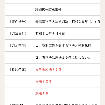
謝罪広告請求事件
【事件番号】
最高裁判所大法廷判決／昭和２８年（オ）第１
【判決日付】
昭和３１年７月４日
【判示事項】
１、謝罪広告を命ずる判決と強制執行
２、右判決は憲法１９条に反しないか
【参照条文】
民事訴訟法７３３
民法７２３
憲法１９