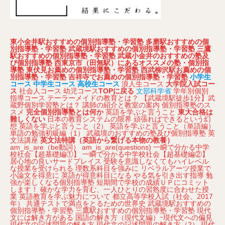
東小金井駅おすすめの個別指導塾・学習塾
多磨駅おすすめの個
別指導塾・学習塾
武蔵境駅おすすめの個別指導塾・学習塾
三鷹
駅おすすめの個別指導塾・学習塾
武蔵小金井のおすすめの塾及
び個別指導塾
西東京市（田無駅）にあるオススメの塾・個別指
導塾
東伏見お薦めの個別指導塾・学習塾
西武柳沢駅お薦めの個
別指導塾・学習塾
吉祥寺でお薦めの個別指導塾・学習塾
小学生
コース
中学生コース
高校生コース
浪人生コース
大学院入試コー
ス
社会人コース
幼児コース
TOPに戻る
文部科学省
学年別個別
指導コース
テーラーメイドの教育とは？
【武蔵境駅徒歩1分】武
蔵野個別学習塾とは？
講師の紹介と教室の案内
個別指導塾のス
スメ
完全個別指導塾とは何か
英語を学ぶと言うこと
東大合格は
難しくない
日本の教育システムの限界
頑張ればできるという幻
想
英語を学ぶと言うこと（2）
英語を学ぶと言うこと（単語編）
単語の勉強初級編（1）
武蔵境のおすすめの塾及び個別指導塾
英
文法講座
英文法特講（英語から繋げる本物の教養）
am_is_are（be動詞）
am_is_are(questions)
一瞬で分かる中学
校社会【超基礎編①】
一瞬で分かる中学校社会【超基礎編②】
居心地の良いサードプレイス
受験を意識しなくてもハイレベル
な授業を受けられる
理数系科目を強みに
リベラルアーツ授業で
小論文を得意に
英語が得意科目になる
やる気を引き出す指導
勉
強が楽しくなる個別指導塾
短期間で学校の成績ＵＰにコミット
します！
確かな学力を育む、一人ひとりの習熟度に合わせた授
業
英語教育を学ぶ魅力について
都立高等学校入試（社会、2017
年）
共通テストで満点をとるための世界史
武蔵境駅おすすめの
個別指導塾・学習塾
三鷹駅おすすめの個別指導塾・学習塾
現代
文には解き方がある
国語の解き方（現代文編）ｰ現代文への偏見
現代文の記述問題の解き方
現代文の記述問題の解き方（2）
現代