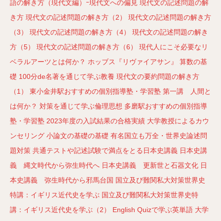
語の解き方（現代文編）ｰ現代文への偏見
現代文の記述問題の解
き方
現代文の記述問題の解き方（2）
現代文の記述問題の解き方
（3）
現代文の記述問題の解き方（4）
現代文の記述問題の解き
方（5）
現代文の記述問題の解き方（6）
現代人にこそ必要なリ
ベラルアーツとは何か？
ホッブス『リヴァイアサン』
算数の基
礎
100分de名著を通じて学ぶ教養
現代文の要約問題の解き方
（1）
東小金井駅おすすめの個別指導塾・学習塾
第一講 人間と
は何か？
対策を通じて学ぶ倫理思想
多磨駅おすすめの個別指導
塾・学習塾
2023年度の入試結果の合格実績
大学教授によるカウ
ンセリング
小論文の基礎の基礎
有名国立も万全・世界史論述問
題対策
共通テストや記述試験で満点をとる日本史講義
日本史講
義 縄文時代から弥生時代へ
日本史講義 更新世と石器文化
日
本史講義 弥生時代から邪馬台国
国立及び難関私大対策世界史
特講：イギリス近代史を学ぶ
国立及び難関私大対策世界史特
講：イギリス近代史を学ぶ（2）
English Quizで学ぶ英単語
大学