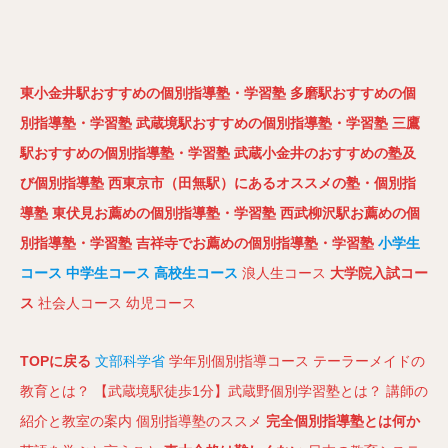
東小金井駅おすすめの個別指導塾・学習塾
多磨駅おすすめの個
別指導塾・学習塾
武蔵境駅おすすめの個別指導塾・学習塾
三鷹
駅おすすめの個別指導塾・学習塾
武蔵小金井のおすすめの塾及
び個別指導塾
西東京市（田無駅）にあるオススメの塾・個別指
導塾
東伏見お薦めの個別指導塾・学習塾
西武柳沢駅お薦めの個
別指導塾・学習塾
吉祥寺でお薦めの個別指導塾・学習塾
小学生
コース
中学生コース
高校生コース
浪人生コース
大学院入試コー
ス
社会人コース
幼児コース
TOPに戻る
文部科学省
学年別個別指導コース
テーラーメイドの
教育とは？
【武蔵境駅徒歩1分】武蔵野個別学習塾とは？
講師の
紹介と教室の案内
個別指導塾のススメ
完全個別指導塾とは何か