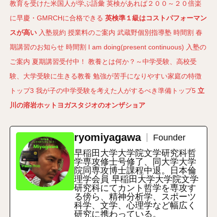
教育を受けた米国人が学ぶ語彙
英検があれば２００～２０倍楽
に早慶・GMRCHに合格できる
英検準１級はコストパフォーマン
スが高い
入塾規約
授業料のご案内
武蔵野個別指導塾
時間割
春
期講習のお知らせ
時間割
I am doing(present continuous)
入塾の
ご案内
夏期講習受付中！
教養とは何か？～中学受験、高校受
験、大学受験に生きる教養
勉強が苦手になりやすい家庭の特徴
トップ3
我が子の中学受験を考えた人がするべき準備トップ5
立
川の溶岩ホットヨガスタジオのオンザショア
ryomiyagawa
Founder
早稲田大学大学院文学研究科哲
学専攻修士号修了、同大学大学
院同専攻博士課程中退。日本倫
理学会員 早稲田大学大学院文学
研究科にてカント哲学を専攻す
る傍ら、精神分析学、スポーツ
科学、文学、心理学など幅広く
研究に携わっている。