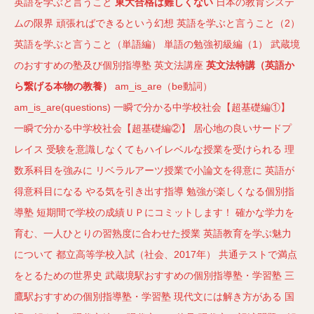
英語を学ぶと言うこと
東大合格は難しくない
日本の教育システ
ムの限界
頑張ればできるという幻想
英語を学ぶと言うこと（2）
英語を学ぶと言うこと（単語編）
単語の勉強初級編（1）
武蔵境
のおすすめの塾及び個別指導塾
英文法講座
英文法特講（英語か
ら繋げる本物の教養）
am_is_are（be動詞）
am_is_are(questions)
一瞬で分かる中学校社会【超基礎編①】
一瞬で分かる中学校社会【超基礎編②】
居心地の良いサードプ
レイス
受験を意識しなくてもハイレベルな授業を受けられる
理
数系科目を強みに
リベラルアーツ授業で小論文を得意に
英語が
得意科目になる
やる気を引き出す指導
勉強が楽しくなる個別指
導塾
短期間で学校の成績ＵＰにコミットします！
確かな学力を
育む、一人ひとりの習熟度に合わせた授業
英語教育を学ぶ魅力
について
都立高等学校入試（社会、2017年）
共通テストで満点
をとるための世界史
武蔵境駅おすすめの個別指導塾・学習塾
三
鷹駅おすすめの個別指導塾・学習塾
現代文には解き方がある
国