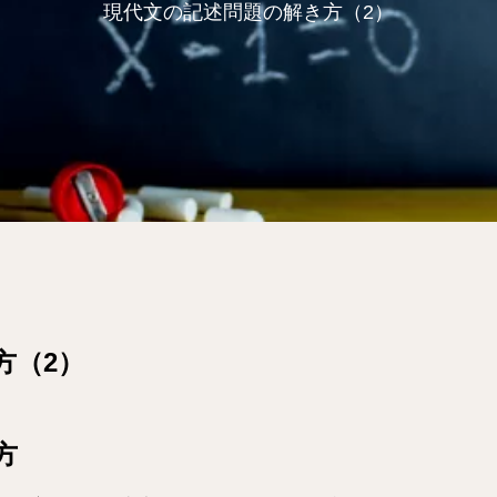
現代文の記述問題の解き方（2）
方（2）
方