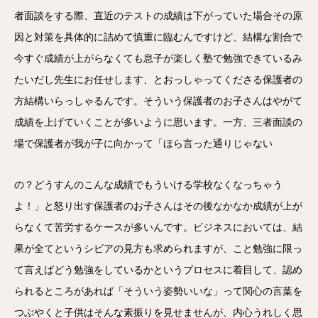
者面談をする際、直近のテストの成績は下がっていた場合その原
因と対策を具体的に詰めて慎重に臨むんですけど、結構な割合で
今すぐ成績が上がらなくても息子が楽しく塾で勉強できているみ
たいだし先生にお任せします、とおっしゃってくださる保護者の
方結構いらっしゃるんです。そういう保護者のお子さんはやがて
成績を上げていくことが多いように思います。一方、三者面談の
場で保護者が我が子に向かって「ほら言った通りじゃない
の？どうすんのこんな成績でもういける学校なくなっちゃう
よ！」と怒り出す保護者のお子さんはその後なかなか成績が上が
らなくて苦労するケースが多いんです。ビジネスにおいては、結
果が全てというシビアの見方も求められますが、こと勉強に限っ
て言えばどう勉強をしているかというプロセスに着目して、認め
られるところがあれば「そういう姿勢いいな」って関心の言葉を
つぶやくと子供はそんな素振りを見せませんが、内心うれしく思