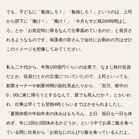
でも、子どもに「勉強しろ！」「勉強しろ！」というのは、上司
から部下に「働け！」「働け！」「今月もサビ残200時間はし
ろ」とか「お前定時に帰るなんて仕事舐めているのか」と発言さ
れるようなものです。保護者の皆さんで会社にお勤めの方はぜひ
このイメージを想像してみてください。
私も二十代から、年商100億円ぐらいの企業で、なまじ執行役員
だとか、役員だとかの立場についていたので、上司といっても、
創業オーナーや創業仲間の副社長あたりから、「宮川、夜中の
0：00に家に帰ろうとするなんて、親でも死んだか？」とかいわ
れ、仕事は早くても翌朝4時くらいまではさせられましたし、
「夏期休暇や年始年末の休みはもちろん、土日、祝日も一日も休
めず、年に1回か2回休めるかどうか」という中でお昼ご飯を食べ
ている間に社長から「お前なにのんびり飯を食っているんだよ。