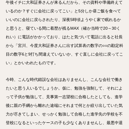
午後イチに大和証券さんが来るんだから、その資料や準備終えて
いるのか？すぐに会社に戻ってこい」と5分しか昼ご飯を食べて
いいのに会社に戻らされたり、深夜5時頃ようやく家で眠れるか
と思うと、寝ている間に着歴が残るMAX（確か当時で20～30く
れい）に電話がかかっており、はたと気づいて電話に出ると社長
から「宮川、今度大和証券さんに出す試算表の数字の○○の勘定科
目の数字6と9打ち間違えていないか、すぐ直しに会社に戻ってこ
い」とかいわれたものです。
今時、こんな時代錯誤な会社はありませんし、こんな会社で働き
たいと思う人いるでしょうか。仮に、勉強を強制して、それによ
って子供が勉強して、見事第一志望校に合格したとしても、進学
後に親の手綱から離れた途端にそれまで何とか絞り出していた気
力が尽きてしまい、せっかく勉強して合格した進学先の学校を不
登校になるといったケースの子も少なくありませんし、最悪中退