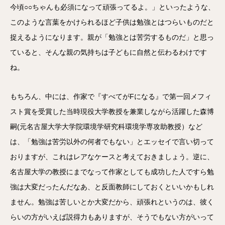
今頃○○ちゃんも必須になって頑張ってるよ。」といったような、
このような言葉をかけられるほど子供は勉強とはつらいものだと
捉えるようになります。親が「勉強とは苦労するものだ」と思っ
ていると、そんな親の気持ちは子どもに自然と伝わるわけです
ね。
もちろん、中には、作家で『すべてがFになる』で第一回メフィ
スト賞を受賞した当時現役大学教授を兼業しながら活躍した森博
嗣(元名古屋大学大学院環境学研究科環境学専攻助教授）など
は、「勉強は苦労以外の何者でもない」とエッセイで言い切って
おりますが、これはレアなケースと考えておきましょう。逆に、
名古屋大学の教授にまでなって作家としても成功した人ですら勉
強は大変だったんだなあ、と反面教師にしておくといいかもしれ
ません。勉強は苦しいとか大変だから、頑張れというのは、彼く
らいの方がいえば説得力もありますが、そうでもない方がいって