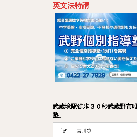
英文法特講
武蔵境駅徒歩３０秒武蔵野市
塾」
【監
宮川涼