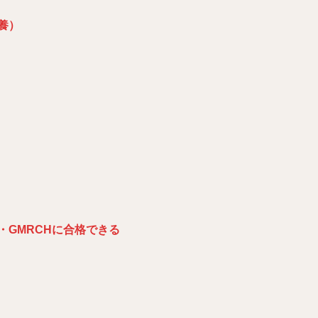
養）
GMRCH
に合格できる