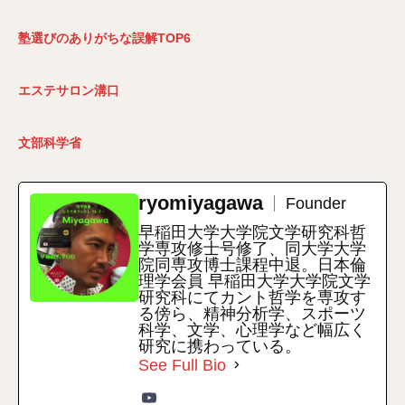
塾選びのありがちな誤解TOP6
エステサロン溝口
文部科学省
ryomiyagawa
Founder
早稲田大学大学院文学研究科哲
学専攻修士号修了、同大学大学
院同専攻博士課程中退。日本倫
理学会員 早稲田大学大学院文学
研究科にてカント哲学を専攻す
る傍ら、精神分析学、スポーツ
科学、文学、心理学など幅広く
研究に携わっている。
See Full Bio