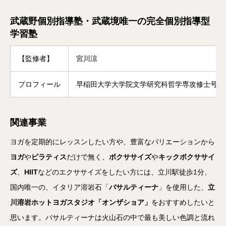
武蔵野個別指導塾・武蔵境唯一の完全個別指導型
学習塾
【監修者】
宮川涼
プロフィール
早稲田大学大学院文学研究科哲学専攻修士号修
関連事業
ヨガを定期的にレッスンしたい方や、豊富なバリエーションから
ヨガ
や
ピラティス
だけで無く、
ボクササイズ
や
キックボクササイ
ズ
、
HIIT
などのエクササイズをしたい方には、立川駅徒歩1分、
国内唯一の、イタリア溶岩石「
バサルティーナ
」を使用した、
立
川溶岩ホットヨガスタジオ「オンザショア」
をおすすめしたいと
思います。バサルティーナは火山石の中で最も美しい色調と流れ