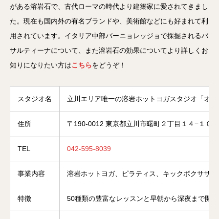
がある溶岩石で、古代ローマの時代より建築家に愛されてきまし
た。現在も国内外の有名ブランドや、美術館などにも好まれて利
用されています。イタリア中部バーニョレッジョで採掘されるバ
サルティーナについて、また溶岩石の効果についてより詳しくお
知りになりたい方は
こちら
をどうぞ！
スタジオ名
立川エリア唯一の溶岩ホットヨガスタジオ「オン
住所
〒190-0012 東京都立川市曙町２丁目１４−１０ 
TEL
042-595-8039
事業内容
溶岩ホットヨガ、ピラティス、キックボクササイ
特徴
50種類の豊富なレッスンと早朝から深夜まで開