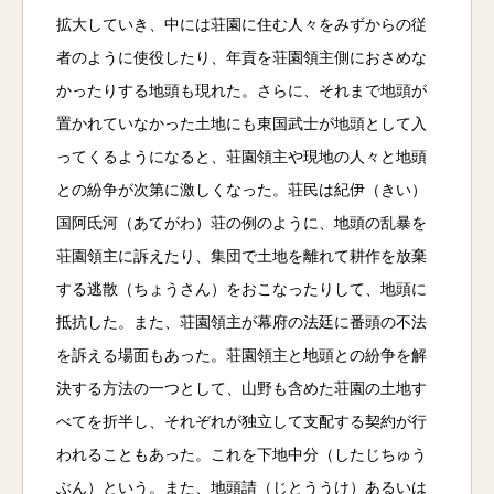
拡大していき、中には荘園に住む人々をみずからの従
者のように使役したり、年貢を荘園領主側におさめな
かったりする地頭も現れた。さらに、それまで地頭が
置かれていなかった土地にも東国武士が地頭として入
ってくるようになると、荘園領主や現地の人々と地頭
との紛争が次第に激しくなった。荘民は紀伊（きい）
国阿氐河（あてがわ）荘の例のように、地頭の乱暴を
荘園領主に訴えたり、集団で土地を離れて耕作を放棄
する逃散（ちょうさん）をおこなったりして、地頭に
抵抗した。また、荘園領主が幕府の法廷に番頭の不法
を訴える場面もあった。荘園領主と地頭との紛争を解
決する方法の一つとして、山野も含めた荘園の土地す
べてを折半し、それぞれが独立して支配する契約が行
われることもあった。これを下地中分（したじちゅう
ぶん）という。また、地頭請（じとううけ）あるいは