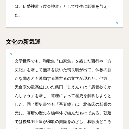
は、伊勢神道（度会神道）として後生に影響を与え
た。
文化の新気運
文学世界でも、和歌集「山家集」を残した西行や「方
丈記」を著して無常を説いた鴨長明が出て、仏教の新
たな動きとも連動する遁世者の文学が現れた。他方、
天台宗の最高位にいた慈円（じえん）は「愚管抄くか
んしょう」を著し、道理によって歴史を解釈しようと
した。同じ歴史書でも「吾妻鏡」は、北条氏の影響の
元に、幕府の歴史を編年体で編んだものである。朝廷
では後鳥羽上皇が和歌の興隆をめざし、和歌所どころ