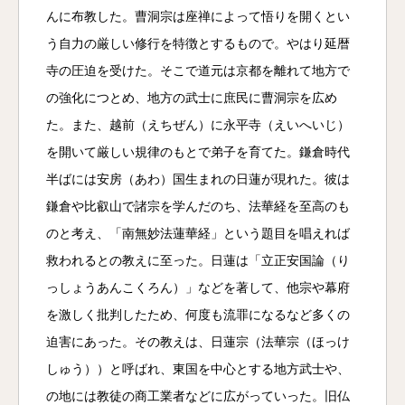
んに布教した。曹洞宗は座禅によって悟りを開くとい
う自力の厳しい修行を特徴とするもので。やはり延暦
寺の圧迫を受けた。そこで道元は京都を離れて地方で
の強化につとめ、地方の武士に庶民に曹洞宗を広め
た。また、越前（えちぜん）に永平寺（えいへいじ）
を開いて厳しい規律のもとで弟子を育てた。鎌倉時代
半ばには安房（あわ）国生まれの日蓮が現れた。彼は
鎌倉や比叡山で諸宗を学んだのち、法華経を至高のも
のと考え、「南無妙法蓮華経」という題目を唱えれば
救われるとの教えに至った。日蓮は「立正安国論（り
っしょうあんこくろん）」などを著して、他宗や幕府
を激しく批判したため、何度も流罪になるなど多くの
迫害にあった。その教えは、日蓮宗（法華宗（ほっけ
しゅう））と呼ばれ、東国を中心とする地方武士や、
の地には教徒の商工業者などに広がっていった。旧仏