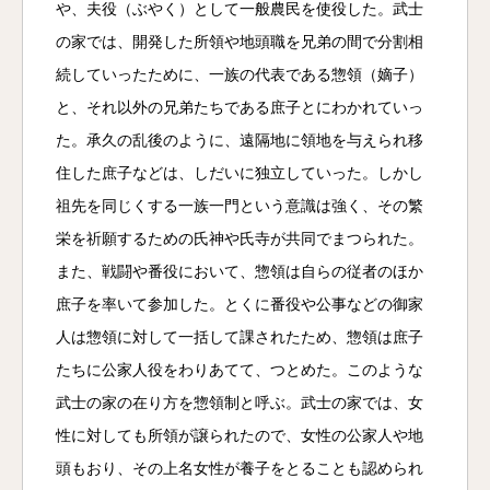
や、夫役（ぶやく）として一般農民を使役した。武士
の家では、開発した所領や地頭職を兄弟の間で分割相
続していったために、一族の代表である惣領（嫡子）
と、それ以外の兄弟たちである庶子とにわかれていっ
た。承久の乱後のように、遠隔地に領地を与えられ移
住した庶子などは、しだいに独立していった。しかし
祖先を同じくする一族一門という意識は強く、その繁
栄を祈願するための氏神や氏寺が共同でまつられた。
また、戦闘や番役において、惣領は自らの従者のほか
庶子を率いて参加した。とくに番役や公事などの御家
人は惣領に対して一括して課されたため、惣領は庶子
たちに公家人役をわりあてて、つとめた。このような
武士の家の在り方を惣領制と呼ぶ。武士の家では、女
性に対しても所領が譲られたので、女性の公家人や地
頭もおり、その上名女性が養子をとることも認められ