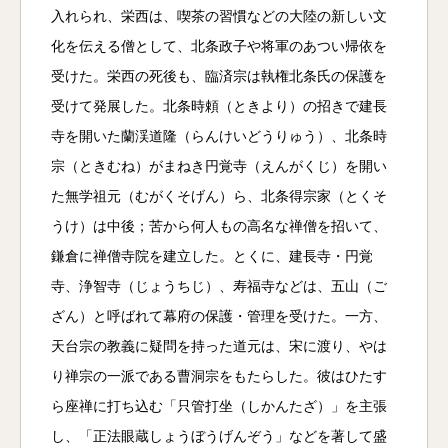
入れられ、栄西は、喫茶の習慣などの大陸の新しい文
化を伝える僧として、北条政子や将軍のあつい帰依を
受けた。栄西の死後も、臨済宗は執権北条氏の保護を
受けて発展した。北条時頼（ときより）の招きで建長
寺を開いた蘭渓道隆（らんけいどうりゅう）、北条時
宗（ときむね）がまねき円覚寺（えんがくじ）を開い
た無学祖元（むがくそげん）ら、北条得宗家（とくそ
うけ）は中後；苦から何人もの高名な禅僧を招いて、
鎌倉に禅僧寺院を建立した。とくに、建長寺・円覚
寺、浄智寺（じょうちじ）、寿福寺などは、五山（ご
ざん）と呼ばれて幕府の保護・管理を受けた。一方、
天台宗の教義に疑問を持った道元は、宋に渡り、やは
り禅宗の一派である曹洞宗をもたらした。彼はひたす
ら座禅に打ち込む「只管打坐（しかんたざ）」を主張
し、「正法眼蔵しょうぼうげんぞう」などを著して盛