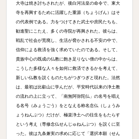
大寺は焼き討ちされたが、後白河法皇の命令で、東大
寺を再興するために活躍した重源（ちょうげん）はそ
の代表例である。力をつけてきた武士や庶民たちも、
勧進聖にこたえ、多くの寺院が再興された。彼らは、
戦乱で社会が荒廃し、生活が脅かされる不安の中で、
信仰による救済を強く求めていたのである。そして、
貴族中心の既成の仏教に飽き足りない僧の中からは、
こうした多様な人々を如何に救済できるかを考えて、
新しい仏教を説くものたちがつぎつぎと現れた。法然
は、最初は比叡山に学んだが、平安時代以来の浄土教
の流れの上に立って、「南無阿弥陀仏」の名号を唱え
る名号（みょうごう）をとなえる称名念仏（しょうみ
ょうねんぶつ）だけが、極楽浄土への往生をもたらす
という考え（専修念仏せんじゅねんぶつ）を説くに至
った。彼は九条兼実の求めに応じて「選択本願（せん