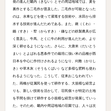
発の進んだ畿内（きない）とその周辺地域では、麦を
裏作とする二毛作が普及した。二毛作が可能となった
のは、水車などを使って灌漑する技術や、水田から排
水する技術が進んだためである。また、鍬（くわ）・
鋤（すき）・犂（からすき）・鎌などの鉄製農具が広
く普及し、牛馬、とくに牛の利用が進んだため、より
深く耕せるようになった。さらに、大唐米（だいとう
まい）とよばれる悪条件での栽培に強い米の品種が西
日本を中心に作付けされるようになり、刈敷（かりし
き）や草木灰（そうもくばい）など多様な肥料も使わ
れるようになった。こうして、従来おこなわれてい
た、両種が従属民を使って耕作する、大規模な経営よ
りも、新しい技術を活かして、荘民個々が特定の土地
を手間を掛けて耕作する小規模な経営が発展していっ
た。そのため、畿内や周辺地域の荘園では、人々は次