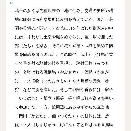
武士の多くは先祖以来の土地に住み、交通の要所や耕
地の開発に有利な場所に屋敷を構えていた。また、荘
園や公領の地頭として次第に力を伸ばした御家人の中
には、まわりに土塁や堀をめぐらし、垣・塀で囲った
館（たち）を築き、そこに馬や武器・武具を集めて防
壁を固める者も現れた。この時代、武士たちは馬に乗
って弓を射る騎射の技を重視し、騎射三物（みつも
の）と呼ばれる流鏑馬（やぶさめ）・笠懸（かさが
け）・犬追物（いぬおうもの）や大規模な狩猟（巻
狩）などで腕を磨いた。そして戦闘や番役には、家子
（いえのこ）・郎党（郎等）等と呼ばれる従者を率い
て参加した。一方、館周辺にあるみずからの直営地
（門田（かどた）、佃（つくだ））の耕作には、所
従・下人（しょじゅう・げにん）等と呼ばれる直属民