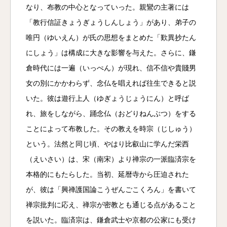
なり、布教の中心となっていった。親鸞の主著には
「教行信証きょうぎょうしんしょう」があり、弟子の
唯円（ゆいえん）が氏の思想をまとめた「歎異抄たん
にしょう」は構成に大きな影響を与えた。さらに、鎌
倉時代には一遍（いっぺん）が現れ、信不信や貴賤男
女の別にかかわらず、念仏を唱えれば往生できると説
いた。彼は遊行上人（ゆぎょうじょうにん）と呼ば
れ、旅をしながら、踊念仏（おどりねんぶつ）をする
ことによって布教した。その教えを時宗（じしゅう）
という。法然と同じ頃、やはり比叡山に学んだ栄西
（えいさい）は、宋（南宋）より禅宗の一派臨済宗を
本格的にもたらした。当初、延暦寺から圧迫された
が、彼は「興禅護国論こうぜんごこくろん」を書いて
禅宗批判に応え、禅宗が密教とも通じる点があること
を説いた。臨済宗は、鎌倉武士や京都の公家にも受け