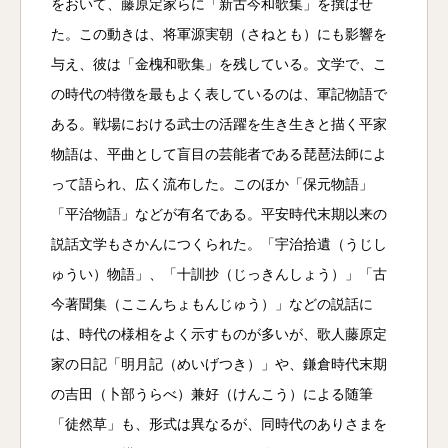
をおいて、藤原定家らに「新古今和歌集」を撰ばせ
た。この動きは、将軍源実朝（さねとも）にも影響を
与え、彼は「金槐和歌集」を残している。文学で、こ
の時代の特徴を最もよく表しているのは、軍記物語で
ある。戦場における武士の活躍を生き生きと描く平家
物語は、平曲として盲目の芸能者である琵琶法師によ
って語られ、広く流布した。このほか「保元物語」
「平治物語」などが有名である。平安時代末期以来の
説話文学もさかんにつくられた。「宇治拾遺（うじし
ゅうい）物語」、「十訓抄（じっきんしょう）」「古
今著聞集（ここんちょもんじゅう）」などの説話に
は、時代の様相をよく示すものが多いが、歌人藤原定
家の日記「明月記（めいげつき）」や、鎌倉時代末期
の吉田（卜部うらべ）兼好（けんこう）による随筆
「徒然草」も、形式は異なるが、同時代のありさまを