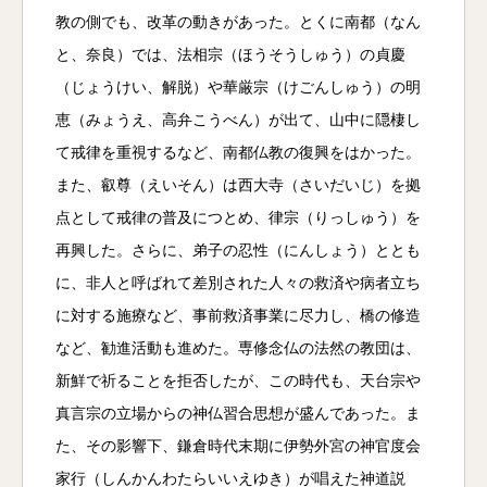
教の側でも、改革の動きがあった。とくに南都（なん
と、奈良）では、法相宗（ほうそうしゅう）の貞慶
（じょうけい、解脱）や華厳宗（けごんしゅう）の明
恵（みょうえ、高弁こうべん）が出て、山中に隠棲し
て戒律を重視するなど、南都仏教の復興をはかった。
また、叡尊（えいそん）は西大寺（さいだいじ）を拠
点として戒律の普及につとめ、律宗（りっしゅう）を
再興した。さらに、弟子の忍性（にんしょう）ととも
に、非人と呼ばれて差別された人々の救済や病者立ち
に対する施療など、事前救済事業に尽力し、橋の修造
など、勧進活動も進めた。専修念仏の法然の教団は、
新鮮で祈ることを拒否したが、この時代も、天台宗や
真言宗の立場からの神仏習合思想が盛んであった。ま
た、その影響下、鎌倉時代末期に伊勢外宮の神官度会
家行（しんかんわたらいいえゆき）が唱えた神道説