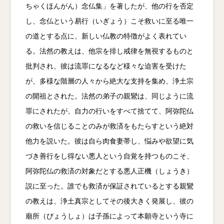
ちゃくほんがん）念仏集」を著したが、他の行を否定
し、念仏という易行（いぎょう）こそ救いに至る唯一
の道とする点に、新しい仏教の特徴がよく表れてい
る。法然の教えは、他宗を排し戒律を無視するものと
批判され、彼は流罪になるなど様々な迫害を受けた
が、多様な階層の人々から絶大な支持を集め、浄土宗
の開祖とされた。法然の弟子の親鸞は、同じように流
罪にされたが、自力の行いをすべて捨てて、阿弥陀仏
の救いを信じることのみが救済をもたらすという絶対
他力を説いた。彼は自ら肉食妻帯し、悩みや欲望に気
づき善行をし得ない悪人という自覚を持つものこそ、
阿弥陀仏の救済の対象だとする悪人正機（しょうき）
説に至った。誰でも救済が保証されているとする親鸞
の教えは、浄土真宗としてその後大きく発展し、彼の
廟所（びょうしょ）は子孫によって本願寺という寺に