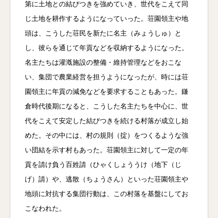
第に土地との結びつきを強めていき、世代をこえて同
じ土地を耕作するようになっていった。荘園領主や地
頭は、こうした荘民を新たに名主（みょうしゅ）と
し、彼らを通じて年貢などを収納するようになった。
名主たちは灌漑施設の整備・維持管理などをおこな
い、集団で農業経営を担うようになったが、時には荘
園領主に年貢の減免などを要求することもあった。鎌
倉時代後期になると、こうした名主たちを中心に、世
代をこえて安定した結びつきを続ける村落が成立し始
めた。その中には、村の規則（掟）をつくるような強
い団結を示す村もあった。荘園領主に対して一定の年
貢を請け負う百姓請（ひゃくしょううけ（地下（じ
げ）請）や、逃散（ちょうさん）といった荘園領主や
地頭に対抗する集団行動は、この村落を基盤にしてお
こなわれた。