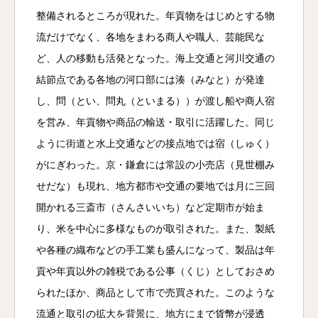
整備されるところが現れた。年貢物をはじめとする物
流だけでなく、各地をまわる商人や職人、芸能民な
ど、人の移動も活発となった。海上交通と河川交通の
結節点である各地の河口部には湊（みなと）が発達
し、問（とい、問丸（といまる））が渡し船や商人宿
を営み、年貢物や商品の輸送・取引に活躍した。同じ
ように街道と水上交通などの接点地では宿（しゅく）
がにぎわった。京・鎌倉には常設の小売店（見世棚み
せだな）も現れ、地方都市や交通の要地では月に三回
開かれる三斎市（さんさいいち）など定期市が始ま
り、米を中心に多様なものが取引された。また、製紙
や各種の織布などの手工業も盛んになって、製品は年
貢や年貢以外の雑税である公事（くじ）としておさめ
られたほか、商品として市で売買された。このような
流通と取引の拡大を背景に、地方にまで貨幣が浸透