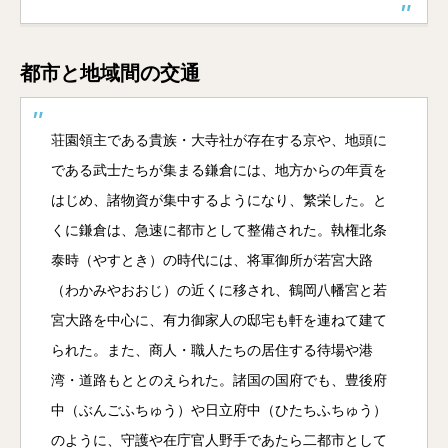
都市と地域間の交通
荘園領主である貴族・大寺社が存在する京や、地頭に
である武士たちが集まる鎌倉には、地方からの年貢を
はじめ、諸物資が集中するようになり、繁栄した。と
くに鎌倉は、急速に都市として整備された。執権北条
泰時（やすとき）の時代には、将軍御所が若宮大路
（わかみやおおじ）の近くに移され、鶴岡八幡宮と若
宮大路を中心に、有力御家人の邸宅も軒を連ねて建て
られた。また、商人・職人たちの居住する待場や港
湾・道路もととのえられた。諸国の国府でも、豊後府
中（ぶんごふちゅう）や日立府中（ひたちふちゅう）
のように、守護や在庁官人野手であたら二都市として