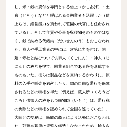
し、米・銭の貸付を専門とする借上（かしあげ）・土
倉（どそう）などと呼ばれる金融業者も活躍した（借
上らは、経営能力を買われて荘園の代官にも任命され
ている）。そして年貢や公事を収穫物そのものではな
く、銭で納める代銭納（だいせんのう）もおこなわれ
た。商人や手工業者の中には、次第に力を付け、朝
廷・寺社と結びついて供御人（くごにん）・神人（じ
にん）の称号を得て、同業者組合である座を形成する
ものもいた。彼らは製品などを貢納するかわりに、原
料の入手や販売を独占したり、関の自由な通行を保障
されるなどの特権を得た（例えば、蔵人所（くろうど
ころ）供御人の称をもつ鋳物師（いもじ）は、通行税
の免除などの特権を認められて全国を巡っていた）。
大陸との交易は、民間の商人により活発におこなわれ
た。朝廷や幕府は貨幣を鋳造しなかったため、輸入さ