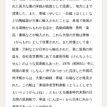
れた莫大な量の宋銭が銭貨として流通し、地方にまで
浸透した。また、青磁（せいじ）・白磁（はくじ）な
どの陶磁器が大量に輸入されたことは、各地で発掘さ
れる遺物からもわかるほか、高級絹織物・香料・薬
品・書籍などが輸入され、これら大陸の文物は唐物
（からもの）として珍重された。また対価として金・
硫黄・刀剣などが日本から輸出された。更に貿易の利
益を、自社造営費用にあてる建長寺船（けんちょうじ
せん）のような貿易船もあった。1976（昭和51）年に
韓国の新安（しなん）沖でみつかった沈没した中国式
外洋船からは、大量の銅銭・青磁・白磁などが発見さ
れた。この船は「東福寺造営料唐船（とうふくじぞう
えいりょうからぶね）」ともいえる鎌倉時代末期の日
元間の貿易船で、寧波（にんぽー）から日本に向かう
途中であったことが分かる。