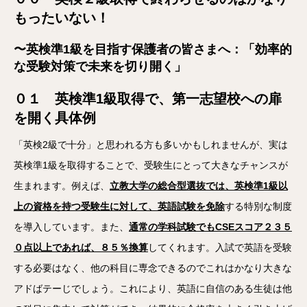
もったいない！
〜英検準1級を目指す保護者の皆さまへ：「効率的
な受験対策で未来を切り開く」
０１ 英検準1級取得で、第一志望校への扉
を開く具体例
「英検2級で十分」と思われる方も多いかもしれませんが、実は
英検準1級を取得することで、受験生にとって大きなチャンスが
生まれます。例えば、
立教大学の総合型選抜では、英検準1級以
上の資格を持つ受験生に対して、英語試験を免除
する特別な制度
を導入しています。また、
通常の学科試験でもCSEスコア２３５
０点以上であれば、８５％換算
してくれます。入試で英語を受験
する必要はなく、他の科目に専念できるのでこれはかなり大きな
アドばテーじでしょう。これにより、英語に自信のある生徒は他