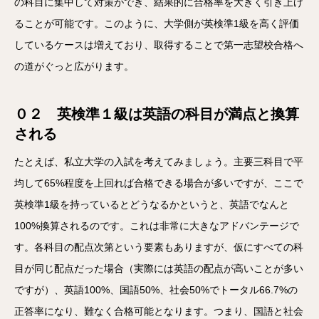
の科目に集中して対策ができ、結果的に合格率を大きく引き上げ
ることが可能です。このように、大学側が英検準1級を高く評価
しているケースは増えており、取得することで第一志望校合格へ
の道がぐっと広がります。
０２ 英検準１級は英語の科目が満点と換算
される
たとえば、私立大学の入試を考えてみましょう。主要三科目で平
均して65%程度を上回れば合格できる場合が多いですが、ここで
英検準1級を持っているとどうなるかというと、英語でなんと
100%換算されるのです。これは非常に大きなアドバンテージで
す。各科目の配点次第という要素もありますが、仮にすべての科
目が同じ配点だった場合（実際には英語の配点が高いことが多い
ですが）、英語100%、国語50%、社会50%でトータル66.7%の
正答率になり、難なく合格可能となります。つまり、国語と社会