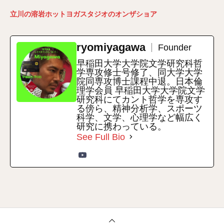
立川の溶岩ホットヨガスタジオのオンザショア
ryomiyagawa
Founder
早稲田大学大学院文学研究科哲
学専攻修士号修了、同大学大学
院同専攻博士課程中退。日本倫
理学会員 早稲田大学大学院文学
研究科にてカント哲学を専攻す
る傍ら、精神分析学、スポーツ
科学、文学、心理学など幅広く
研究に携わっている。
See Full Bio