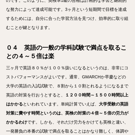
のです。このように、英検準1級の合格は計画的な学習と継続的
な努力によって達成可能です。3ヶ月という短期間で目標を達成
するためには、自分に合った学習方法を見つけ、効率的に取り組
むことが鍵となります。
０４ 英語の一般の学科試験で満点を取るこ
との４～５倍は楽
三ヶ月で英語８０％が１００％扱いになるというのは、非常にコ
ストパフォーマンスがよいです。通常、GMARCHか早慶などの
大学の英語の入試試験で、８割から１０割とれるようになるまで
英語の対策を行おうとすると、
１２００時間～１５００時間以上
はかかる
といわれています。単純計算でいえば、
大学受験の英語
対策に費やす時間というのは、英検の対策の４倍～５倍の労力が
かかるわけ
です。しかも、それだけ労力をかけても英検と違い、
一発勝負の本番の試験で満点を取ることはかなり難しく、体調や