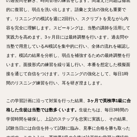
の過去問を解き、時間管理の練習をします。間違えた問題は徹底
的に復習し、弱点を洗い出します。語彙と文法の強化も重要で
す。リスニングの模試を週に2回行い、スクリプトを見ながら内
容を完全に理解します。スピーキングは、当塾の講師を活用して
実践力を高めます。3ヶ月目には最終調整を行います。過去問や
当塾で用意しているAI模試を集中的に行い、全体の流れを確認し
ます。模試の結果を分析し、弱点を補強するための最終調整を行
います。面接形式の練習を繰り返し行い、本番を想定した模擬面
接を通じて自信をつけます。リスニングの強化として、毎日1時
間のリスニング練習を行い、耳を研ぎ澄まします。
この学習計画に沿って対策を行った結果、
3ヶ月で英検準1級に合
格した生徒は当塾では数多くいます。
生徒たちは、毎日3時間の
学習時間を確保し、上記のステップを忠実に実践し、その結果、
試験当日には自信を持って試験に臨み、見事に合格を勝ち取った