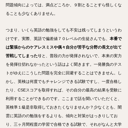
問題傾向によっては、満点どころか、９割とることすら怪しくな
ることも少なくありません。
つまり、いくら英語の勉強をしても不安は残ってしまうというわ
けです。実際、英語で偏差値７０レベルの生徒さんでも、
本番で
は緊張からのケアレスミスや偶々自分が苦手な分野の長文が出て
苦戦してしまったり
と、普段の力が発揮されないで、本来の実力
を発揮仕切れなかったという話はよく聞きます。一発勝負のテス
トがゆえにこうした問題を完全に回避することはできません。し
かし、英検は何度でもチャレンジできる試験ですし、一度合格し
たり、CSEスコアを取得すれば、その自分の最高の結果を受験に
利用することができるのです。ここまで話を聞いていただくと、
英検準１級是非取得しておきたくなりませんか？少なくとも、闇
雲に英語のの勉強をするよりも、傾向と対策がはっきりしてお
り、三ヶ月間程度の学習で合格できる試験で、それがなんと大学