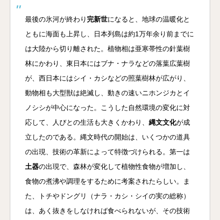
最後の氷河が終わり
完新世
になると、地球の温暖化と
ともに海面も上昇し、日本列島は約1万年余り前までに
は大陸から切り離された。植物相は亜寒帯性の針葉樹
林にかわり、東日本にはブナ・ナラなどの落葉広葉樹
が、西日本にはシイ・カシなどの照葉樹林が広がり、
動物相も大型獣は絶滅し、動きの速いニホンジカとイ
ノシシが中心になった。こうした自然環境の変化に対
応して、人びとの生活も大きくかわり、
縄文文化
が成
立したのである。縄文時代の開始は、いくつかの道具
の出現、技術の革新によって特徴づけられる。第一は
土器
の出現で、森林が変化して植物性食物が増加し、
食物の煮沸や調理をするために考案されたらしい。ま
た、トチやドングリ（ナラ・カシ・シイの実の総称）
は、あく抜きをしなければ食べられないが、その技術