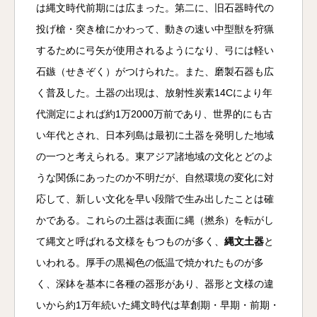
は縄文時代前期には広まった。第二に、旧石器時代の
投げ槍・突き槍にかわって、動きの速い中型獣を狩猟
するために弓矢が使用されるようになり、弓には軽い
石鏃（せきぞく）がつけられた。また、磨製石器も広
く普及した。土器の出現は、放射性炭素14Cにより年
代測定によれば約1万2000万前であり、世界的にも古
い年代とされ、日本列島は最初に土器を発明した地域
の一つと考えられる。東アジア諸地域の文化とどのよ
うな関係にあったのか不明だが、自然環境の変化に対
応して、新しい文化を早い段階で生み出したことは確
かである。これらの土器は表面に縄（撚糸）を転がし
て縄文と呼ばれる文様をもつものが多く、
縄文土器
と
いわれる。厚手の黒褐色の低温で焼かれたものが多
く、深鉢を基本に各種の器形があり、器形と文様の違
いから約1万年続いた縄文時代は草創期・早期・前期・