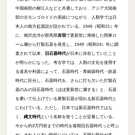
中国南部の柳江人などと共通しており、アジア大陸南
部の古モンゴロイドの系統につながり、人類学では日
本人の南方起源説が説かれている。1946（昭和21）年
に、相沢忠洋が群馬県
岩宿
で更新世に堆積した関東ロ
ーム層から打製石器を発見し、1949（昭和24）年に調
査されて以来、
旧石器時代
が日本に存在していたこと
が明らかになった。考古学では、人類の文化を使用す
る道具や利器によって、石器時代・青銅器時代・鉄器
時代に区分し、石器時代を、さらに打ち欠いた打製石
器のみの旧石器時代（ほぼ更新世に属する）と、石器
を磨いて仕上げている磨製石器が現れる新石器時代と
にわけている。ただし、日本では新石器時代ではな
く、
縄文時代
という名称を使うことが定着している。
今から約3万円前までの時代を後期旧石器時代っと呼ぶ
が、それより古い時代については、不明な部分が多