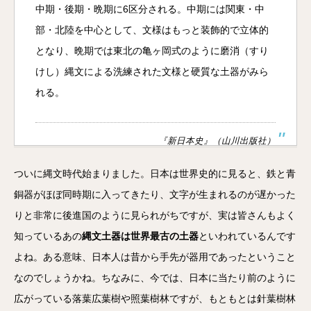
中期・後期・晩期に6区分される。中期には関東・中
部・北陸を中心として、文様はもっと装飾的で立体的
となり、晩期では東北の亀ヶ岡式のように磨消（すり
けし）縄文による洗練された文様と硬質な土器がみら
れる。
『新日本史』（山川出版社）
ついに縄文時代始まりました。日本は世界史的に見ると、鉄と青
銅器がほぼ同時期に入ってきたり、文字が生まれるのが遅かった
りと非常に後進国のように見られがちですが、実は皆さんもよく
知っているあの
縄文土器は世界最古の土器
といわれているんです
よね。ある意味、日本人は昔から手先が器用であったということ
なのでしょうかね。ちなみに、今では、日本に当たり前のように
広がっている落葉広葉樹や照葉樹林ですが、もともとは針葉樹林