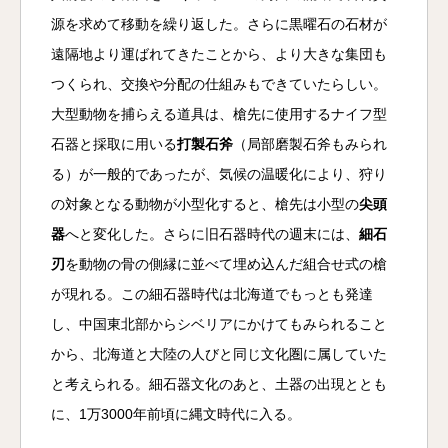
源を求めて移動を繰り返した。さらに黒曜石の石材が
遠隔地より運ばれてきたことから、より大きな集団も
つくられ、交換や分配の仕組みもできていたらしい。
大型動物を捕らえる道具は、槍先に使用するナイフ型
石器と採取に用いる
打製石斧
（局部磨製石斧もみられ
る）が一般的であったが、気候の温暖化により、狩り
の対象となる動物が小型化すると、槍先は小型の
尖頭
器
へと変化した。さらに旧石器時代の週末には、
細石
刃
を動物の骨の側縁に並べて埋め込んだ組合せ式の槍
が現れる。この細石器時代は北海道でもっとも発達
し、中国東北部からシベリアにかけてもみられること
から、北海道と大陸の人びと同じ文化圏に属していた
と考えられる。細石器文化のあと、土器の出現ととも
に、1万3000年前頃に縄文時代に入る。