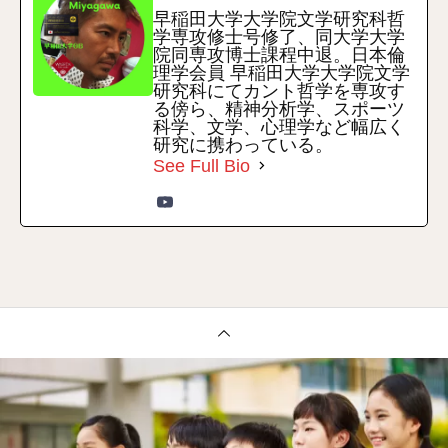
早稲田大学大学院文学研究科哲
学専攻修士号修了、同大学大学
院同専攻博士課程中退。日本倫
理学会員 早稲田大学大学院文学
研究科にてカント哲学を専攻す
る傍ら、精神分析学、スポーツ
科学、文学、心理学など幅広く
研究に携わっている。
See Full Bio