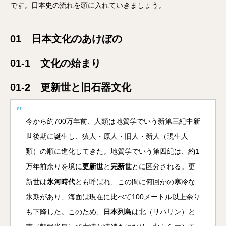
です。日本史の流れを頭に入れていきましょう。
01 日本文化のあけぼの
01-1 文化の始まり
01-2 更新世と旧石器文化
今から約700万年前、人類は地質学でいう新第三紀中新
世後期に誕生し、猿人・原人・旧人・新人（現生人
類）の順に進化してきた。地質学でいう第四紀は、約1
万年前余りを境に
更新世
と
完新世
とに区分される。更
新世は
氷河時代
とも呼ばれ、この間に何回かの寒冷な
氷期があり、海面は現在に比べて100メートル以上余り
も下降した。このため、
日本列島
は北（サハリン）と