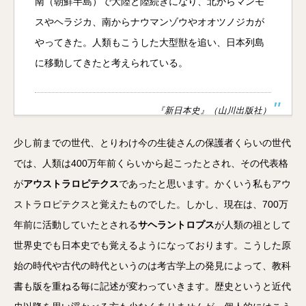
南（朝鮮半島）で大陸と陸続きになり、北からマンモ
スやヘラジカ、南からナウマンゾウやオオツノジカが
やってきた。人類もこうした大型獣を追い、日本列島
に移動してきたと考えられている。
『新日本史』（山川出版社）
少し前までの世代、とりわけ今の生徒さんの保護者くらいの世代
では、人類は400万年前くらいから起こったとされ、その代表格
が
アウストラロピテクス
であったと思います。かくいう私もアウ
ストラロピテクスと覚えたものでした。しかし、現在は、700万
年前に活動していたとされる
サヘラントロプス
が人類の祖として
世界史でも日本史でも覚えるようになっております。こうした原
始の時代や古代の時代というのは考古学上の発見によって、教科
書も版を重ねる毎に記述が変わっていきます。歴史というと近代