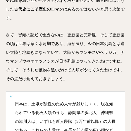
史以降を思い浮かべる方も少なくありませんが、個人的にはこう
した
古代史にこそ歴史のロマンはある
のではないかと思う次第で
す。
さて、冒頭の記述で重要なのは、更新世と完新世、そして更新世
の頃は世界は寒く氷河期であり、海が凍り、今の日本列島とは違
い大陸と地続きになっていて、大陸からマンモスやヘラジカ、ナ
ウマンゾウやオオツノジカが日本列島にやってきたわけですね。
そして、そうした獲物を追いかけて人類がやってきたわけです。
その点だけ覚えておきましょう。
日本は、土壌が酸性のため人骨が残りにくく、現在知
られている化石人類のうち、静岡県の浜北人、沖縄県
の港川人は、いずれも新人段階（3万年前以降）の人骨
である。これらの人骨は、身長が低く幅の広い顔など