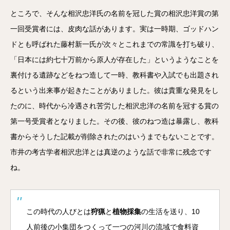
ところで、そんな相沢忠洋氏の名前を冠した賞の相沢忠洋賞の第
一回受賞者には、皮肉な話があります。実は一時期、ゴッドハン
ドとも呼ばれた藤村新一氏が次々とこれまでの常識を打ち破り、
「日本には約七十万前から原人が存在した」というようなことを
裏付ける遺跡などをねつ造して一時、教科書や入試でも出題され
るという出来事が起きたことがありました。彼は貴重な発見をし
たのに、時代から冷遇され苦労した相沢忠洋の名前を冠する賞の
第一号受賞者となりました。その後、彼のねつ造は暴露し、教科
書からそうした記載が削除されたのはいうまでもないことです。
市井の考古学者相沢忠洋とは真逆のような話で非常に残念です
ね。
この時代の人びとは
狩猟
と
植物採集
の生活を送り、10
人前後の小集団をつくって一つの河川の流域で食料資