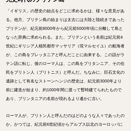
「イギリス」の歴史の始点をどこに求めるかは、様々な意見があ
る。他方、ブリテン島の始まりは太古には大陸と陸続きであった
ブリテンが、紀元前8000年から紀元前5000年頃に分離して島と
なった辞典に求められる。また、ブリテンという名前は紀元前4
世紀にギリシア人植民都市マッサリア（現マルセイユ）の航海者
が、この島をブレッタニアと呼んだことに由来する。この語がラ
テン語に転じ、後のローマ人は、この島をブリタンニア、その住
民をブリトン人（ブリトニス）と呼んだ。ちなみに、巨石文化の
遺跡として有名なストーンヘンジの歴史は、紀元前3000年より
前に建造が始まり、約1000年間に渡って暫時建てられたもので
あり、ブリンタニアの名前が現れるより遙かに古い。
ローマ人が、ブリトン人と呼んだのはどのような人々であったの
か。かつては、紀元前6世紀頃からアルプス以北のヨーロッパに