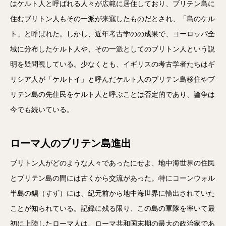
はケルト人と呼ばれる人々が広範に居住しており、ブリテン島に
住むブリトン人もその一派が来寇したものだとされ、「島のケル
ト」と呼ばれた。しかし、近年考古学のの成果で、ヨーロッパ全
域に分布したケルト人や、その一派としてのブリトン人という説
明を疑問視している。少なくとも、イギリスの考古学者たちはギ
リシア人が「ケルトイ」と呼んだケルト人のブリテン島移住やブ
リテン島の先住民をケルト人と呼ぶことは否定的であり、論争は
今でも続いている。
ローマ人のブリテン島進出
ブリトン人がどのような人々であったにせよ、地中海世界の住民
とブリテン島の間には古くから交流があった。特にコーンウォル
半島の錫（すず）には、紀元前から地中海世界に輸出されていた
ことが知られている。記録に残る限り、この島の軍隊を率いて最
初に上陸したローマ人は、ローマ共和国末期の最大の政治家であ