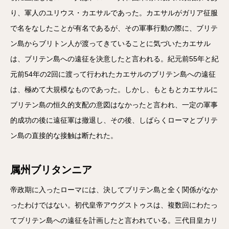
り、軍人のユリウス・カエサルであった。カエサルがガリア征服
で名をなしたことが有名であるが、その軍事行動の際に、ブリテ
ン島からブリトン人が渡ってきていることに気づいたカエサル
は、ブリテン島への遠征を決意したと言われる。紀元前55年と紀
元前54年の2回に渡って行われたカエサルのブリテン島への遠征
は、極めて大規模なものであった。しかし、もともとカエサルに
ブリテン島の恒久的支配の意図はなかったと言われ、一定の軍事
的成功の後に遠征軍は撤退し、その後、しばらくローマとブリテ
ン島の直接的な接触は断たれた。
属州ブリタンニア
帝政期に入ったローマには、決してブリテン島と全く関係がなか
ったわけではない。初代皇帝アウグストゥスは、複数回にわたっ
てブリテン島への遠征を計画したと言われている。三代目皇カリ