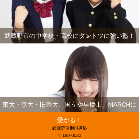
武蔵野市の中学校・高校にダントツに強い塾！
東大・京大・旧帝大、国立や早慶上、MARCHに
受かる！
武蔵野個別指導塾
〒180-0022