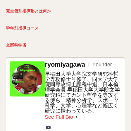
完全個別指導塾とは何か
学年別指導コース
文部科学省
ryomiyagawa
Founder
早稲田大学大学院文学研究科哲
学専攻修士号修了、同大学大学
院同専攻博士課程中退。日本倫
理学会員 早稲田大学大学院文学
研究科にてカント哲学を専攻す
る傍ら、精神分析学、スポーツ
科学、文学、心理学など幅広く
研究に携わっている。
See Full Bio