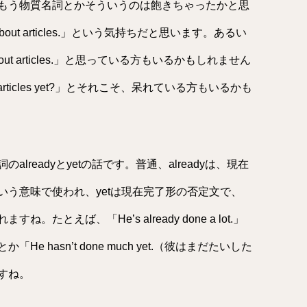
もう物質名詞とかそういうのは飽きちゃったかと思
lking about articles.」という気持ちだと思います。あるい
alking about articles.」と思っている方もいるかもしれません
g about articles yet?」とそれこそ、呆れている方もいるかも
readyとyetの話です。普通、alreadyは、現在
いう意味で使われ、yetは現在完了形の否定文で、
とえば、「He’s already done a lot.」
 hasn’t done much yet.（彼はまだたいした
すね。