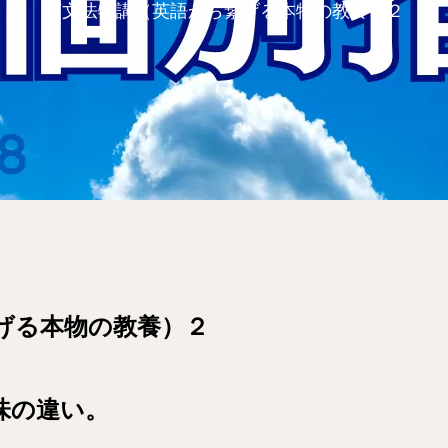
英文法特講（英語から繋げる本物の教養）２
げる本物の教養）２
意味の違い。