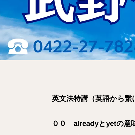
英文法特講（英語から繋
００ alreadyとyetの