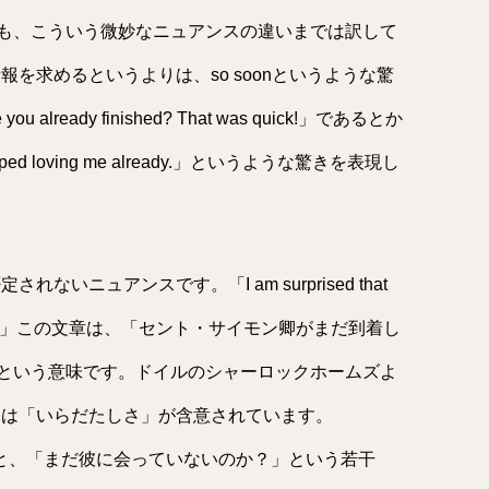
ども、こういう微妙なニュアンスの違いまでは訳して
情報を求めるというよりは、so soonというような驚
ready finished? That was quick!」であるとか
 stopped loving me already.」というような驚きを表現し
れないニュアンスです。「I am surprised that
eady arrived.」この文章は、「セント・サイモン卿がまだ到着し
という意味です。ドイルのシャーロックホームズよ
には「いらだたしさ」が含意されています。
et?」というと、「まだ彼に会っていないのか？」という若干