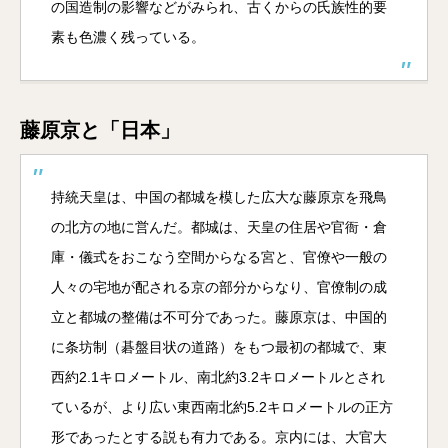
の国造制の影響などがみられ、古くからの氏族性的要
素も色濃く残っている。
藤原京と「日本」
持統天皇は、中国の都城を模した広大な藤原京を飛鳥
の北方の地に営んだ。都城は、天皇の住居や官衙・倉
庫・儀式をおこなう空間からなる宮と、官僚や一般の
人々の宅地が配される京の部分からなり、官僚制の成
立と都城の整備は不可分であった。藤原京は、中国的
に条坊制（碁盤目状の道路）をもつ最初の都城で、東
西約2.1キロメートル、南北約3.2キロメートルとされ
ているが、より広い東西南北約5.2キロメートルの正方
形であったとする説も有力である。京内には、大官大