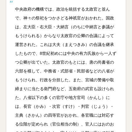
中央政府の機構では、政治を統括する太政官と並ん
で、神々の祭祀をつかさどる神祇官がおかれた。国政
は、左大臣・右大臣・大納言（のちに中納言と参議が
もうけられる）からなり太政官の公卿の合議によって
運営された。これは大夫（まえつきみ）の合議を継承
したもので、8世紀初めには中央の有力氏族から一人ず
つ公卿が出ていた。太政官のもとには、唐の尚書省の
六部を模して、中務省・式部省・民部省などの八省が
もうけられ、行政を分担した。また、宮城の警備や取
締まりに当たる衛門府など、五衛府の武官も設けられ
た。八省以下の多くの官庁や地方官司（かんし）に
は、長官（かみ）・次官（すけ）・判官（じょう）・
主典（さかん）の四等官がおかれ、各官職には対応す
る位階が定められ（官位相当の制）、官人にはおのお