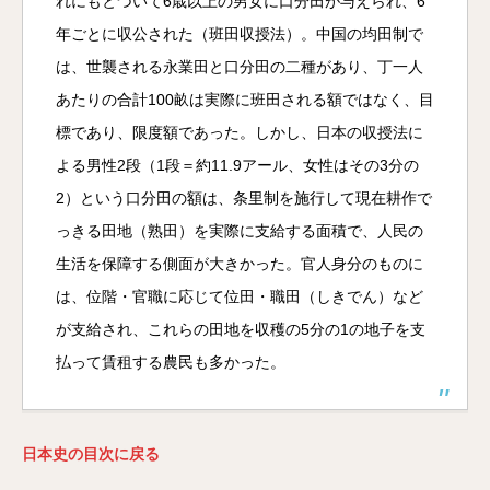
れにもとづいて6歳以上の男女に口分田が与えられ、6
年ごとに収公された（班田収授法）。中国の均田制で
は、世襲される永業田と口分田の二種があり、丁一人
あたりの合計100畝は実際に班田される額ではなく、目
標であり、限度額であった。しかし、日本の収授法に
よる男性2段（1段＝約11.9アール、女性はその3分の
2）という口分田の額は、条里制を施行して現在耕作で
っきる田地（熟田）を実際に支給する面積で、人民の
生活を保障する側面が大きかった。官人身分のものに
は、位階・官職に応じて位田・職田（しきでん）など
が支給され、これらの田地を収穫の5分の1の地子を支
払って賃租する農民も多かった。
日本史の目次に戻る