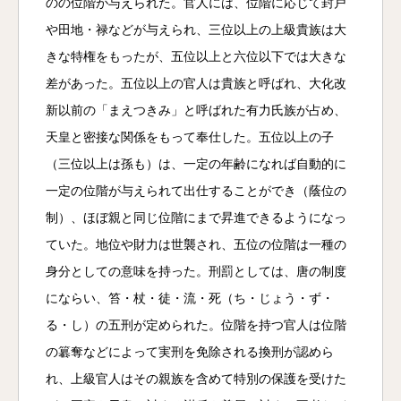
のの位階が与えられた。官人には、位階に応じて封戸
や田地・禄などが与えられ、三位以上の上級貴族は大
きな特権をもったが、五位以上と六位以下では大きな
差があった。五位以上の官人は貴族と呼ばれ、大化改
新以前の「まえつきみ」と呼ばれた有力氏族が占め、
天皇と密接な関係をもって奉仕した。五位以上の子
（三位以上は孫も）は、一定の年齢になれば自動的に
一定の位階が与えられて出仕することができ（蔭位の
制）、ほぼ親と同じ位階にまで昇進できるようになっ
ていた。地位や財力は世襲され、五位の位階は一種の
身分としての意味を持った。刑罰としては、唐の制度
にならい、笞・杖・徒・流・死（ち・じょう・ず・
る・し）の五刑が定められた。位階を持つ官人は位階
の簒奪などによって実刑を免除される換刑が認めら
れ、上級官人はその親族を含めて特別の保護を受けた