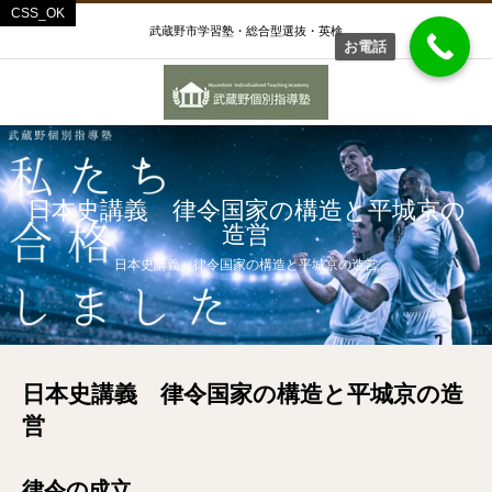
武蔵野市学習塾・総合型選抜・英検
お電話
日本史講義 律令国家の構造と平城京の
造営
日本史講義 律令国家の構造と平城京の造営
日本史講義 律令国家の構造と平城京の造
営
律令の成立