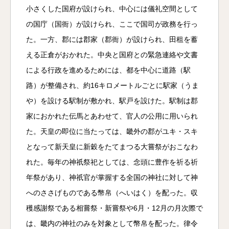
小さくした国府が設けられ、中心には儀礼空間として
の国庁（国衙）が設けられ、ここで国司が政務を行っ
た。一方、郡には郡家（郡衙）が設けられ、田租を蓄
える正倉がおかれた。中央と国府との緊急連絡や文書
による行政を進めるためには、都を中心に道路（駅
路）が整備され、約16キロメートルごとに駅家（うま
や）を設ける駅制が敷かれ、駅戸を設けた。駅制は郡
家におかれた伝馬とあわせて、官人の公用に用いられ
た。天皇の即位に当たっては、畿外の郡がユキ・スキ
となって新天皇に新穀をたてまつる大嘗祭がおこなわ
れた。毎年の神祇祭祀としては、念頭に豊作を祈る祈
年祭があり、神祇官が掌握する全国の神社に対して神
へのささげものである幣帛（へいはく）を配った。収
穫感謝祭である相嘗祭・新嘗祭や6月・12月の月次際で
は、畿内の神社のみを対象として幣帛を配った。律令