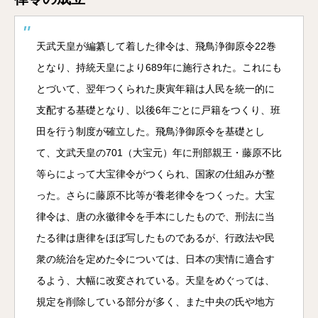
天武天皇が編纂して着した律令は、飛鳥浄御原令22巻
となり、持統天皇により689年に施行された。これにも
とづいて、翌年つくられた庚寅年籍は人民を統一的に
支配する基礎となり、以後6年ごとに戸籍をつくり、班
田を行う制度が確立した。飛鳥浄御原令を基礎とし
て、文武天皇の701（大宝元）年に刑部親王・藤原不比
等らによって大宝律令がつくられ、国家の仕組みが整
った。さらに藤原不比等が養老律令をつくった。大宝
律令は、唐の永徽律令を手本にしたもので、刑法に当
たる律は唐律をほぼ写したものであるが、行政法や民
衆の統治を定めた令については、日本の実情に適合す
るよう、大幅に改変されている。天皇をめぐっては、
規定を削除している部分が多く、また中央の氏や地方