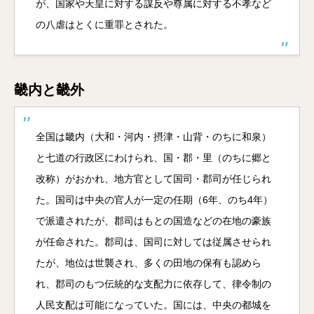
が、国家や天皇に対する謀反や尊属に対する不孝など
の八虐はとくに重罪とされた。
畿内と畿外
全国は畿内（大和・河内・摂津・山背・のちに和泉）
と七道の行政区にわけられ、国・郡・里（のちに郷と
改称）がおかれ、地方官として国司・郡司が任じられ
た。国司は中央の官人が一定の任期（6年、のち4年）
で派遣されたが、郡司はもとの国造などの在地の豪族
が任命された。郡司は、国司に対しては従属させられ
たが、地位は世襲され、多くの田地の保有も認めら
れ、郡司のもつ伝統的な支配力に依存して、律令制の
人民支配は可能になっていた。国には、中央の都城を