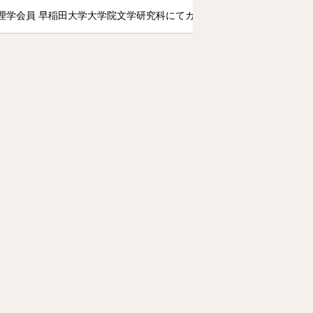
理学会員 早稲田大学大学院文学研究科にてカント哲学を専攻する傍ら