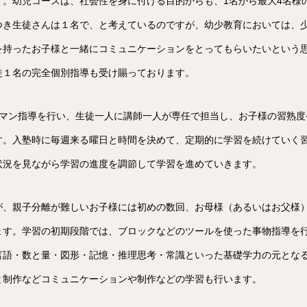
す。幼児コースは、社会性を身に付ける目的からも、1名から最大4名様
つき生徒さんは１名で、と考えているのですが、幼少教育においては、
を持ったお子様と一緒にコミュニケーションをとってもらいたいという
徒１名の完全個別指導も受け賜っております。
ーマン指導を行い、生徒一人に講師一人が専任で担当し、お子様の習熟度
す。入塾時に毎週来る曜日と時間を決めて、定期的に学習を続けていく
状況を見ながら学習の進度を調節して学習を進めていきます。
が、親子分離が難しいお子様には初めの数回、お母様（あるいはお父様
ます。学習の初期段階では、ブロックなどのツールを使った事物指導を
言語・数と量・図形・記憶・推理思考・常識といった基礎学力の元となる
と制作などコミュニケーションや制作などの学習も行います。