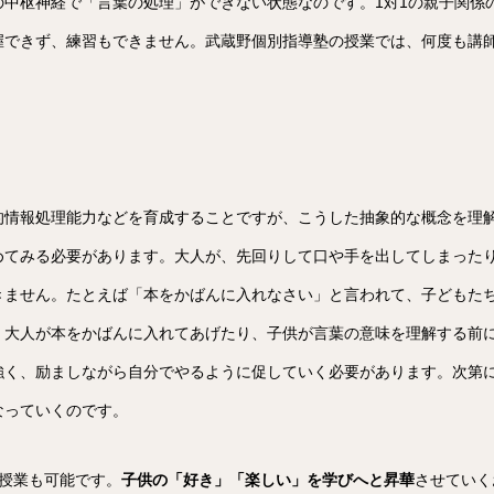
の中枢神経で「言葉の処理」ができない状態なのです。1対1の親子関係
握できず、練習もできません。武蔵野個別指導塾の授業では、何度も講
的情報処理能力などを育成することですが、こうした抽象的な概念を理
めてみる必要があります。大人が、先回りして口や手を出してしまった
きません。たとえば「本をかばんに入れなさい」と言われて、子どもた
、大人が本をかばんに入れてあげたり、子供が言葉の意味を理解する前
強く、励ましながら自分でやるように促していく必要があります。次第
なっていくのです。
授業も可能です。
子供の「好き」「楽しい」を学びへと昇華
させていく