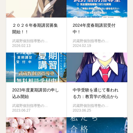
２０２６年春期講習募集
2024年度春期講習受付
開始！！
中！
武蔵野個別指導塾の…
武蔵野個別指導塾の…
2026.02.13
2024.02.19
2023年度夏期講習の申し
中学受験を通じて養われ
込み開始
る力：教育学の視点から
武蔵野個別指導塾の…
武蔵野個別指導塾の…
2023.06.27
2023.06.25