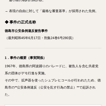
最小限の制約のみ許容。
→ 表現の自由に対して「厳格な審査基準」が採用された先例。
◆ 事件の正式名称
徳島市公安条例違反被告事件
（最判昭和45年6月17日・刑集24巻6号280頁）
1．事件の概要（事実関係）
1967年、徳島県の阿波踊りのパレードに、被告人を含む共産党
系の団体がデモ行進を実施。
その中で、拡声器を使ったシュプレヒコールが行われたため、徳
島市の**公安条例違反（公安を乱す行為の禁止）**で起訴され
た。