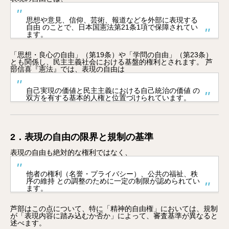
思想や意見、信仰、芸術、報道などを外部に表現する
自由 のことで、日本国憲法第21条1項で保障されてい
ます。
「思想・良心の自由」（第19条）や「学問の自由」（第23条）
とも関係し、民主主義社会における基盤的権利とされます。 芦
部信喜『憲法』では、表現の自由は
自己実現の価値と民主主義における自己統治の価値 の
双方を有する基本的人権と位置づけられています。
2．表現の自由の限界と規制の基準
表現の自由も絶対的な権利ではなく、
他者の権利（名誉・プライバシー）、公共の福祉、秩
序の維持 との調整のために一定の制限が認められてい
ます。
芦部はこの点について、特に「精神的自由権」においては、規制
が「表現内容に踏み込むか否か」によって、審査基準が異なると
述べます。