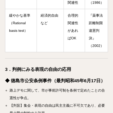
関連性
（1986）
緩やかな基準
経済的自由
合理的
『薬事法
（Rational
など
関連性
距離制限
basis test）
があれ
違憲判
ばOK
決』
（2002）
3．判例にみる表現の自由の応用
◆ 徳島市公安条例事件（最判昭和45年6月17日）
路上デモに関して、市が事前許可制を条例で定めたことの合
憲性が争点。
【判旨】集会・表現の自由は民主主義に不可欠であり、必要