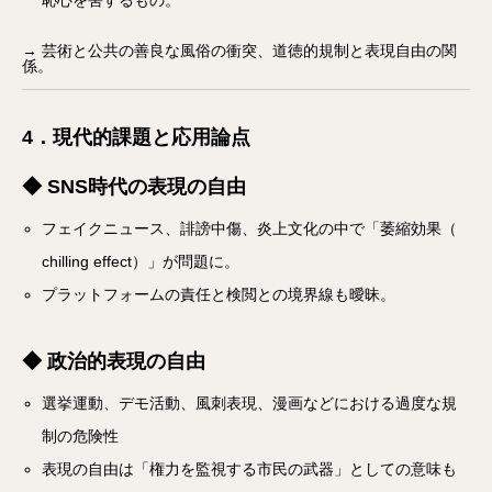
恥心を害するもの。
→ 芸術と公共の善良な風俗の衝突、道徳的規制と表現自由の関
係。
4．現代的課題と応用論点
◆ SNS時代の表現の自由
フェイクニュース、誹謗中傷、炎上文化の中で「萎縮効果（
chilling effect）」が問題に。
プラットフォームの責任と検閲との境界線も曖昧。
◆ 政治的表現の自由
選挙運動、デモ活動、風刺表現、漫画などにおける過度な規
制の危険性
表現の自由は「権力を監視する市民の武器」としての意味も