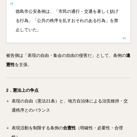
徳島市公安条例は、「市民の通行・交通を著しく妨げ
る行為」「公共の秩序を乱すおそれのある行為」を禁
止していた。
被告側は「表現の自由・集会の自由の侵害だ」として、条例の
違
憲性
を主張。
2．憲法上の争点
表現の自由（憲法21条）と、地方自治体による治安維持・交
通秩序とのバランス
表現活動を制限する条例の
合憲性
（明確性・必要性・合理