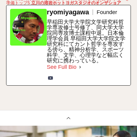
準備トップ5
立川の溶岩ホットヨガスタジオのオンザショア
ryomiyagawa
Founder
早稲田大学大学院文学研究科哲
学専攻修士号修了、同大学大学
院同専攻博士課程中退。日本倫
理学会員 早稲田大学大学院文学
研究科にてカント哲学を専攻す
る傍ら、精神分析学、スポーツ
科学、文学、心理学など幅広く
研究に携わっている。
See Full Bio