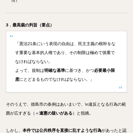
性）
3．最高裁の判旨（要点）
「憲法21条にいう表現の自由は、民主主義の根幹をな
す重要な基本的人権であり、その制限は極めて慎重で
なければならない。
よって、規制は
明確な基準
に基づき、かつ
必要最小限
度
にとどまるものでなければならない。」
そのうえで、徳島市の条例はあいまいで、\n違反となる行為の範
囲が広すぎる（＝
違憲の疑いがある
）と指摘。
しかし、
本件では公共秩序を直接に乱すような行為
があったと認