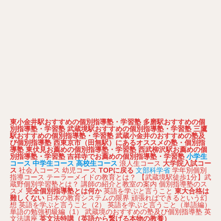
東小金井駅おすすめの個別指導塾・学習塾
多磨駅おすすめの個
別指導塾・学習塾
武蔵境駅おすすめの個別指導塾・学習塾
三鷹
駅おすすめの個別指導塾・学習塾
武蔵小金井のおすすめの塾及
び個別指導塾
西東京市（田無駅）にあるオススメの塾・個別指
導塾
東伏見お薦めの個別指導塾・学習塾
西武柳沢駅お薦めの個
別指導塾・学習塾
吉祥寺でお薦めの個別指導塾・学習塾
小学生
コース
中学生コース
高校生コース
浪人生コース
大学院入試コー
ス
社会人コース
幼児コース
TOPに戻る
文部科学省
学年別個別
指導コース
テーラーメイドの教育とは？
【武蔵境駅徒歩1分】武
蔵野個別学習塾とは？
講師の紹介と教室の案内
個別指導塾のス
スメ
完全個別指導塾とは何か
英語を学ぶと言うこと
東大合格は
難しくない
日本の教育システムの限界
頑張ればできるという幻
想
英語を学ぶと言うこと（2）
英語を学ぶと言うこと（単語編）
単語の勉強初級編（1）
武蔵境のおすすめの塾及び個別指導塾
英
文法講座
英文法特講（英語から繋げる本物の教養）