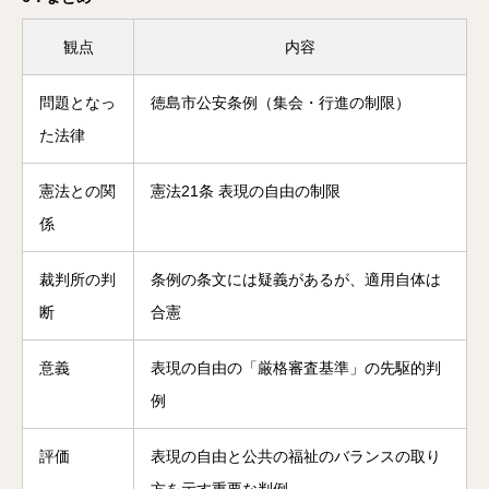
観点
内容
問題となっ
徳島市公安条例（集会・行進の制限）
た法律
憲法との関
憲法21条 表現の自由の制限
係
裁判所の判
条例の条文には疑義があるが、適用自体は
断
合憲
意義
表現の自由の「厳格審査基準」の先駆的判
例
評価
表現の自由と公共の福祉のバランスの取り