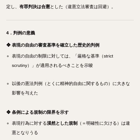
定し、
有罪判決は合憲
とした（違憲立法審査は回避）。
4．判例の意義
❖ 表現の自由の審査基準を確立した歴史的判例
表現の自由の制限に対しては、「厳格な基準（strict
scrutiny）」が適用されるべきことを示唆
以後の憲法判例（とくに精神的自由に関するもの）に大きな
影響を与えた
❖ 条例による規制の限界を示す
表現行為に対する
漠然とした規制
（＝明確性に欠ける）は違
憲となりうる