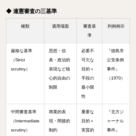
◆ 違憲審査の三基準
種類
適用場面
審査基
判例例示
準
厳格な基準
思想・信
必要不
『徳島市
（Strict
条・政治的
可欠な
公安条例
scrutiny）
表現など核
目的＋
事件』
心的自由の
手段の
（1970）
制限
最小限
性
中間審査基準
商業的表
重要な
『北方ジ
（Intermediate
現・間接的
目的＋
ャーナル
scrutiny）
制約
実質的
事件』