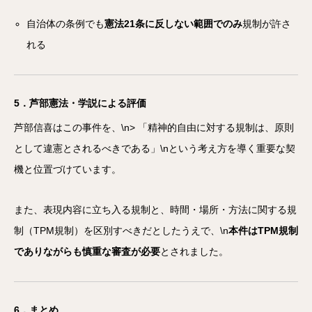
自治体の条例でも
憲法21条に反しない範囲でのみ
規制が許さ
れる
5．芦部憲法・学説による評価
芦部信喜はこの事件を、\n> 「精神的自由に対する規制は、原則
として違憲とされるべきである」\nという考え方を導く重要な契
機と位置づけています。
また、表現内容に立ち入る規制と、時間・場所・方法に関する規
制（TPM規制）を区別すべきだとしたうえで、\n
本件はTPM規制
でありながらも慎重な審査が必要
とされました。
6．まとめ