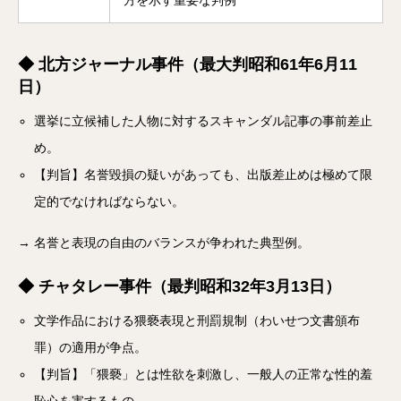
方を示す重要な判例
◆ 北方ジャーナル事件（最大判昭和61年6月11
日）
選挙に立候補した人物に対するスキャンダル記事の事前差止
め。
【判旨】名誉毀損の疑いがあっても、出版差止めは極めて限
定的でなければならない。
→ 名誉と表現の自由のバランスが争われた典型例。
◆ チャタレー事件（最判昭和32年3月13日）
文学作品における猥褻表現と刑罰規制（わいせつ文書頒布
罪）の適用が争点。
【判旨】「猥褻」とは性欲を刺激し、一般人の正常な性的羞