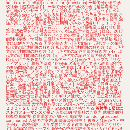
am_is_are（be動詞）
am_is_are(questions)
一瞬で分かる中学
校社会【超基礎編①】
一瞬で分かる中学校社会【超基礎編②】
居心地の良いサードプレイス
受験を意識しなくてもハイレベル
な授業を受けられる
理数系科目を強みに
リベラルアーツ授業で
小論文を得意に
英語が得意科目になる
やる気を引き出す指導
勉
強が楽しくなる個別指導塾
短期間で学校の成績ＵＰにコミット
します！
確かな学力を育む、一人ひとりの習熟度に合わせた授
業
英語教育を学ぶ魅力について
都立高等学校入試（社会、2017
年）
共通テストで満点をとるための世界史
武蔵境駅おすすめの
個別指導塾・学習塾
三鷹駅おすすめの個別指導塾・学習塾
現代
文には解き方がある
国語の解き方（現代文編）ｰ現代文への偏見
現代文の記述問題の解き方
現代文の記述問題の解き方（2）
現代
文の記述問題の解き方（3）
現代文の記述問題の解き方（4）
現
代文の記述問題の解き方（5）
現代文の記述問題の解き方（6）
現代人にこそ必要なリベラルアーツとは何か？
ホッブス『リヴ
ァイアサン』
算数の基礎
100分de名著を通じて学ぶ教養
現代文
の要約問題の解き方（1）
東小金井駅おすすめの個別指導塾・学
習塾
第一講 人間とは何か？
対策を通じて学ぶ倫理思想
多磨駅
おすすめの個別指導塾・学習塾
2023年度の入試結果の合格実績
大学教授によるカウンセリング
小論文の基礎の基礎
有名国立も
万全・世界史論述問題対策
共通テストや記述試験で満点をとる
日本史講義
日本史講義 縄文時代から弥生時代へ
日本史講義
更新世と石器文化
日本史講義 弥生時代から邪馬台国
国立及び
難関私大対策世界史特講：イギリス近代史を学ぶ
国立及び難関
私大対策世界史特講：イギリス近代史を学ぶ（2）
English Quiz
で学ぶ英単語
大学教育を受けた米国人が学ぶ語彙
英検があれば
２００～２０倍楽に早慶・GMRCHに合格できる
英検準１級はコ
ストパフォーマンスが高い
入塾規約
授業料のご案内
武蔵野個別
指導塾
時間割
春期講習のお知らせ
時間割
I am doing(present
continuous)
入塾のご案内
夏期講習受付中！
教養とは何か？～中
学受験、高校受験、大学受験に生きる教養
勉強が苦手になりや
すい家庭の特徴トップ3
我が子の中学受験を考えた人がするべき