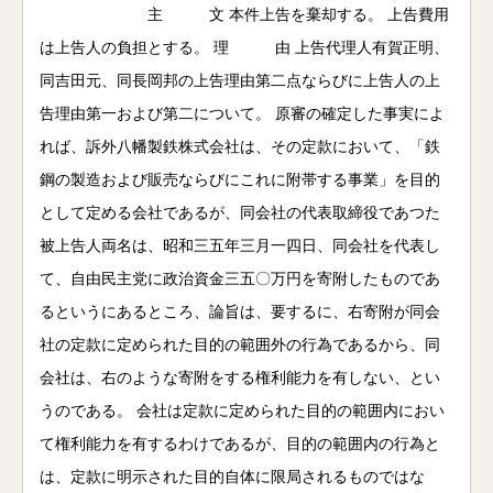
主 文 本件上告を棄却する。 上告費用
は上告人の負担とする。 理 由 上告代理人有賀正明、
同吉田元、同長岡邦の上告理由第二点ならびに上告人の上
告理由第一および第二について。 原審の確定した事実によ
れば、訴外八幡製鉄株式会社は、その定款において、「鉄
鋼の製造および販売ならびにこれに附帯する事業」を目的
として定める会社であるが、同会社の代表取締役であつた
被上告人両名は、昭和三五年三月一四日、同会社を代表し
て、自由民主党に政治資金三五〇万円を寄附したものであ
るというにあるところ、論旨は、要するに、右寄附が同会
社の定款に定められた目的の範囲外の行為であるから、同
会社は、右のような寄附をする権利能力を有しない、とい
うのである。 会社は定款に定められた目的の範囲内におい
て権利能力を有するわけであるが、目的の範囲内の行為と
は、定款に明示された目的自体に限局されるものではな