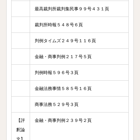
最高裁判所裁判集民事９９号４３１頁
裁判所時報５４８号６頁
判例タイムズ２４９号１１６頁
金融・商事判例２１７号５頁
判例時報５９６号３頁
金融法務事情５８５号１６頁
商事法務５２９号３頁
【評
金融・商事判例２３９号２頁
釈論
文】