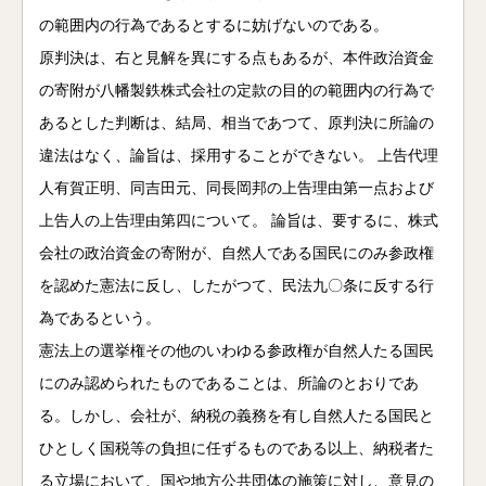
の範囲内の行為であるとするに妨げないのである。
原判決は、右と見解を異にする点もあるが、本件政治資金
の寄附が八幡製鉄株式会社の定款の目的の範囲内の行為で
あるとした判断は、結局、相当であつて、原判決に所論の
違法はなく、論旨は、採用することができない。 上告代理
人有賀正明、同吉田元、同長岡邦の上告理由第一点および
上告人の上告理由第四について。 論旨は、要するに、株式
会社の政治資金の寄附が、自然人である国民にのみ参政権
を認めた憲法に反し、したがつて、民法九〇条に反する行
為であるという。
憲法上の選挙権その他のいわゆる参政権が自然人たる国民
にのみ認められたものであることは、所論のとおりであ
る。しかし、会社が、納税の義務を有し自然人たる国民と
ひとしく国税等の負担に任ずるものである以上、納税者た
る立場において、国や地方公共団体の施策に対し、意見の