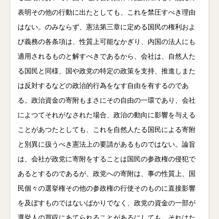
表明その他の行動に出たとしても、これを禁圧すべき理由
はない。のみならず、憲法第三章に定める国民の権利およ
び義務の各条項は、性質上可能なかぎり、内国の法人にも
適用されるものと解すべきであるから、会社は、自然人た
る国民と同様、国や政党の特定の政策を支持、推進しまた
は反対するなどの政治的行為をなす自由を有するのであ
る。政治資金の寄附もまさにその自由の一環であり、会社
によつてそれがなされた場合、政治の動向に影響を与える
ことがあつたとしても、これを自然人たる国民による寄附
と別異に扱うべき憲法上の要請があるものではない。論旨
は、会社が政党に寄附をすることは国民の参政権の侵犯で
あるとするのであるが、政党への寄附は、事の性質上、国
民個々の選挙権その他の参政権の行使そのものに直接影響
を及ぼすものではないばかりでなく、政党の資金の一部が
選挙人の買収にあてられることがあるにしても、それはた