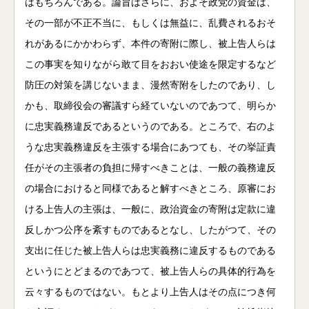
はもちろんである。論旨はさらに、およそ政党の資金は、
その一部が不正不当に、もしくは無益に、乱費されるおそ
れがあるにかかわらず、本件の寄附に際し、被上告人らは
この事実を知りながら敢て目をおおい使途を限定するなど
防圧の対策を講じないまま、漫然寄附をしたのであり、し
かも、取締役会の審議すら経ていないのであつて、明らか
に忠実義務違反であるというのである。ところで、右のよ
うな忠実義務違反を主張する場合にあつても、その挙証責
任がその主張者の負担に帰すべきことは、一般の義務違反
の場合におけると同様であると解すべきところ、原審にお
ける上告人の主張は、一般に、政治資金の寄附は定款に違
反しかつ公序を紊すものであるとなし、したがつて、その
支出に任じた被上告人らは忠実義務に違反するものである
というにとどまるのであつて、被上告人らの具体的行為を
云々するものではない。もとより上告人はその点につき何