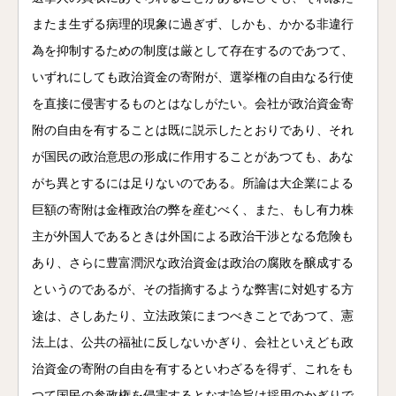
またま生ずる病理的現象に過ぎず、しかも、かかる非違行
為を抑制するための制度は厳として存在するのであつて、
いずれにしても政治資金の寄附が、選挙権の自由なる行使
を直接に侵害するものとはなしがたい。会社が政治資金寄
附の自由を有することは既に説示したとおりであり、それ
が国民の政治意思の形成に作用することがあつても、あな
がち異とするには足りないのである。所論は大企業による
巨額の寄附は金権政治の弊を産むべく、また、もし有力株
主が外国人であるときは外国による政治干渉となる危険も
あり、さらに豊富潤沢な政治資金は政治の腐敗を醸成する
というのであるが、その指摘するような弊害に対処する方
途は、さしあたり、立法政策にまつべきことであつて、憲
法上は、公共の福祉に反しないかぎり、会社といえども政
治資金の寄附の自由を有するといわざるを得ず、これをも
つて国民の参政権を侵害するとなす論旨は採用のかぎりで