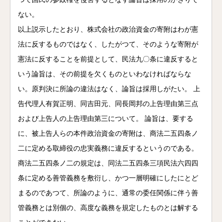
ない。
以上説示したとおり、株式会社の政治資金の寄附はわが憲
法に反するものではなく、したがつて、そのような寄附が
憲法に反することを前提として、民法九〇条に違反すると
いう論旨は、その前提を欠くものといわなければならな
い。原判決に所論の違法はなく、論旨は採用しがたい。 上
告代理人有賀正明、同吉田元、同長岡邦の上告理由第三点
および上告人の上告理由第三について。 論旨は、要する
に、被上告人らの本件政治資金の寄附は、商法二五四条ノ
二に定める取締役の忠実義務に違反するというのである。
商法二五四条ノ二の規定は、同法二五四条三項民法六四四
条に定める善管義務を敷衍し、かつ一層明確にしたにとど
まるのであつて、所論のように、通常の委任関係に伴う善
管義務とは別個の、高度な義務を規定したものとは解する