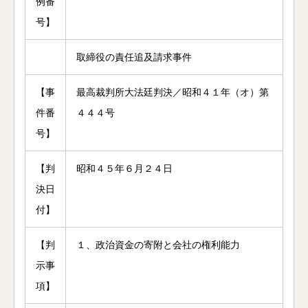
例番
号】
取締役の責任追及請求事件
【事
最高裁判所大法廷判決／昭和４１年（オ）第
件番
４４４号
号】
【判
昭和４５年６月２４日
決日
付】
【判
１、政治資金の寄附と会社の権利能力
示事
項】