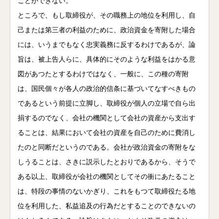
ことができない。
ところで、もし取締役が、その職務上の地位を利用し、自
己または第三者の利益のために、政治資金を寄附した場合
には、いうまでもなく忠実義務に反するわけであるが、論
旨は、被上告人らに、具体的にそのような利益をはかる意
図があつたとするわけではなく、一般に、この種の寄附
は、国民個々が各人の政治的信条に基づいてなすべきもの
であるという前提に立脚し、取締役が個人の立場で自ら出
捐するのでなく、会社の機関として会社の資産から支出す
ることは、結果において会社の資産を自己のために費消し
たのと同断だというのである。会社が政治資金の寄附をな
しうることは、さきに説示したとおりであるから、そうで
ある以上、取締役が会社の機関としてその衝にあたること
は、特段の事情のないかぎり、これをもつて取締役たる地
位を利用した、私益追及の行為だとすることのできないの