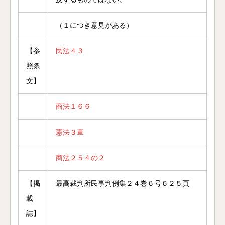
（１につき意見がある）
【参
民法４３
照条
文】
商法１６６
憲法３章
商法２５４の２
【掲
最高裁判所民事判例集２４巻６号６２５頁
載
誌】