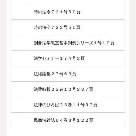
時の法令７２１号５０頁
時の法令７２２号５５頁
別冊法学教室基本判例シリーズ１号１０頁
法学セミナー１７４号２頁
法経論集２７号６３頁
法曹時報２３巻１０号２３７頁
法律のひろば２３巻１１号３７頁
民商法雑誌６４巻３号１２２頁