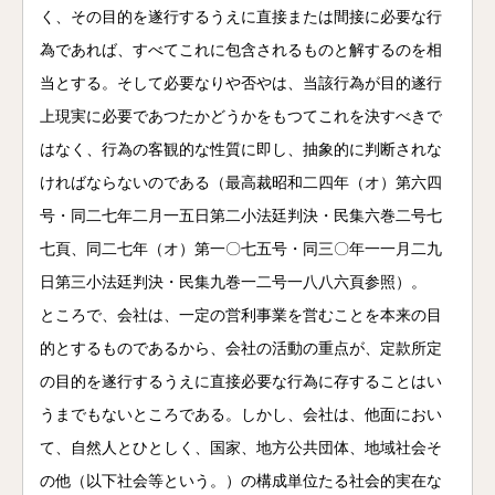
く、その目的を遂行するうえに直接または間接に必要な行
為であれば、すべてこれに包含されるものと解するのを相
当とする。そして必要なりや否やは、当該行為が目的遂行
上現実に必要であつたかどうかをもつてこれを決すべきで
はなく、行為の客観的な性質に即し、抽象的に判断されな
ければならないのである（最高裁昭和二四年（オ）第六四
号・同二七年二月一五日第二小法廷判決・民集六巻二号七
七頁、同二七年（オ）第一〇七五号・同三〇年一一月二九
日第三小法廷判決・民集九巻一二号一八八六頁参照）。
ところで、会社は、一定の営利事業を営むことを本来の目
的とするものであるから、会社の活動の重点が、定款所定
の目的を遂行するうえに直接必要な行為に存することはい
うまでもないところである。しかし、会社は、他面におい
て、自然人とひとしく、国家、地方公共団体、地域社会そ
の他（以下社会等という。）の構成単位たる社会的実在な