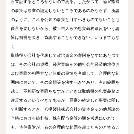
ら立証するところがないのである。したがつて、論旨指摘
の事実は原審の認定しないところであるのみならず、所論
のように、これを公知の事実と目すべきものでないことも
多言を要しないから、被上告人らの忠実義務違反をいう論
旨は前提を欠き、肯認することができない。いうまでもな
く
取締役が会社を代表して政治資金の寄附をなすにあたつて
は、その会社の規模、経営実績その他社会的経済的地位お
よび寄附の相手方など諸般の事情を考慮して、合理的な範
囲内において、その金額等を決すべきであり、右の範囲を
越え、不相応な寄附をなすがごときは取締役の忠実義務に
違反するというべきであるが、原審の確定した事実に即し
て判断するとき、八幡製鉄株式会社の資本金その他所論の
当時における純利益、株主配当金等の額を考慮にいれて
も、本件寄附が、右の合理的な範囲を越えたものとするこ