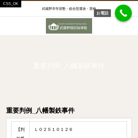
武蔵野市学習塾・総合型選抜・英検
お電話
重要判例_八幡製鉄事件
重要判例_八幡製鉄事件
【判
Ｌ０２５１０１２６