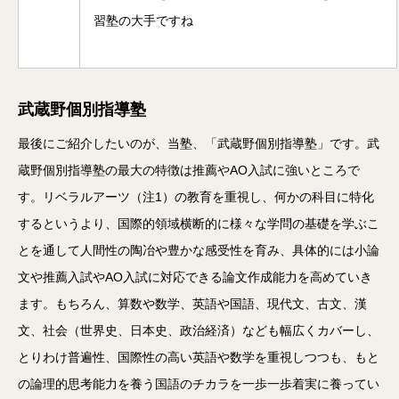
習塾の大手ですね
武蔵野個別指導塾
最後にご紹介したいのが、当塾、「武蔵野個別指導塾」です。武
蔵野個別指導塾の最大の特徴は推薦やAO入試に強いところで
す。リベラルアーツ（注1）の教育を重視し、何かの科目に特化
するというより、国際的領域横断的に様々な学問の基礎を学ぶこ
とを通して人間性の陶冶や豊かな感受性を育み、具体的には小論
文や推薦入試やAO入試に対応できる論文作成能力を高めていき
ます。もちろん、算数や数学、英語や国語、現代文、古文、漢
文、社会（世界史、日本史、政治経済）なども幅広くカバーし、
とりわけ普遍性、国際性の高い英語や数学を重視しつつも、もと
の論理的思考能力を養う国語のチカラを一歩一歩着実に養ってい