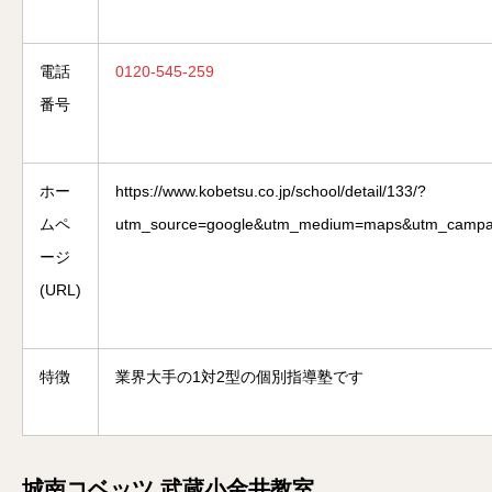
電話
0120-545-259
番号
ホー
https://www.kobetsu.co.jp/school/detail/133/?
ムペ
utm_source=google&utm_medium=maps&utm_campai
ージ
(URL)
特徴
業界大手の1対2型の個別指導塾です
城南コベッツ 武蔵小金井教室