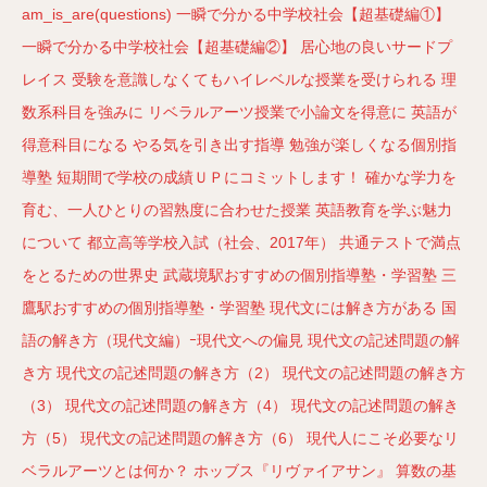
am_is_are(questions)
一瞬で分かる中学校社会【超基礎編①】
一瞬で分かる中学校社会【超基礎編②】
居心地の良いサードプ
レイス
受験を意識しなくてもハイレベルな授業を受けられる
理
数系科目を強みに
リベラルアーツ授業で小論文を得意に
英語が
得意科目になる
やる気を引き出す指導
勉強が楽しくなる個別指
導塾
短期間で学校の成績ＵＰにコミットします！
確かな学力を
育む、一人ひとりの習熟度に合わせた授業
英語教育を学ぶ魅力
について
都立高等学校入試（社会、2017年）
共通テストで満点
をとるための世界史
武蔵境駅おすすめの個別指導塾・学習塾
三
鷹駅おすすめの個別指導塾・学習塾
現代文には解き方がある
国
語の解き方（現代文編）ｰ現代文への偏見
現代文の記述問題の解
き方
現代文の記述問題の解き方（2）
現代文の記述問題の解き方
（3）
現代文の記述問題の解き方（4）
現代文の記述問題の解き
方（5）
現代文の記述問題の解き方（6）
現代人にこそ必要なリ
ベラルアーツとは何か？
ホッブス『リヴァイアサン』
算数の基