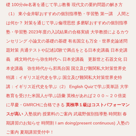
礎
100分de名著を通じて学ぶ教養
現代文の要約問題の解き方
（1）
東小金井駅おすすめの個別指導塾・学習塾
第一講 人間と
は何か？
対策を通じて学ぶ倫理思想
多磨駅おすすめの個別指導
塾・学習塾
2023年度の入試結果の合格実績
大学教授によるカウ
ンセリング
小論文の基礎の基礎
有名国立も万全・世界史論述問
題対策
共通テストや記述試験で満点をとる日本史講義
日本史講
義 縄文時代から弥生時代へ
日本史講義 更新世と石器文化
日
本史講義 弥生時代から邪馬台国
国立及び難関私大対策世界史
特講：イギリス近代史を学ぶ
国立及び難関私大対策世界史特
講：イギリス近代史を学ぶ（2）
English Quizで学ぶ英単語
大学
教育を受けた米国人が学ぶ語彙
英検があれば２００～２０倍楽
に早慶・GMRCHに合格できる
英検準１級はコストパフォーマン
スが高い
入塾規約
授業料のご案内
武蔵野個別指導塾
時間割
春
期講習のお知らせ
時間割
I am doing(present continuous)
入塾の
ご案内
夏期講習受付中！