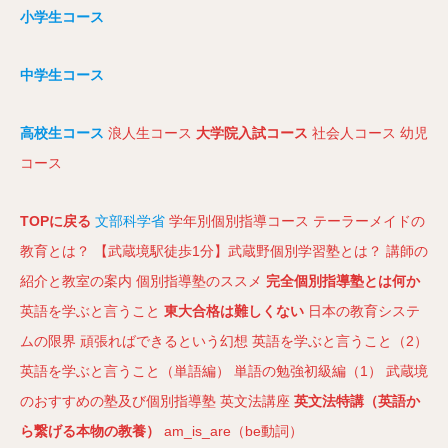
小学生コース
中学生コース
高校生コース
浪人生コース
大学院入試コース
社会人コース
幼児
コース
TOPに戻る
文部科学省
学年別個別指導コース
テーラーメイドの
教育とは？
【武蔵境駅徒歩1分】武蔵野個別学習塾とは？
講師の
紹介と教室の案内
個別指導塾のススメ
完全個別指導塾とは何か
英語を学ぶと言うこと
東大合格は難しくない
日本の教育システ
ムの限界
頑張ればできるという幻想
英語を学ぶと言うこと（2）
英語を学ぶと言うこと（単語編）
単語の勉強初級編（1）
武蔵境
のおすすめの塾及び個別指導塾
英文法講座
英文法特講（英語か
ら繋げる本物の教養）
am_is_are（be動詞）