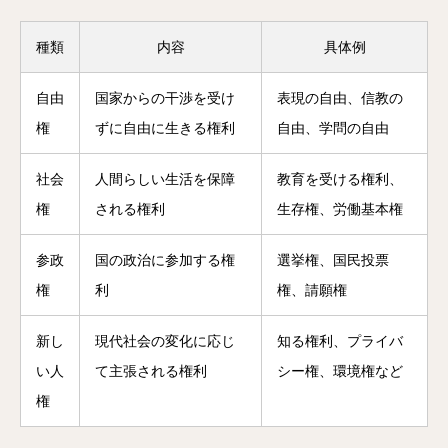
種類
内容
具体例
自由
国家からの干渉を受け
表現の自由、信教の
権
ずに自由に生きる権利
自由、学問の自由
社会
人間らしい生活を保障
教育を受ける権利、
権
される権利
生存権、労働基本権
参政
国の政治に参加する権
選挙権、国民投票
権
利
権、請願権
新し
現代社会の変化に応じ
知る権利、プライバ
い人
て主張される権利
シー権、環境権など
権