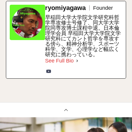
ryomiyagawa
Founder
早稲田大学大学院文学研究科哲
学専攻修士号修了、同大学大学
院同専攻博士課程中退。日本倫
理学会員 早稲田大学大学院文学
研究科にてカント哲学を専攻す
る傍ら、精神分析学、スポーツ
科学、文学、心理学など幅広く
研究に携わっている。
See Full Bio