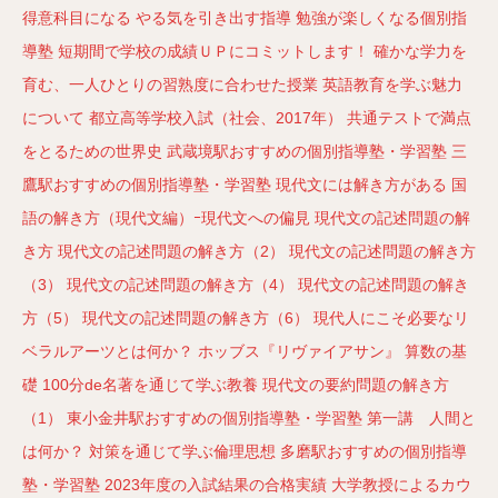
得意科目になる
やる気を引き出す指導
勉強が楽しくなる個別指
導塾
短期間で学校の成績ＵＰにコミットします！
確かな学力を
育む、一人ひとりの習熟度に合わせた授業
英語教育を学ぶ魅力
について
都立高等学校入試（社会、2017年）
共通テストで満点
をとるための世界史
武蔵境駅おすすめの個別指導塾・学習塾
三
鷹駅おすすめの個別指導塾・学習塾
現代文には解き方がある
国
語の解き方（現代文編）ｰ現代文への偏見
現代文の記述問題の解
き方
現代文の記述問題の解き方（2）
現代文の記述問題の解き方
（3）
現代文の記述問題の解き方（4）
現代文の記述問題の解き
方（5）
現代文の記述問題の解き方（6）
現代人にこそ必要なリ
ベラルアーツとは何か？
ホッブス『リヴァイアサン』
算数の基
礎
100分de名著を通じて学ぶ教養
現代文の要約問題の解き方
（1）
東小金井駅おすすめの個別指導塾・学習塾
第一講 人間と
は何か？
対策を通じて学ぶ倫理思想
多磨駅おすすめの個別指導
塾・学習塾
2023年度の入試結果の合格実績
大学教授によるカウ