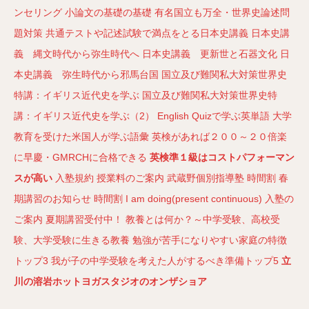
ンセリング
小論文の基礎の基礎
有名国立も万全・世界史論述問
題対策
共通テストや記述試験で満点をとる日本史講義
日本史講
義 縄文時代から弥生時代へ
日本史講義 更新世と石器文化
日
本史講義 弥生時代から邪馬台国
国立及び難関私大対策世界史
特講：イギリス近代史を学ぶ
国立及び難関私大対策世界史特
講：イギリス近代史を学ぶ（2）
English Quizで学ぶ英単語
大学
教育を受けた米国人が学ぶ語彙
英検があれば２００～２０倍楽
に早慶・GMRCHに合格できる
英検準１級はコストパフォーマン
スが高い
入塾規約
授業料のご案内
武蔵野個別指導塾
時間割
春
期講習のお知らせ
時間割
I am doing(present continuous)
入塾の
ご案内
夏期講習受付中！
教養とは何か？～中学受験、高校受
験、大学受験に生きる教養
勉強が苦手になりやすい家庭の特徴
トップ3
我が子の中学受験を考えた人がするべき準備トップ5
立
川の溶岩ホットヨガスタジオのオンザショア