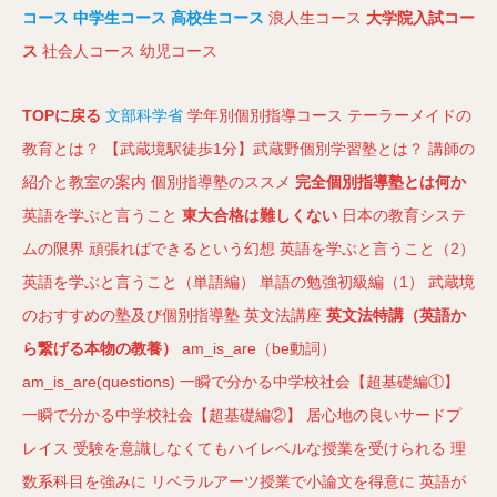
コース
中学生コース
高校生コース
浪人生コース
大学院入試コー
ス
社会人コース
幼児コース
TOPに戻る
文部科学省
学年別個別指導コース
テーラーメイドの
教育とは？
【武蔵境駅徒歩1分】武蔵野個別学習塾とは？
講師の
紹介と教室の案内
個別指導塾のススメ
完全個別指導塾とは何か
英語を学ぶと言うこと
東大合格は難しくない
日本の教育システ
ムの限界
頑張ればできるという幻想
英語を学ぶと言うこと（2）
英語を学ぶと言うこと（単語編）
単語の勉強初級編（1）
武蔵境
のおすすめの塾及び個別指導塾
英文法講座
英文法特講（英語か
ら繋げる本物の教養）
am_is_are（be動詞）
am_is_are(questions)
一瞬で分かる中学校社会【超基礎編①】
一瞬で分かる中学校社会【超基礎編②】
居心地の良いサードプ
レイス
受験を意識しなくてもハイレベルな授業を受けられる
理
数系科目を強みに
リベラルアーツ授業で小論文を得意に
英語が