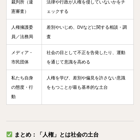
裁判所（違
法律や行政が人権を侵していないかをチ
憲審査）
ェックする
人権擁護委
差別やいじめ、DVなどに関する相談・調
員／法務局
査
メディア・
社会の目として不正を告発したり、運動
市民団体
を通じて意識を高める
私たち自身
人権を学び、差別や偏見を許さない意識
の態度・行
をもつことが最も基本的な土台
動
まとめ：「人権」とは社会の土台