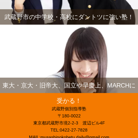
武蔵野市の中学校・高校にダントツに強い塾！
東大・京大・旧帝大、国立や早慶上、MARCHに
受かる！
武蔵野個別指導塾
〒180-0022
東京都武蔵野市境2-2-3 渡辺ビル4F
TEL:0422-27-7828
MAIL:musashinokobetu.daily@gmail.com